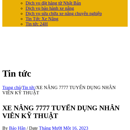
Dịch vụ đặt hàng từ Nhật Bản
Dịch vụ bảo hành xe nâng
Dịch vụ sửa chữa xe nâng chuyên nghiệp
Tin Tức Xe Nâng
Tin tức 24H
Tin tức
Trang chủ
/
Tin tức
/
XE NÂNG 7777 TUYỂN DỤNG NHÂN
VIÊN KỸ THUẬT
XE NÂNG 7777 TUYỂN DỤNG NHÂN
VIÊN KỸ THUẬT
By
Bảo Hân
/
Date
Tháng Mười Một 16, 2023