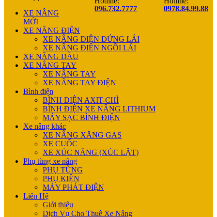
Hotline:
Hotline:
096.732.7777
0978.84.99.88
XE NÂNG
MỚI
XE NÂNG ĐIỆN
XE NÂNG ĐIỆN ĐỨNG LÁI
XE NÂNG ĐIỆN NGỒI LÁI
XE NÂNG DẦU
XE NÂNG TAY
XE NÂNG TAY
XE NÂNG TAY ĐIỆN
Bình điện
BÌNH ĐIỆN AXIT-CHÌ
BÌNH ĐIỆN XE NÂNG LITHIUM
MÁY SẠC BÌNH ĐIỆN
Xe nâng khác
XE NÂNG XĂNG GAS
XE CUỐC
XE XÚC NÂNG (XÚC LẬT)
Phụ tùng xe nâng
PHỤ TÙNG
PHỤ KIỆN
MÁY PHÁT ĐIỆN
Liên Hệ
Giới thiệu
Dịch Vụ Cho Thuê Xe Nâng