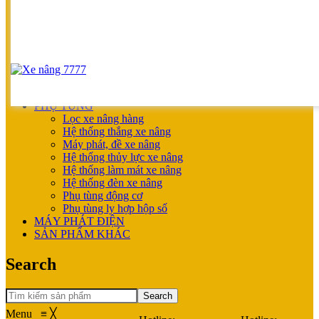
UNICARRIERS
SẢN PHẨM ƯU ĐÃI
XE NÂNG HOÀN THIỆN CHO KHÁCH
MÁY SẠC BÌNH ĐIỆN
XE NÂNG TAY
XE NÂNG TAY
XE NÂNG TAY ĐIỆN
XE NÂNG MỚI
PHỤ TÙNG
Lọc xe nâng hàng
Hệ thống thắng xe nâng
Máy phát, đề xe nâng
Hệ thống thủy lực xe nâng
Hệ thống làm mát xe nâng
Hệ thống đèn xe nâng
Phụ tùng động cơ
Phụ tùng ly hợp hộp số
MÁY PHÁT ĐIỆN
SẢN PHẨM KHÁC
Search
Search
Menu
≡
╳