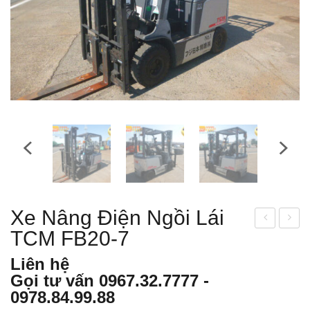
Xe Nâng Điện Ngồi Lái
TCM FB20-7
e
e
nân
nân
Liên hệ
g
g
Gọi tư vấn
0967.32.7777
-
điện
điện
0978.84.99.88
ngồi
ngồi