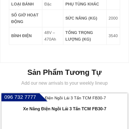
LOẠI BÁNH
Đặc
PHỤ TÙNG KHÁC
SỐ GIỜ HOẠT
SỨC NÂNG (KG)
2000
ĐỘNG
48V –
TỔNG TRỌNG
BÌNH ĐIỆN
3540
470Ah
LƯỢNG (KG)
Sản Phẩm Tương Tự
Add our new arrivals to your weekly lineup
096 732 7777
Xe Nâng Điện Ngồi Lái 3 Tấn TCM FB30-7