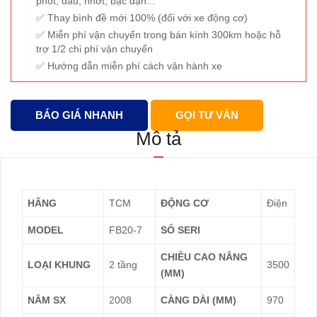
phốt, dầu, nhớt, bạc đạn...
Thay bình đề mới 100% (đối với xe động cơ)
Miễn phí vận chuyển trong bán kính 300km hoặc hỗ
trợ 1/2 chi phí vận chuyển
Hướng dẫn miễn phí cách vận hành xe
BÁO GIÁ NHANH
GỌI TƯ VẤN
Mô tả
HÃNG
TCM
ĐỘNG CƠ
Điện
MODEL
FB20-7
SỐ SERI
CHIỀU CAO NÂNG
LOẠI KHUNG
2 tầng
3500
(MM)
NĂM SX
2008
CÀNG DÀI (MM)
970