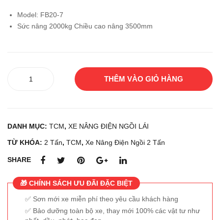
lái
lái
Model: FB20-7
NIC
UNI
Sức nâng 2000kg Chiều cao nâng 3500mm
HIY
CA
U
RRI
FB
ER
Xe
C20
S
THÊM VÀO GIỎ HÀNG
nâng
PN-
FB1
điện
70B
5-8
ngồi
-
lái
400
DANH MỤC:
TCM
,
XE NÂNG ĐIỆN NGỒI LÁI
TCM
MS
FB20-
TỪ KHÓA:
2 Tấn
,
TCM
,
Xe Nâng Điện Ngồi 2 Tấn
F
7
SHARE
số
lượng
🎁 CHÍNH SÁCH ƯU ĐÃI ĐẶC BIỆT
Sơn mới xe miễn phí theo yêu cầu khách hàng
Bảo dưỡng toàn bộ xe, thay mới 100% các vật tư như