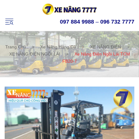
097 884 9988
–
096 732 7777
Trang Chủ
>
Xe Nâng Hàng Cũ
>
XE NÂNG ĐIỆN
>
XE NÂNG ĐIỆN NGỒI LÁI
>
Xe Nâng Điện Ngồi Lái TCM
FB20-7