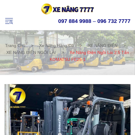
097 884 9988
–
096 732 7777
Trang Chủ
>
Xe Nâng Hàng Cũ
>
XE NÂNG ĐIỆN
>
XE NÂNG ĐIỆN NGỒI LÁI
>
Xe Nâng Điện Ngồi Lái 2.5 Tấn
KOMATSU FE25-1