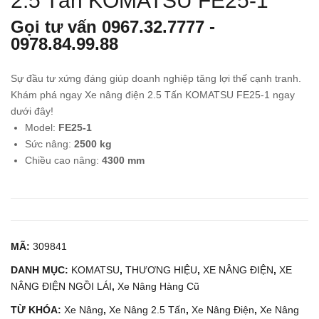
2.5 Tấn KOMATSU FE25-1
Nân
Nân
Gọi tư vấn
0967.32.7777
-
g
g
0978.84.99.88
Dầu
Dầu
4.5
3
Sự đầu tư xứng đáng giúp doanh nghiệp tăng lợi thế cạnh tranh.
Tấn
Tấn
Khám phá ngay Xe nâng điện 2.5 Tấn KOMATSU FE25-1 ngay
KO
TO
dưới đây!
MA
YO
Model:
FE25-1
Sức nâng:
2500 kg
TS
TA
Chiều cao nâng:
4300 mm
U
02-
FH4
8FD
5-2
30
MÃ:
309841
DANH MỤC:
KOMATSU
,
THƯƠNG HIỆU
,
XE NÂNG ĐIỆN
,
XE
NÂNG ĐIỆN NGỒI LÁI
,
Xe Nâng Hàng Cũ
TỪ KHÓA:
Xe Nâng
,
Xe Nâng 2.5 Tấn
,
Xe Nâng Điện
,
Xe Nâng