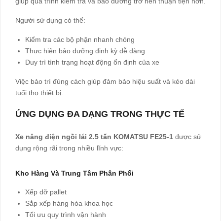
giúp quá trình kiểm tra và bảo dưỡng trở nên thuận tiện hơn.
Người sử dụng có thể:
Kiểm tra các bộ phận nhanh chóng
Thực hiện bảo dưỡng định kỳ dễ dàng
Duy trì tình trạng hoạt động ổn định của xe
Việc bảo trì đúng cách giúp đảm bảo hiệu suất và kéo dài
tuổi thọ thiết bị.
ỨNG DỤNG ĐA DẠNG TRONG THỰC TẾ
Xe nâng điện ngồi lái 2.5 tấn KOMATSU FE25-1
được sử
dụng rộng rãi trong nhiều lĩnh vực:
Kho Hàng Và Trung Tâm Phân Phối
Xếp dỡ pallet
Sắp xếp hàng hóa khoa học
Tối ưu quy trình vận hành