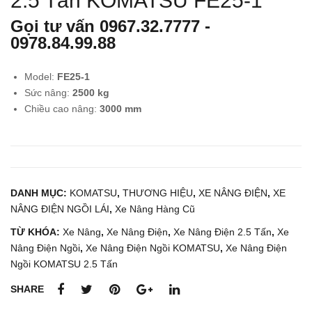
2.5 Tấn KOMATSU FE25-1
Nân
Nân
Gọi tư vấn
0967.32.7777
-
g
g
0978.84.99.88
Điệ
Dầu
n
2.5
Model:
FE25-1
Đứ
Tấn
Sức nâng:
2500 kg
ng
KO
Chiều cao nâng:
3000 mm
Lái
MA
2.5
TS
Tấn
U
TO
FD2
DANH MỤC:
KOMATSU
,
THƯƠNG HIỆU
,
XE NÂNG ĐIỆN
,
XE
YO
5T-
NÂNG ĐIỆN NGỒI LÁI
,
Xe Nâng Hàng Cũ
TA
17
TỪ KHÓA:
Xe Nâng
,
Xe Nâng Điện
,
Xe Nâng Điện 2.5 Tấn
8FB
,
Xe
Nâng Điện Ngồi
,
Xe Nâng Điện Ngồi KOMATSU
,
Xe Nâng Điện
RS
Ngồi KOMATSU 2.5 Tấn
25
SHARE