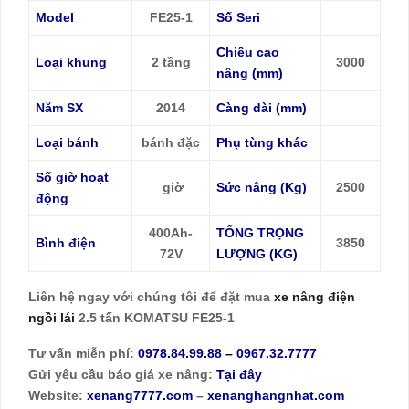
Model
FE25-1
Số Seri
Chiều cao
Loại khung
2 tầng
3000
nâng (mm)
Năm SX
2014
Càng dài (mm)
Loại bánh
bánh đặc
Phụ tùng khác
Số giờ hoạt
giờ
Sức nâng (Kg)
2500
động
400Ah-
TỔNG TRỌNG
Bình điện
3850
72V
LƯỢNG (KG)
Liên hệ ngay với chúng tôi để đặt mua
xe nâng điện
ngồi lái
2.5 tấn KOMATSU FE25-1
Tư vấn miễn phí:
0978.84.99.88
–
0967.32.7777
Gửi yêu cầu báo giá xe nâng:
Tại đây
Website:
xenang7777.com
–
xenanghangnhat.com