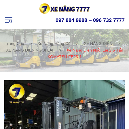
097 884 9988
–
096 732 7777
Trang Chủ
>
Xe Nâng Hàng Cũ
>
XE NÂNG ĐIỆN
>
XE NÂNG ĐIỆN NGỒI LÁI
>
Xe Nâng Điện Ngồi Lái 2.5 Tấn
KOMATSU FE25-1