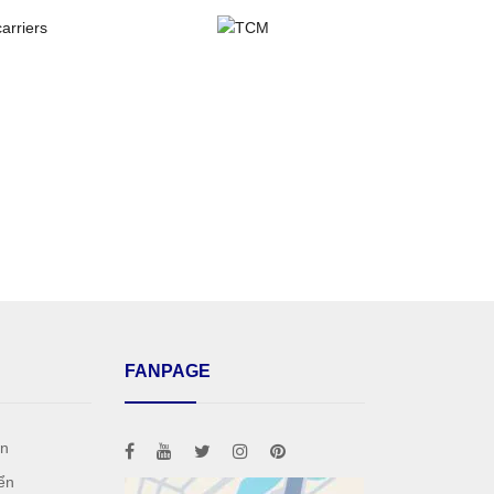
FANPAGE
án
ển