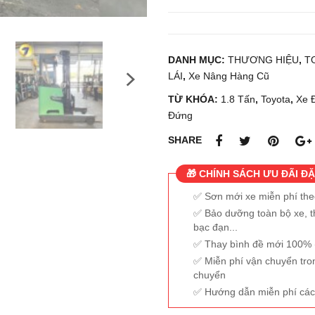
DANH MỤC:
THƯƠNG HIỆU
,
T
LÁI
,
Xe Nâng Hàng Cũ
TỪ KHÓA:
1.8 Tấn
,
Toyota
,
Xe Đ
Đứng
SHARE
🎁 CHÍNH SÁCH ƯU ĐÃI ĐẶ
Sơn mới xe miễn phí th
Bảo dưỡng toàn bộ xe, t
bạc đạn...
Thay bình đề mới 100% (
Miễn phí vận chuyển tro
chuyển
Hướng dẫn miễn phí các