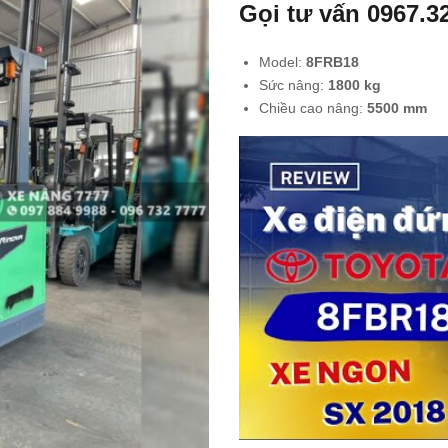
Gọi tư vấn
0967.3
Model:
8FRB18
Sức nâng:
18
00 kg
Chiều cao nâng:
5500
mm