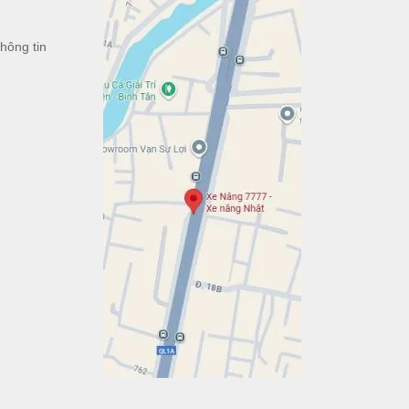
h
hông tin