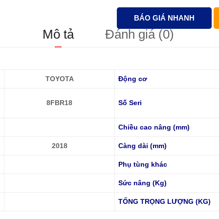
BÁO GIÁ NHANH
Mô tả
Đánh giá (0)
TOYOTA
Động cơ
8FBR18
Số Seri
Chiều cao nâng (mm)
2018
Càng dài (mm)
Phụ tùng khác
Sức nâng (Kg)
TỔNG TRỌNG LƯỢNG (KG)