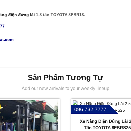
âng điện đứng lái
1.8 tấn TOYOTA 8FBR18.
777
at.com
Sản Phẩm Tương Tự
Add our new arrivals to your weekly lineup
096 732 7777
Xe Nâng Điện Đứng Lái 2
Tấn TOYOTA 8FBRS25