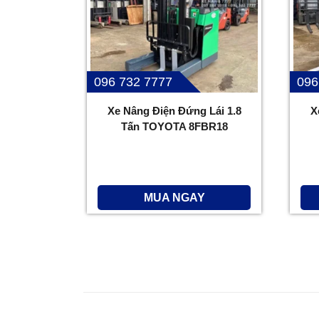
096 732 7777
096
Xe Nâng Điện Đứng Lái 1.8
X
Tấn TOYOTA 8FBR18
MUA NGAY