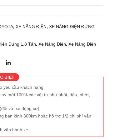
OYOTA
,
XE NÂNG ĐIỆN
,
XE NÂNG ĐIỆN ĐỨNG
iện Đứng 1.8 Tấn
,
Xe Nâng Điện
,
Xe Nâng Điện
C BIỆT
eo yêu cầu khách hàng
hay mới 100% các vật tư như phốt, dầu, nhớt,
đối với xe động cơ)
ng bán kính 300km hoặc hỗ trợ 1/2 chi phí vận
h vận hành xe