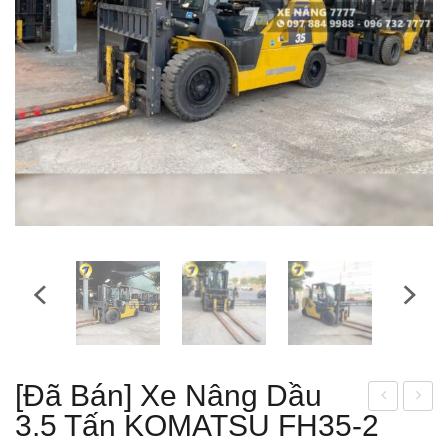
[Đã Bán] Xe Nâng Dầu
3.5 Tấn KOMATSU FH35-2
e
e
nân
nân