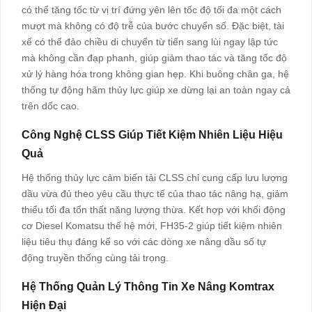
có thể tăng tốc từ vị trí đứng yên lên tốc độ tối đa một cách
mượt mà không có độ trễ của bước chuyển số. Đặc biệt, tài
xế có thể đảo chiều di chuyển từ tiến sang lùi ngay lập tức
mà không cần đạp phanh, giúp giảm thao tác và tăng tốc độ
xử lý hàng hóa trong không gian hẹp. Khi buông chân ga, hệ
thống tự động hãm thủy lực giúp xe dừng lại an toàn ngay cả
trên dốc cao.
Công Nghệ CLSS Giúp Tiết Kiệm Nhiên Liệu Hiệu
Quả
Hệ thống thủy lực cảm biến tải CLSS chỉ cung cấp lưu lượng
dầu vừa đủ theo yêu cầu thực tế của thao tác nâng hạ, giảm
thiểu tối đa tổn thất năng lượng thừa. Kết hợp với khối động
cơ Diesel Komatsu thế hệ mới, FH35-2 giúp tiết kiệm nhiên
liệu tiêu thụ đáng kể so với các dòng xe nâng dầu số tự
động truyền thống cùng tải trọng.
Hệ Thống Quản Lý Thông Tin Xe Nâng Komtrax
Hiện Đại