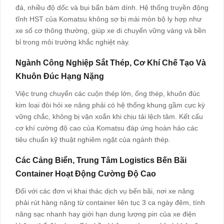
đá, nhiều độ dốc và bụi bẩn bám dính. Hệ thống truyền động
tĩnh HST của Komatsu không sợ bị mài mòn bộ ly hợp như
xe số cơ thông thường, giúp xe di chuyển vững vàng và bền
bỉ trong môi trường khắc nghiệt này.
Ngành Công Nghiệp Sắt Thép, Cơ Khí Chế Tạo Và
Khuôn Đúc Hạng Nặng
Việc trung chuyển các cuộn thép lớn, ống thép, khuôn đúc
kim loại đòi hỏi xe nâng phải có hệ thống khung gầm cực kỳ
vững chắc, không bị vặn xoắn khi chịu tải lệch tâm. Kết cấu
cơ khí cường độ cao của Komatsu đáp ứng hoàn hảo các
tiêu chuẩn kỹ thuật nghiêm ngặt của ngành thép.
Các Cảng Biển, Trung Tâm Logistics Bến Bãi
Container Hoạt Động Cường Độ Cao
Đối với các đơn vị khai thác dịch vụ bến bãi, nơi xe nâng
phải rút hàng nặng từ container liên tục 3 ca ngày đêm, tính
năng sạc nhanh hay giới hạn dung lượng pin của xe điện