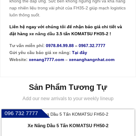
không thể đáp ứng. Sức bền không ngừng nghỉ và khả năng
nạp nhiên liệu trong vài phút của FH35-2 giúp mạch logistics
luôn thông suốt.
Liên hệ ngay với chúng tôi để nhận báo giá chi tiết và
đặt hàng
xe nâng dầu
3.5 tấn KOMATSU FH35-2 !
Tư vấn miễn phí:
0978.84.99.88
–
0967.32.7777
Gửi yêu cầu báo giá xe nâng:
Tại đây
Website:
xenang7777.com
–
xenanghangnhat.com
Sản Phẩm Tương Tự
Add our new arrivals to your weekly lineup
096 732 7777
Xe Nâng Dầu 5 Tấn KOMATSU FH50-2