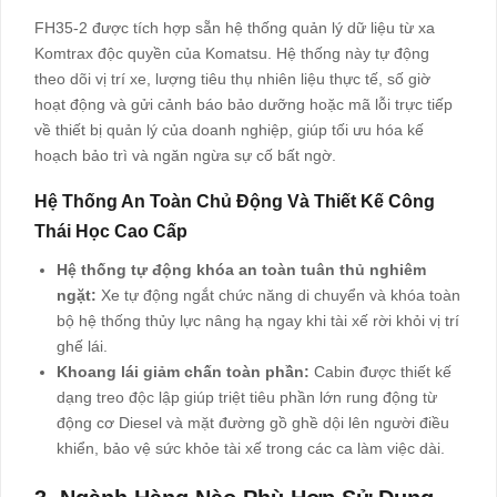
FH35-2 được tích hợp sẵn hệ thống quản lý dữ liệu từ xa
Komtrax độc quyền của Komatsu. Hệ thống này tự động
theo dõi vị trí xe, lượng tiêu thụ nhiên liệu thực tế, số giờ
hoạt động và gửi cảnh báo bảo dưỡng hoặc mã lỗi trực tiếp
về thiết bị quản lý của doanh nghiệp, giúp tối ưu hóa kế
hoạch bảo trì và ngăn ngừa sự cố bất ngờ.
Hệ Thống An Toàn Chủ Động Và Thiết Kế Công
Thái Học Cao Cấp
Hệ thống tự động khóa an toàn tuân thủ nghiêm
ngặt:
Xe tự động ngắt chức năng di chuyển và khóa toàn
bộ hệ thống thủy lực nâng hạ ngay khi tài xế rời khỏi vị trí
ghế lái.
Khoang lái giảm chấn toàn phần:
Cabin được thiết kế
dạng treo độc lập giúp triệt tiêu phần lớn rung động từ
động cơ Diesel và mặt đường gồ ghề dội lên người điều
khiển, bảo vệ sức khỏe tài xế trong các ca làm việc dài.