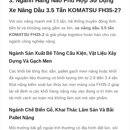
3. Ngành Hàng Nào Phù Hợp Sử Dụng
X
E Nâng Dầu 3.5 Tấn KOMATSU FH35-2
?
Với sức nâng mạnh mẽ 3.5 tấn, hệ thống truyền động tĩnh
bền bỉ và khoảng sáng gầm xe lớn,
xe nâng dầu 3.5 tấn
KOMATSU FH35-2
là giải pháp logistics hoàn hảo cho các
ngành công nghiệp nặng:
Ngành Sản Xuất Bê Tông Cấu Kiện, Vật Liệu Xây
Dựng Và Gạch Men
Các khối bê tông đúc sẵn, pallet gạch men nặng hoặc khối
đá nguyên liệu thường có khối lượng lớn từ 2.8 đến 3.4 tấn.
Khả năng kiểm soát lực thủy lực mịn màng của FH35-2 giúp
tài xế định vị các khối hàng nặng này vào đúng vị trí trên xe
tải một cách an toàn mà không làm sứt mẻ sản phẩm.
Ngành Chế Biến Gỗ, Khai Thác Lâm Sản Và Bãi
Pallet Nặng
Môi trường bãi gỗ ngoài trời thường có địa hình đất lún, sỏi