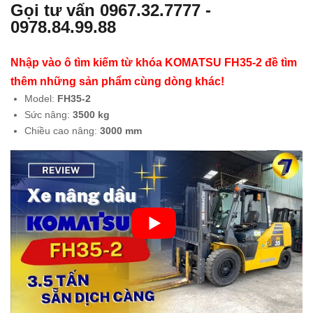
Gọi tư vấn
0967.32.7777
-
g
g
0978.84.99.88
dầu
điện
2
đứn
Nhập vào ô tìm kiếm từ khóa KOMATSU FH35-2 đề tìm
tấn
g lái
thêm những sản phẩm cùng dòng khác!
MIT
1.8
Model:
FH35-2
SU
tấn
Sức nâng:
3500 kg
BIS
TO
Chiều cao nâng:
3000 mm
HI
YO
FD
TA
E20
8FB
T
R18