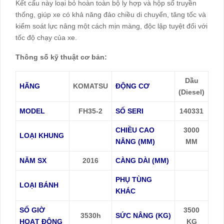
Kết cấu này loại bỏ hoàn toàn bộ ly hợp và hộp số truyền
thống, giúp xe có khả năng đảo chiều di chuyển, tăng tốc và
kiểm soát lực nâng một cách mịn màng, độc lập tuyệt đối với
tốc độ chạy của xe.
Thông số kỹ thuật cơ bản:
Dầu
HÃNG
KOMATSU
ĐỘNG CƠ
(Diesel)
MODEL
FH35-2
SỐ SERI
140331
CHIỀU CAO
3000
LOẠI KHUNG
NÂNG (MM)
MM
NĂM SX
2016
CÀNG DÀI (MM)
PHỤ TÙNG
LOẠI BÁNH
KHÁC
SỐ GIỜ
3500
3530h
SỨC NÂNG (KG)
HOẠT ĐỘNG
KG