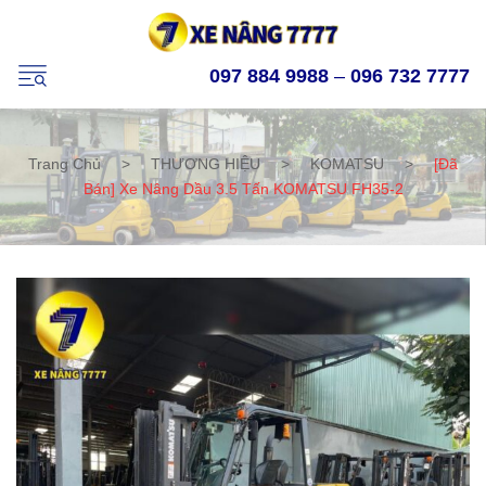
097 884 9988
–
096 732 7777
Trang Chủ
>
THƯƠNG HIỆU
>
KOMATSU
>
[Đã
Bán] Xe Nâng Dầu 3.5 Tấn KOMATSU FH35-2