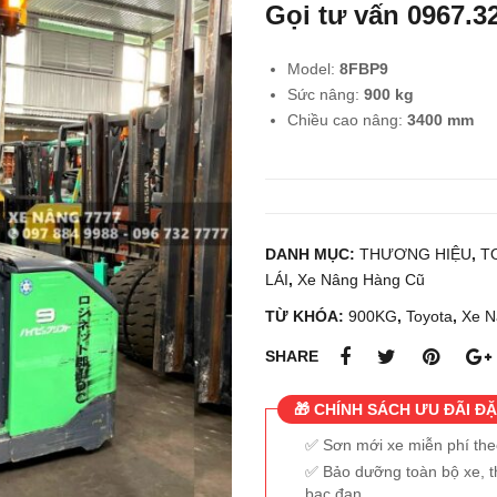
Gọi tư vấn
0967.3
Model:
8FBP9
Sức nâng:
900 kg
Chiều cao nâng:
3400 mm
DANH MỤC:
THƯƠNG HIỆU
,
T
LÁI
,
Xe Nâng Hàng Cũ
TỪ KHÓA:
900KG
,
Toyota
,
Xe N
SHARE
🎁 CHÍNH SÁCH ƯU ĐÃI ĐẶ
Sơn mới xe miễn phí th
Bảo dưỡng toàn bộ xe, t
bạc đạn...