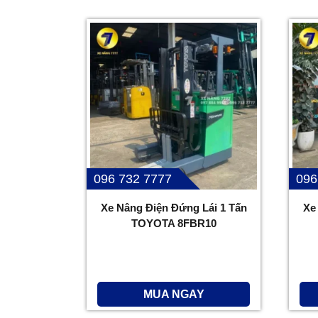
096 732 7777
096
Xe Nâng Điện Đứng Lái 1 Tấn
Xe
TOYOTA 8FBR10
MUA NGAY