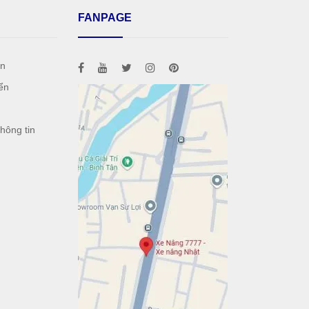
FANPAGE
án
ển
h
hông tin