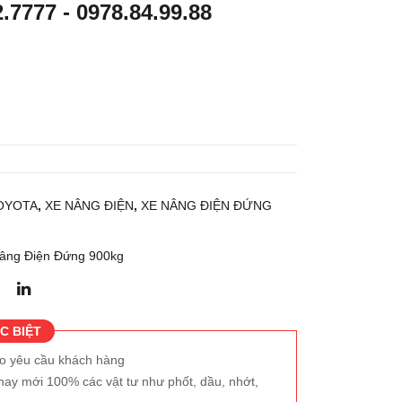
2.7777
-
0978.84.99.88
g
g
dầu
điện
5
đứn
tấn
g lái
KO
1.5
MA
tấn
TS
KO
U
MA
OYOTA
,
XE NÂNG ĐIỆN
,
XE NÂNG ĐIỆN ĐỨNG
FH5
TS
0-1
U
FB1
âng Điện Đứng 900kg
5RL
-15
C BIỆT
eo yêu cầu khách hàng
hay mới 100% các vật tư như phốt, dầu, nhớt,