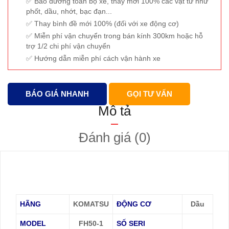
Bảo dưỡng toàn bộ xe, thay mới 100% các vật tư như
phốt, dầu, nhớt, bạc đạn...
Thay bình đề mới 100% (đối với xe động cơ)
Miễn phí vận chuyển trong bán kính 300km hoặc hỗ
trợ 1/2 chi phí vận chuyển
Hướng dẫn miễn phí cách vận hành xe
BÁO GIÁ NHANH
GỌI TƯ VẤN
Mô tả
Đánh giá (0)
HÃNG
KOMATSU
ĐỘNG CƠ
Dầu
MODEL
FH50-1
SỐ SERI