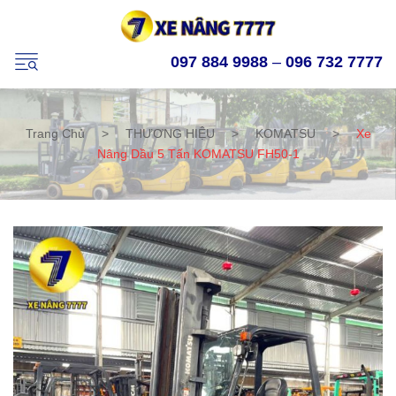
097 884 9988
–
096 732 7777
Trang Chủ
>
THƯƠNG HIỆU
>
KOMATSU
>
Xe
Nâng Dầu 5 Tấn KOMATSU FH50-1