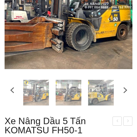
Xe Nâng Dầu 5 Tấn
KOMATSU FH50-1
e
e
nân
nân