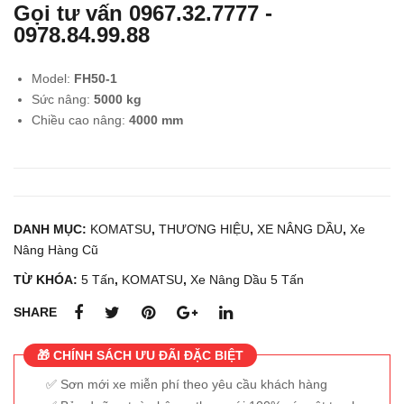
Gọi tư vấn
0967.32.7777
-
g
g
0978.84.99.88
điện
điện
ngồi
đứn
Model:
FH50-1
lái
g lái
Sức nâng:
5000 kg
1.5
900
Chiều cao nâng:
4000 mm
tấn
kg
KO
TO
MA
YO
TS
TA
DANH MỤC:
KOMATSU
,
THƯƠNG HIỆU
,
XE NÂNG DẦU
,
Xe
U
8FB
Nâng Hàng Cũ
FB1
P9
TỪ KHÓA:
5 Tấn
,
KOMATSU
,
Xe Nâng Dầu 5 Tấn
5-
12
SHARE
🎁 CHÍNH SÁCH ƯU ĐÃI ĐẶC BIỆT
Sơn mới xe miễn phí theo yêu cầu khách hàng