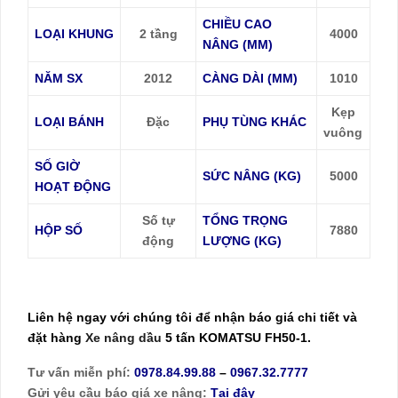
CHIỀU CAO
LOẠI KHUNG
2 tầng
4000
NÂNG (MM)
NĂM SX
2012
CÀNG DÀI (MM)
1010
Kẹp
LOẠI BÁNH
Đặc
PHỤ TÙNG KHÁC
vuông
SỐ GIỜ
SỨC NÂNG (KG)
5000
HOẠT ĐỘNG
Số tự
TỔNG TRỌNG
HỘP SỐ
7880
động
LƯỢNG (KG)
Liên hệ ngay với chúng tôi để nhận báo giá chi tiết và
đặt hàng
Xe nâng dầu
5 tấn KOMATSU FH50-1.
Tư vấn miễn phí:
0978.84.99.88
–
0967.32.7777
Gửi yêu cầu báo giá xe nâng:
Tại đây