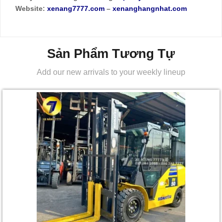
Website:
xenang7777.com
–
xenanghangnhat.com
Sản Phẩm Tương Tự
Add our new arrivals to your weekly lineup