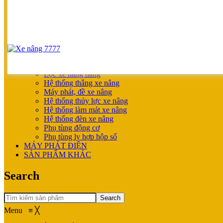
SẢN PHẨM ƯU ĐÃI
XE NÂNG HOÀN THIỆN CHO KHÁCH
MÁY SẠC BÌNH ĐIỆN
XE NÂNG TAY
XE NÂNG TAY
XE NÂNG TAY ĐIỆN
XE NÂNG MỚI
PHỤ TÙNG
Lọc xe nâng hàng
Hệ thống thắng xe nâng
Máy phát, đề xe nâng
Hệ thống thủy lực xe nâng
Hệ thống làm mát xe nâng
Hệ thống đèn xe nâng
Phụ tùng động cơ
Phụ tùng ly hợp hộp số
MÁY PHÁT ĐIỆN
SẢN PHẨM KHÁC
Search
Search
Menu
≡
╳