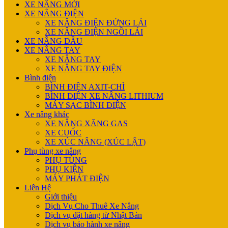
XE NÂNG MỚI
XE NÂNG ĐIỆN
XE NÂNG ĐIỆN ĐỨNG LÁI
XE NÂNG ĐIỆN NGỒI LÁI
XE NÂNG DẦU
XE NÂNG TAY
XE NÂNG TAY
XE NÂNG TAY ĐIỆN
Bình điện
BÌNH ĐIỆN AXIT-CHÌ
BÌNH ĐIỆN XE NÂNG LITHIUM
MÁY SẠC BÌNH ĐIỆN
Xe nâng khác
XE NÂNG XĂNG GAS
XE CUỐC
XE XÚC NÂNG (XÚC LẬT)
Phụ tùng xe nâng
PHỤ TÙNG
PHỤ KIỆN
MÁY PHÁT ĐIỆN
Liên Hệ
Giới thiệu
Dịch Vụ Cho Thuê Xe Nâng
Dịch vụ đặt hàng từ Nhật Bản
Dịch vụ bảo hành xe nâng