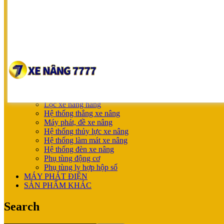
NICHIYU
SHINKO
UNICARRIERS
SẢN PHẨM ƯU ĐÃI
XE NÂNG HOÀN THIỆN CHO KHÁCH
MÁY SẠC BÌNH ĐIỆN
XE NÂNG TAY
XE NÂNG TAY
XE NÂNG TAY ĐIỆN
XE NÂNG MỚI
PHỤ TÙNG
Lọc xe nâng hàng
Hệ thống thắng xe nâng
Máy phát, đề xe nâng
Hệ thống thủy lực xe nâng
Hệ thống làm mát xe nâng
Hệ thống đèn xe nâng
Phụ tùng động cơ
Phụ tùng ly hợp hộp số
MÁY PHÁT ĐIỆN
SẢN PHẨM KHÁC
Search