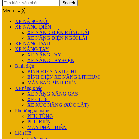
Search
Menu
≡
╳
XE NÂNG MỚI
XE NÂNG ĐIỆN
XE NÂNG ĐIỆN ĐỨNG LÁI
XE NÂNG ĐIỆN NGỒI LÁI
XE NÂNG DẦU
XE NÂNG TAY
XE NÂNG TAY
XE NÂNG TAY ĐIỆN
Bình điện
BÌNH ĐIỆN AXIT-CHÌ
BÌNH ĐIỆN XE NÂNG LITHIUM
MÁY SẠC BÌNH ĐIỆN
Xe nâng khác
XE NÂNG XĂNG GAS
XE CUỐC
XE XÚC NÂNG (XÚC LẬT)
Phụ tùng xe nâng
PHỤ TÙNG
PHỤ KIỆN
MÁY PHÁT ĐIỆN
Liên Hệ
Giới thiệu