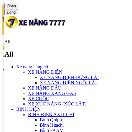
Open
Đóng
Ngôn ngữ
Tiếng anh
All
All
All
Xe nâng hàng cũ
All
XE NÂNG ĐIỆN
XE NÂNG ĐIỆN ĐỨNG LÁI
Xe nâng hàng cũ
XE NÂNG ĐIỆN NGỒI LÁI
XE NÂNG ĐIỆN
XE NÂNG DẦU
XE NÂNG ĐIỆN ĐỨNG LÁI
XE NÂNG XĂNG GAS
XE NÂNG ĐIỆN NGỒI LÁI
XE CUỐC
XE NÂNG DẦU
XE XÚC NÂNG (XÚC LẬT)
XE NÂNG XĂNG GAS
BÌNH ĐIỆN
XE CUỐC
BÌNH ĐIỆN AXIT-CHÌ
XE XÚC NÂNG (XÚC LẬT)
Bình Quipp
BÌNH ĐIỆN
Bình Hitachi
BÌNH ĐIỆN AXIT-CHÌ
Bình FAAM