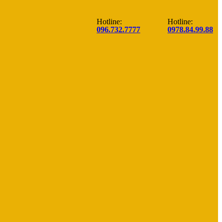
Hotline:
Hotline:
096.732.7777
0978.84.99.88