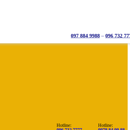
097 884 9988
–
096 732 77
Hotline:
Hotline:
096.732.7777
0978.84.99.88