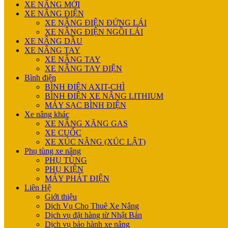
XE NÂNG MỚI
XE NÂNG ĐIỆN
XE NÂNG ĐIỆN ĐỨNG LÁI
XE NÂNG ĐIỆN NGỒI LÁI
XE NÂNG DẦU
XE NÂNG TAY
XE NÂNG TAY
XE NÂNG TAY ĐIỆN
Bình điện
BÌNH ĐIỆN AXIT-CHÌ
BÌNH ĐIỆN XE NÂNG LITHIUM
MÁY SẠC BÌNH ĐIỆN
Xe nâng khác
XE NÂNG XĂNG GAS
XE CUỐC
XE XÚC NÂNG (XÚC LẬT)
Phụ tùng xe nâng
PHỤ TÙNG
PHỤ KIỆN
MÁY PHÁT ĐIỆN
Liên Hệ
Giới thiệu
Dịch Vụ Cho Thuê Xe Nâng
Dịch vụ đặt hàng từ Nhật Bản
Dịch vụ bảo hành xe nâng