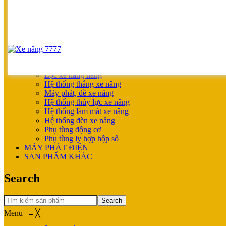
SẢN PHẨM ƯU ĐÃI
XE NÂNG HOÀN THIỆN CHO KHÁCH
MÁY SẠC BÌNH ĐIỆN
XE NÂNG TAY
XE NÂNG TAY
XE NÂNG TAY ĐIỆN
XE NÂNG MỚI
PHỤ TÙNG
Lọc xe nâng hàng
Hệ thống thắng xe nâng
Máy phát, đề xe nâng
Hệ thống thủy lực xe nâng
Hệ thống làm mát xe nâng
Hệ thống đèn xe nâng
Phụ tùng động cơ
Phụ tùng ly hợp hộp số
MÁY PHÁT ĐIỆN
SẢN PHẨM KHÁC
Search
Search
Menu
≡
╳