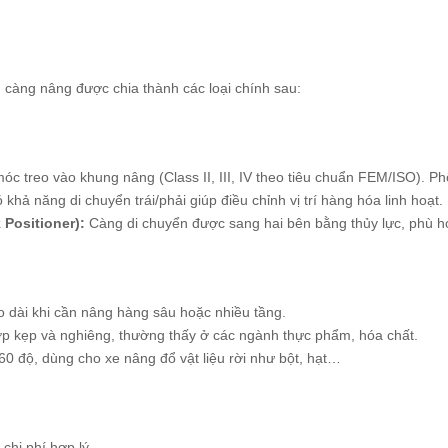
, càng nâng được chia thành các loại chính sau:
c treo vào khung nâng (Class II, III, IV theo tiêu chuẩn FEM/ISO). Ph
khả năng di chuyển trái/phải giúp điều chỉnh vị trí hàng hóa linh hoạt.
 Positioner):
Càng di chuyển được sang hai bên bằng thủy lực, phù hợ
 dài khi cần nâng hàng sâu hoặc nhiều tầng.
p kẹp và nghiêng, thường thấy ở các ngành thực phẩm, hóa chất.
0 độ, dùng cho xe nâng đổ vật liệu rời như bột, hạt…
 chi phí hợp lý.