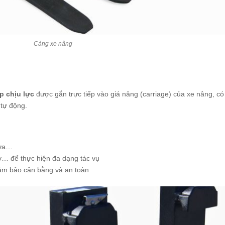
Càng xe nâng
p chịu lực
được gắn trực tiếp vào giá nâng (carriage) của xe nâng, có
 tự động.
hứa…
y… để thực hiện đa dạng tác vụ
đảm bảo cân bằng và an toàn