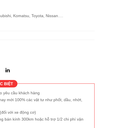
giấy
ng
tròn
xe
subishi, Komatsu, Toyota, Nissan….
xe
nân
nân
g
g –
Pap
er
roll
cla
mp
s
C BIỆT
eo yêu cầu khách hàng
hay mới 100% các vật tư như phốt, dầu, nhớt,
đối với xe động cơ)
ng bán kính 300km hoặc hỗ trợ 1/2 chi phí vận