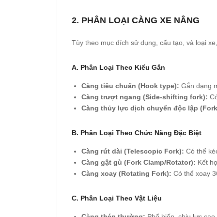
2. PHÂN LOẠI CÀNG XE NÂNG
Tùy theo mục đích sử dụng, cấu tạo, và loại xe
A.
Phân Loại Theo Kiểu Gắn
Càng tiêu chuẩn (Hook type):
Gắn dạng mó
Càng trượt ngang (Side-shifting fork):
Có 
Càng thủy lực dịch chuyển độc lập (Fork
B.
Phân Loại Theo Chức Năng Đặc Biệt
Càng rút dài (Telescopic Fork):
Có thể kéo
Càng gật gù (Fork Clamp/Rotator):
Kết hợ
Càng xoay (Rotating Fork):
Có thể xoay 36
C.
Phân Loại Theo Vật Liệu
Càng thép thường:
Phổ biến, chịu lực cao,