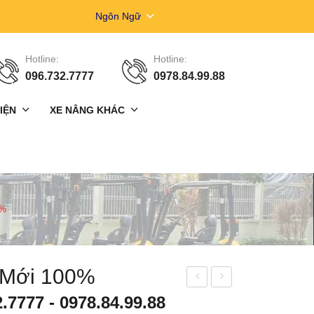
Ngôn Ngữ
Hotline:
Hotline:
096.732.7777
0978.84.99.88
ĐIỆN
XE NÂNG KHÁC
XE XÚC NÂNG (XÚC LẬT)
XE CUỐC
XE NÂNG XĂNG GAS
0%
ĐIỆN
XE NÂNG KHÁC
XE XÚC NÂNG (XÚC LẬT)
XE CUỐC
XE NÂNG XĂNG GAS
 Mới 100%
ộ
ẹp
2.7777
-
0978.84.99.88
kẹp
vuô