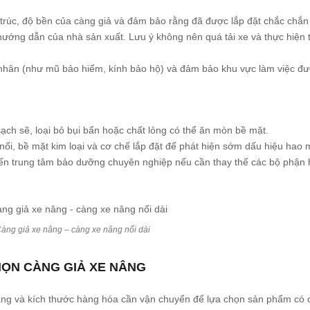
trúc, độ bền của càng giả và đảm bảo rằng đã được lắp đặt chắc chắn
ướng dẫn của nhà sản xuất. Lưu ý không nên quá tải xe và thực hiện 
nhân (như mũ bảo hiểm, kính bảo hộ) và đảm bảo khu vực làm việc đượ
ạch sẽ, loại bỏ bụi bẩn hoặc chất lỏng có thể ăn mòn bề mặt.
 nối, bề mặt kim loại và cơ chế lắp đặt để phát hiện sớm dấu hiệu hao
 trung tâm bảo dưỡng chuyên nghiệp nếu cần thay thế các bộ phận h
àng giả xe nâng – càng xe nâng nối dài
CHỌN CÀNG GIẢ XE NÂNG
âng và kích thước hàng hóa cần vận chuyển để lựa chọn sản phẩm có 