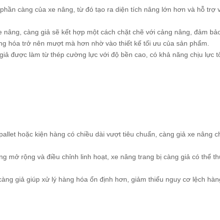
phần càng của xe nâng, từ đó tạo ra diện tích nâng lớn hơn và hỗ trợ 
 nâng, càng giả sẽ kết hợp một cách chặt chẽ với cảng nâng, đảm bảo 
ng hóa trở nên mượt mà hơn nhờ vào thiết kế tối ưu của sản phẩm.
iả được làm từ thép cường lực với độ bền cao, có khả năng chịu lực t
allet hoặc kiện hàng có chiều dài vượt tiêu chuẩn, càng giả xe nâng 
 mở rộng và điều chỉnh linh hoạt, xe nâng trang bị càng giả có thể th
càng giả giúp xử lý hàng hóa ổn định hơn, giảm thiểu nguy cơ lệch hà