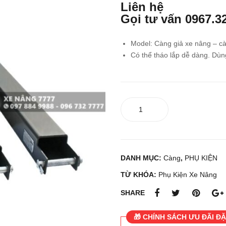
Liên hệ
Gọi tư vấn
0967.3
Model: Càng giả xe nâng – cà
Có thể tháo lắp dễ dàng. Dùng
Càng
giả
xe
nâng
-
DANH MỤC:
Càng
,
PHỤ KIỆN
càng
xe
TỪ KHÓA:
Phụ Kiện Xe Nâng
nâng
SHARE
nối
dài
🎁 CHÍNH SÁCH ƯU ĐÃI ĐẶ
số