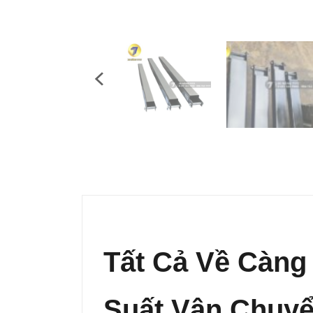
Tất Cả Về Càng
Suất Vận Chuy