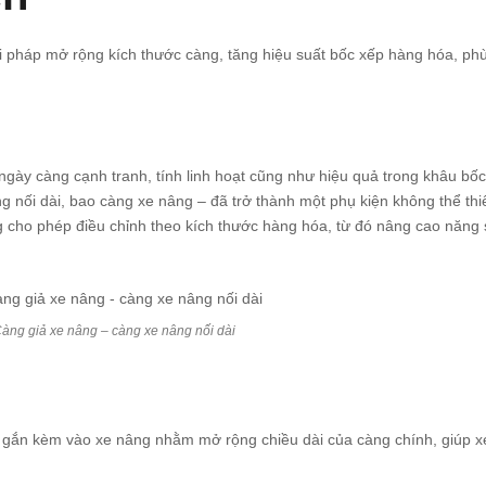
i pháp mở rộng kích thước càng, tăng hiệu suất bốc xếp hàng hóa, phù 
 ngày càng cạnh tranh, tính linh hoạt cũng như hiệu quả trong khâu b
ng nối dài, bao càng xe nâng – đã trở thành một phụ kiện không thể t
ng cho phép điều chỉnh theo kích thước hàng hóa, từ đó nâng cao năng 
àng giả xe nâng – càng xe nâng nối dài
 gắn kèm vào xe nâng nhằm mở rộng chiều dài của càng chính, giúp xe 