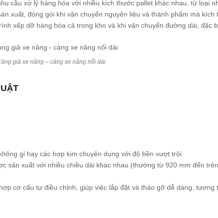
u cầu xử lý hàng hóa với nhiều kích thước pallet khác nhau, từ loại nh
ản xuất, đóng gói khi vận chuyển nguyên liệu và thành phẩm mà kích
rình xếp dỡ hàng hóa cả trong kho và khi vận chuyển đường dài, đặc bi
àng giả xe nâng – càng xe nâng nối dài
HUẬT
hông gỉ hay các hợp kim chuyên dụng với độ bền vượt trội.
 sản xuất với nhiều chiều dài khác nhau (thường từ 920 mm đến trên
ợp cơ cấu tự điều chỉnh, giúp việc lắp đặt và tháo gỡ dễ dàng, tương