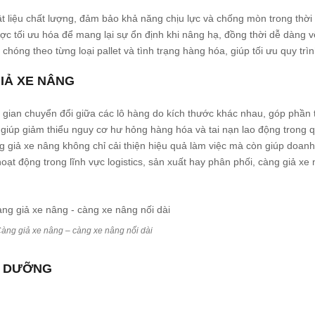
 liệu chất lượng, đảm bảo khả năng chịu lực và chống mòn trong thời 
ợc tối ưu hóa để mang lại sự ổn định khi nâng hạ, đồng thời dễ dàng 
hóng theo từng loại pallet và tình trạng hàng hóa, giúp tối ưu quy trì
GIẢ XE NÂNG
 gian chuyển đổi giữa các lô hàng do kích thước khác nhau, góp phần 
giúp giảm thiểu nguy cơ hư hỏng hàng hóa và tai nạn lao động trong q
giả xe nâng không chỉ cải thiện hiệu quả làm việc mà còn giúp doanh n
ạt động trong lĩnh vực logistics, sản xuất hay phân phối, càng giả xe 
àng giả xe nâng – càng xe nâng nối dài
O DƯỠNG