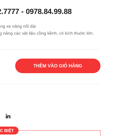
xe
g
2.7777
-
0978.84.99.88
nân
xăn
g
g
ng xe nâng nối dài
KO
 nâng các vật liệu cồng kềnh, có kích thước lớn.
MA
TS
U
FG
THÊM VÀO GIỎ HÀNG
15T
-20
C BIỆT