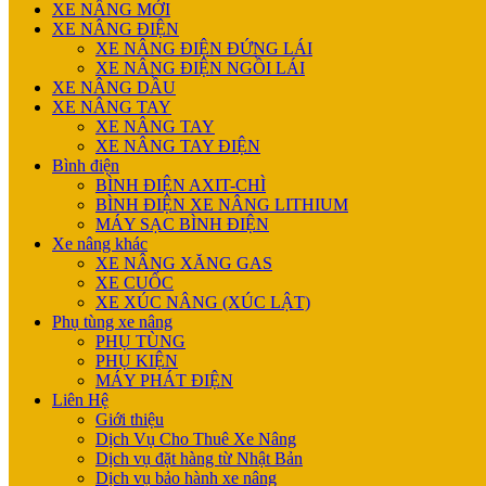
XE NÂNG MỚI
XE NÂNG ĐIỆN
XE NÂNG ĐIỆN ĐỨNG LÁI
XE NÂNG ĐIỆN NGỒI LÁI
XE NÂNG DẦU
XE NÂNG TAY
XE NÂNG TAY
XE NÂNG TAY ĐIỆN
Bình điện
BÌNH ĐIỆN AXIT-CHÌ
BÌNH ĐIỆN XE NÂNG LITHIUM
MÁY SẠC BÌNH ĐIỆN
Xe nâng khác
XE NÂNG XĂNG GAS
XE CUỐC
XE XÚC NÂNG (XÚC LẬT)
Phụ tùng xe nâng
PHỤ TÙNG
PHỤ KIỆN
MÁY PHÁT ĐIỆN
Liên Hệ
Giới thiệu
Dịch Vụ Cho Thuê Xe Nâng
Dịch vụ đặt hàng từ Nhật Bản
Dịch vụ bảo hành xe nâng