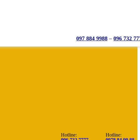
097 884 9988
–
096 732 77
Hotline:
Hotline:
096.732.7777
0978.84.99.88