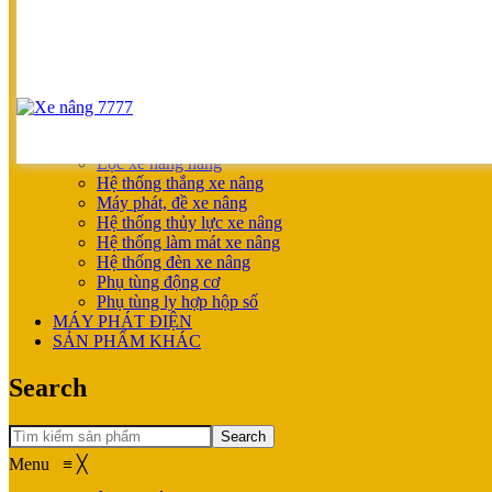
SẢN PHẨM ƯU ĐÃI
XE NÂNG HOÀN THIỆN CHO KHÁCH
MÁY SẠC BÌNH ĐIỆN
XE NÂNG TAY
XE NÂNG TAY
XE NÂNG TAY ĐIỆN
XE NÂNG MỚI
PHỤ TÙNG
Lọc xe nâng hàng
Hệ thống thắng xe nâng
Máy phát, đề xe nâng
Hệ thống thủy lực xe nâng
Hệ thống làm mát xe nâng
Hệ thống đèn xe nâng
Phụ tùng động cơ
Phụ tùng ly hợp hộp số
MÁY PHÁT ĐIỆN
SẢN PHẨM KHÁC
Search
Search
Menu
≡
╳