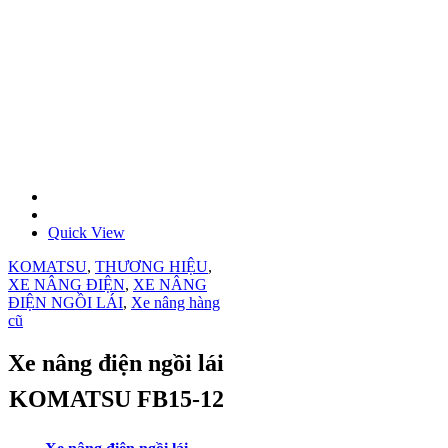
Quick View
KOMATSU
,
THƯƠNG HIỆU
,
XE NÂNG ĐIỆN
,
XE NÂNG
ĐIỆN NGỒI LÁI
,
Xe nâng hàng
cũ
Xe nâng điện ngồi lái
KOMATSU FB15-12