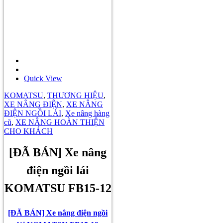
Quick View
KOMATSU
,
THƯƠNG HIỆU
,
XE NÂNG ĐIỆN
,
XE NÂNG
ĐIỆN NGỒI LÁI
,
Xe nâng hàng
cũ
,
XE NÂNG HOÀN THIỆN
CHO KHÁCH
[ĐÃ BÁN] Xe nâng
điện ngồi lái
KOMATSU FB15-12
[ĐÃ BÁN] Xe nâng điện ngồi