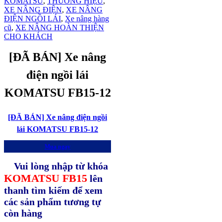
KOMATSU
,
THƯƠNG HIỆU
,
XE NÂNG ĐIỆN
,
XE NÂNG
ĐIỆN NGỒI LÁI
,
Xe nâng hàng
cũ
,
XE NÂNG HOÀN THIỆN
CHO KHÁCH
[ĐÃ BÁN] Xe nâng
điện ngồi lái
KOMATSU FB15-12
[ĐÃ BÁN] Xe nâng điện ngồi
lái KOMATSU FB15-12
Mua ngay
Vui lòng nhập từ khóa
KOMATSU FB15
lên
thanh tìm kiếm để xem
các sản phẩm tương tự
còn hàng