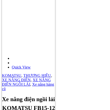
Quick View
KOMATSU
,
THƯƠNG HIỆU
,
XE NÂNG ĐIỆN
,
XE NÂNG
ĐIỆN NGỒI LÁI
,
Xe nâng hàng
cũ
Xe nâng điện ngồi lái
KOMATSU FB15-12