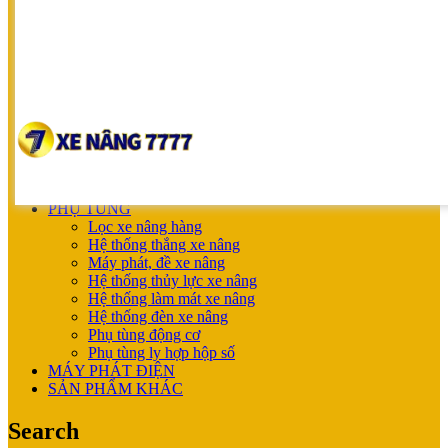
SUMITOMO
NICHIYU
SHINKO
UNICARRIERS
SẢN PHẨM ƯU ĐÃI
XE NÂNG HOÀN THIỆN CHO KHÁCH
MÁY SẠC BÌNH ĐIỆN
XE NÂNG TAY
XE NÂNG TAY
XE NÂNG TAY ĐIỆN
XE NÂNG MỚI
PHỤ TÙNG
Lọc xe nâng hàng
Hệ thống thắng xe nâng
Máy phát, đề xe nâng
Hệ thống thủy lực xe nâng
Hệ thống làm mát xe nâng
Hệ thống đèn xe nâng
Phụ tùng động cơ
Phụ tùng ly hợp hộp số
MÁY PHÁT ĐIỆN
SẢN PHẨM KHÁC
Search