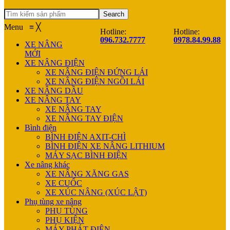
Search
Menu
≡
╳
Hotline:
Hotline:
096.732.7777
0978.84.99.88
XE NÂNG
MỚI
XE NÂNG ĐIỆN
XE NÂNG ĐIỆN ĐỨNG LÁI
XE NÂNG ĐIỆN NGỒI LÁI
XE NÂNG DẦU
XE NÂNG TAY
XE NÂNG TAY
XE NÂNG TAY ĐIỆN
Bình điện
BÌNH ĐIỆN AXIT-CHÌ
BÌNH ĐIỆN XE NÂNG LITHIUM
MÁY SẠC BÌNH ĐIỆN
Xe nâng khác
XE NÂNG XĂNG GAS
XE CUỐC
XE XÚC NÂNG (XÚC LẬT)
Phụ tùng xe nâng
PHỤ TÙNG
PHỤ KIỆN
MÁY PHÁT ĐIỆN