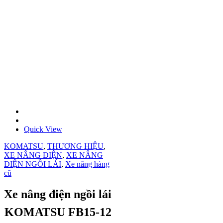
Quick View
KOMATSU
,
THƯƠNG HIỆU
,
XE NÂNG ĐIỆN
,
XE NÂNG
ĐIỆN NGỒI LÁI
,
Xe nâng hàng
cũ
Xe nâng điện ngồi lái
KOMATSU FB15-12