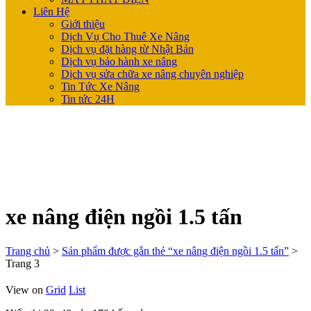
Liên Hệ
Giới thiệu
Dịch Vụ Cho Thuê Xe Nâng
Dịch vụ đặt hàng từ Nhật Bản
Dịch vụ bảo hành xe nâng
Dịch vụ sửa chữa xe nâng chuyên nghiệp
Tin Tức Xe Nâng
Tin tức 24H
xe nâng điện ngồi 1.5 tấn
Trang chủ
>
Sản phẩm được gắn thẻ “xe nâng điện ngồi 1.5 tấn”
>
Trang 3
View on
Grid
List