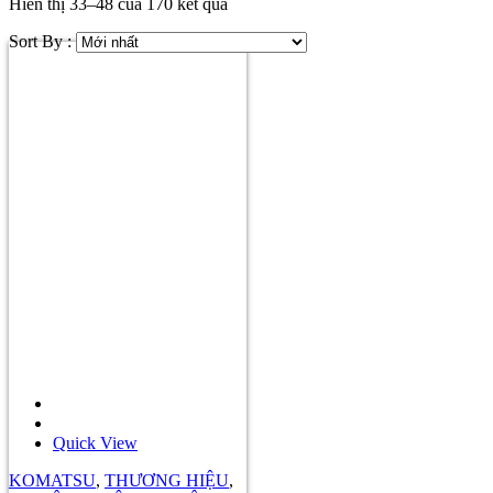
Hiển thị 33–48 của 170 kết quả
Sort By :
Quick View
KOMATSU
,
THƯƠNG HIỆU
,