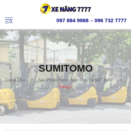
097 884 9988
–
096 732 7777
SUMITOMO
Trang Chủ
>
Sản Phẩm Được Gắn Thẻ “SUMITOMO”
>
Trang 2