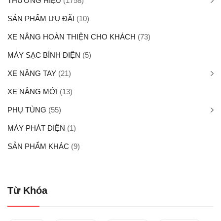
THƯƠNG HIỆU
(1758)
SẢN PHẨM ƯU ĐÃI
(10)
XE NÂNG HOÀN THIỆN CHO KHÁCH
(73)
MÁY SẠC BÌNH ĐIỆN
(5)
XE NÂNG TAY
(21)
XE NÂNG MỚI
(13)
PHỤ TÙNG
(55)
MÁY PHÁT ĐIỆN
(1)
SẢN PHẨM KHÁC
(9)
Từ Khóa