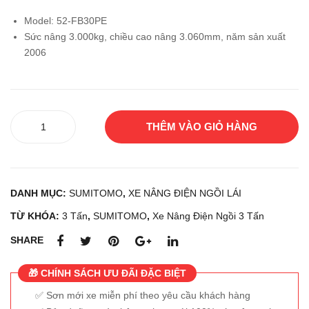
lái
lái
Model: 52-FB30PE
KO
SU
Sức nâng 3.000kg, chiều cao nâng 3.060mm, năm sản xuất
MA
MIT
2006
TS
OM
U
O
FB1
52-
Xe
5-
FB3
THÊM VÀO GIỎ HÀNG
nâng
12
0PS
điện
E
ngồi
lái
DANH MỤC:
SUMITOMO
,
XE NÂNG ĐIỆN NGỒI LÁI
SUMITOMO
52-
TỪ KHÓA:
3 Tấn
,
SUMITOMO
,
Xe Nâng Điện Ngồi 3 Tấn
FB30PE
SHARE
số
lượng
🎁 CHÍNH SÁCH ƯU ĐÃI ĐẶC BIỆT
Sơn mới xe miễn phí theo yêu cầu khách hàng