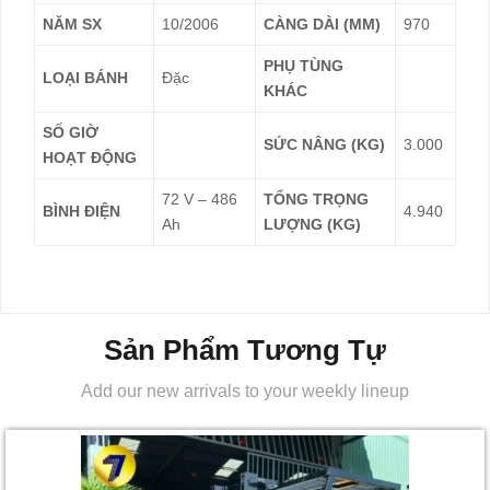
NĂM SX
10/2006
CÀNG DÀI (MM)
970
PHỤ TÙNG
LOẠI BÁNH
Đặc
KHÁC
SỐ GIỜ
SỨC NÂNG (KG)
3.000
HOẠT ĐỘNG
72 V – 486
TỔNG TRỌNG
BÌNH ĐIỆN
4.940
Ah
LƯỢNG (KG)
Sản Phẩm Tương Tự
Add our new arrivals to your weekly lineup