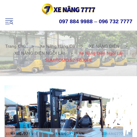
097 884 9988
–
096 732 7777
Trang Chủ
>
Xe Nâng Hàng Cũ
>
XE NÂNG ĐIỆN
>
XE NÂNG ĐIỆN NGỒI LÁI
>
Xe Nâng Điện Ngồi Lái
SUMITOMO 52-FB30PE