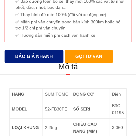
Bảo dưỡng toàn bộ xe, thay mới 100% các vật tư như
phốt, dầu, nhớt, bạc đạn...
Thay bình đề mới 100% (đối với xe động cơ)
Miễn phí vận chuyển trong bán kính 300km hoặc hỗ
trợ 1/2 chi phí vận chuyển
Hướng dẫn miễn phí cách vận hành xe
BÁO GIÁ NHANH
GỌI TƯ VẤN
Mô tả
HÃNG
SUMITOMO
ĐỘNG CƠ
Điện
B3C-
MODEL
52-FB30PE
SỐ SERI
01195
CHIỀU CAO
LOẠI KHUNG
2 tầng
3.060
NÂNG (MM)