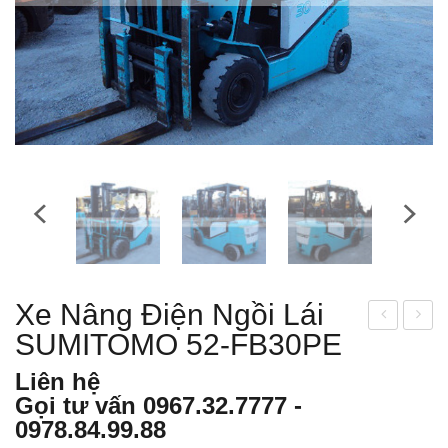
Xe Nâng Điện Ngồi Lái
SUMITOMO 52-FB30PE
e
e
nân
nân
Liên hệ
g
g
Gọi tư vấn
0967.32.7777
-
điện
điện
0978.84.99.88
ngồi
ngồi