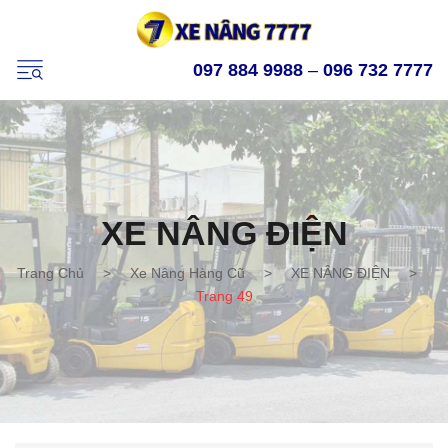
097 884 9988
–
096 732 7777
XE NÂNG ĐIỆN
Trang Chủ
>
Xe Nâng Hàng Cũ
>
XE NÂNG ĐIỆN
>
Trang 49