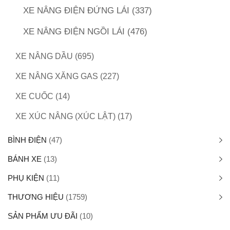
XE NÂNG ĐIỆN ĐỨNG LÁI
(337)
XE NÂNG ĐIỆN NGỒI LÁI
(476)
XE NÂNG DẦU
(695)
XE NÂNG XĂNG GAS
(227)
XE CUỐC
(14)
XE XÚC NÂNG (XÚC LẬT)
(17)
BÌNH ĐIỆN
(47)
BÁNH XE
(13)
PHỤ KIỆN
(11)
THƯƠNG HIỆU
(1759)
SẢN PHẨM ƯU ĐÃI
(10)