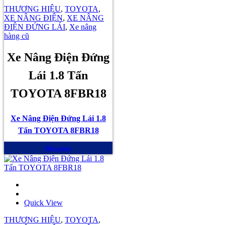
THƯƠNG HIỆU
,
TOYOTA
,
XE NÂNG ĐIỆN
,
XE NÂNG
ĐIỆN ĐỨNG LÁI
,
Xe nâng
hàng cũ
Xe Nâng Điện Đứng
Lái 1.8 Tấn
TOYOTA 8FBR18
Xe Nâng Điện Đứng Lái 1.8
Tấn TOYOTA 8FBR18
Mua ngay
Quick View
THƯƠNG HIỆU
,
TOYOTA
,