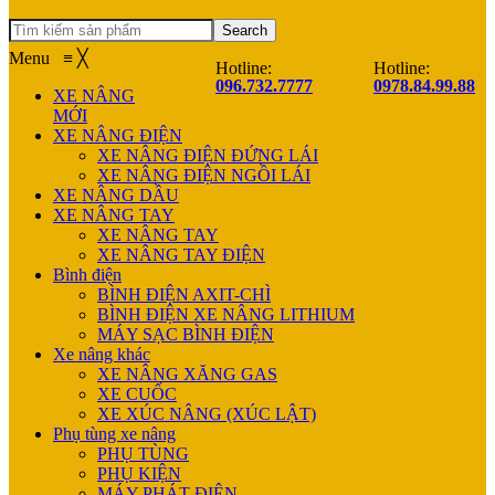
Search
Menu
≡
╳
Hotline:
Hotline:
096.732.7777
0978.84.99.88
XE NÂNG
MỚI
XE NÂNG ĐIỆN
XE NÂNG ĐIỆN ĐỨNG LÁI
XE NÂNG ĐIỆN NGỒI LÁI
XE NÂNG DẦU
XE NÂNG TAY
XE NÂNG TAY
XE NÂNG TAY ĐIỆN
Bình điện
BÌNH ĐIỆN AXIT-CHÌ
BÌNH ĐIỆN XE NÂNG LITHIUM
MÁY SẠC BÌNH ĐIỆN
Xe nâng khác
XE NÂNG XĂNG GAS
XE CUỐC
XE XÚC NÂNG (XÚC LẬT)
Phụ tùng xe nâng
PHỤ TÙNG
PHỤ KIỆN
MÁY PHÁT ĐIỆN