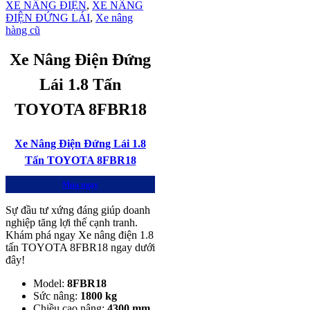
XE NÂNG ĐIỆN
,
XE NÂNG
ĐIỆN ĐỨNG LÁI
,
Xe nâng
hàng cũ
Xe Nâng Điện Đứng
Lái 1.8 Tấn
TOYOTA 8FBR18
Xe Nâng Điện Đứng Lái 1.8
Tấn TOYOTA 8FBR18
Mua ngay
Sự đầu tư xứng đáng giúp doanh
nghiệp tăng lợi thế cạnh tranh.
Khám phá ngay Xe nâng điện 1.8
tấn TOYOTA 8FBR18 ngay dưới
đây!
Model:
8FBR18
Sức nâng:
1800 kg
Chiều cao nâng:
4300 mm