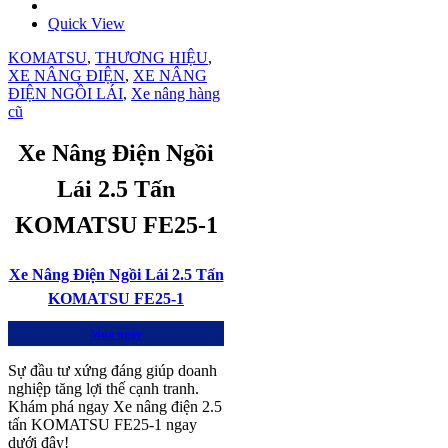
Quick View
KOMATSU
,
THƯƠNG HIỆU
,
XE NÂNG ĐIỆN
,
XE NÂNG
ĐIỆN NGỒI LÁI
,
Xe nâng hàng
cũ
Xe Nâng Điện Ngồi
Lái 2.5 Tấn
KOMATSU FE25-1
Xe Nâng Điện Ngồi Lái 2.5 Tấn
KOMATSU FE25-1
Mua ngay
Sự đầu tư xứng đáng giúp doanh
nghiệp tăng lợi thế cạnh tranh.
Khám phá ngay Xe nâng điện 2.5
tấn KOMATSU FE25-1 ngay
dưới đây!