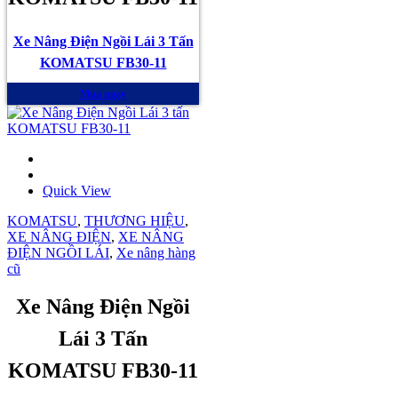
Xe Nâng Điện Ngồi Lái 3 Tấn
KOMATSU FB30-11
Mua ngay
Quick View
KOMATSU
,
THƯƠNG HIỆU
,
XE NÂNG ĐIỆN
,
XE NÂNG
ĐIỆN NGỒI LÁI
,
Xe nâng hàng
cũ
Xe Nâng Điện Ngồi
Lái 3 Tấn
KOMATSU FB30-11