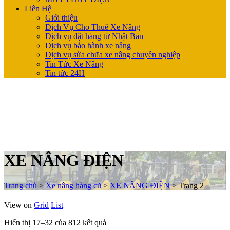
Liên Hệ
Giới thiệu
Dịch Vụ Cho Thuê Xe Nâng
Dịch vụ đặt hàng từ Nhật Bản
Dịch vụ bảo hành xe nâng
Dịch vụ sửa chữa xe nâng chuyên nghiệp
Tin Tức Xe Nâng
Tin tức 24H
XE NÂNG ĐIỆN
Trang chủ
>
Xe nâng hàng cũ
>
XE NÂNG ĐIỆN
>
Trang 2
View on
Grid
List
Hiển thị 17–32 của 812 kết quả