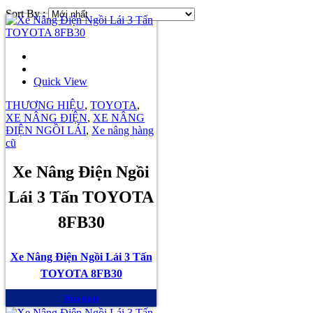
Sort By :
Quick View
THƯƠNG HIỆU
,
TOYOTA
,
XE NÂNG ĐIỆN
,
XE NÂNG
ĐIỆN NGỒI LÁI
,
Xe nâng hàng
cũ
Xe Nâng Điện Ngồi
Lái 3 Tấn TOYOTA
8FB30
Xe Nâng Điện Ngồi Lái 3 Tấn
TOYOTA 8FB30
Mua ngay