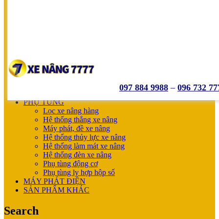
SUMITOMO
NICHIYU
SHINKO
UNICARRIERS
SẢN PHẨM ƯU ĐÃI
XE NÂNG HOÀN THIỆN CHO KHÁCH
MÁY SẠC BÌNH ĐIỆN
XE NÂNG TAY
XE NÂNG TAY
XE NÂNG TAY ĐIỆN
097 884 9988
–
096 732 77
XE NÂNG MỚI
PHỤ TÙNG
Lọc xe nâng hàng
Hệ thống thắng xe nâng
Máy phát, đề xe nâng
Hệ thống thủy lực xe nâng
Hệ thống làm mát xe nâng
Hệ thống đèn xe nâng
Phụ tùng động cơ
Phụ tùng ly hợp hộp số
MÁY PHÁT ĐIỆN
SẢN PHẨM KHÁC
Search