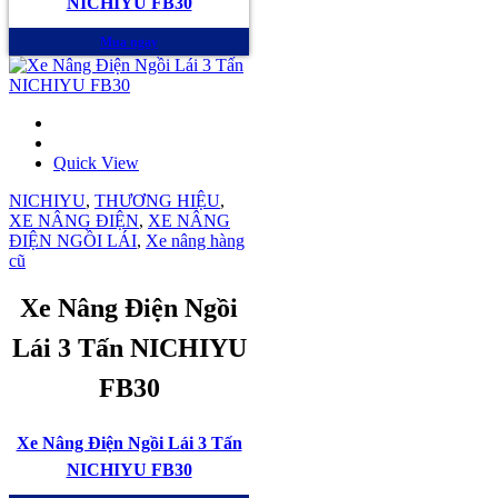
NICHIYU FB30
Mua ngay
Quick View
NICHIYU
,
THƯƠNG HIỆU
,
XE NÂNG ĐIỆN
,
XE NÂNG
ĐIỆN NGỒI LÁI
,
Xe nâng hàng
cũ
Xe Nâng Điện Ngồi
Lái 3 Tấn NICHIYU
FB30
Xe Nâng Điện Ngồi Lái 3 Tấn
NICHIYU FB30