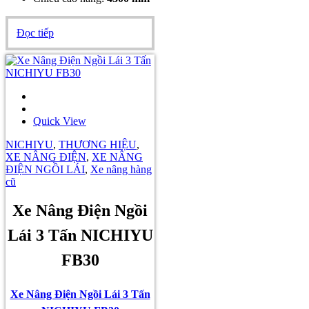
Đọc tiếp
Quick View
NICHIYU
,
THƯƠNG HIỆU
,
XE NÂNG ĐIỆN
,
XE NÂNG
ĐIỆN NGỒI LÁI
,
Xe nâng hàng
cũ
Xe Nâng Điện Ngồi
Lái 3 Tấn NICHIYU
FB30
Xe Nâng Điện Ngồi Lái 3 Tấn