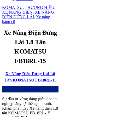
KOMATSU
,
THƯƠNG HIỆU
,
XE NÂNG ĐIỆN
,
XE NÂNG
ĐIỆN ĐỨNG LÁI
,
Xe nâng
hàng cũ
Xe Nâng Điện Đứng
Lái 1.8 Tấn
KOMATSU
FB18RL-15
Xe Nâng Điện Đứng Lái 1.8
Tấn KOMATSU FB18RL-15
Mua ngay
Sự đầu tư xứng đáng giúp doanh
nghiệp tăng lợi thế cạnh tranh.
Khám phá ngay Xe nâng điện 1.8
tấn KOMATSU FB18RL-15