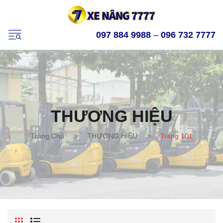
097 884 9988
–
096 732 7777
THƯƠNG HIỆU
Trang Chủ
>
THƯƠNG HIỆU
>
Trang 101