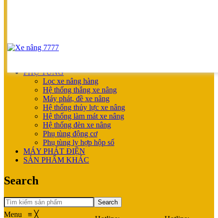
UNICARRIERS
SẢN PHẨM ƯU ĐÃI
XE NÂNG HOÀN THIỆN CHO KHÁCH
MÁY SẠC BÌNH ĐIỆN
XE NÂNG TAY
XE NÂNG TAY
XE NÂNG TAY ĐIỆN
XE NÂNG MỚI
PHỤ TÙNG
Lọc xe nâng hàng
Hệ thống thắng xe nâng
Máy phát, đề xe nâng
Hệ thống thủy lực xe nâng
Hệ thống làm mát xe nâng
Hệ thống đèn xe nâng
Phụ tùng động cơ
Phụ tùng ly hợp hộp số
MÁY PHÁT ĐIỆN
SẢN PHẨM KHÁC
Search
Search
Menu
≡
╳