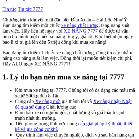
Tin tức
Tin tức 7777
Chương trình khuyến mãi đặc biệt Đầu Xuân – Hái Lộc Như Ý.
Bạn đang tìm kiếm một chiếc
xe nâng chất lượng
, tăng năng suất
làm việc. Hãy liên hệ ngay với
XE NÂNG 7777
để được tư vấn,
tìm cho mình một chiếc xe nâng ưng ý, giá tốt. Đặc biệt nhận ngay
bao lì xì trị giá lên đến 5 triệu đồng khi mua xe nâng!
Bạn đang tìm kiếm 1 chiếc xe nâng chất lượng, đáng tin cậy nhằm
nâng cao năng suất làm việc. Đồng thời lại muốn tiết kiệm chi phí.
Hãy ALO ngay XE NÂNG 7777!
1. Lý do bạn nên mua xe nâng tại 7777
Khi mua xe nâng tại 7777, Chúng tôi có đa dạng các mẫu mã
xe từ 500kg đến 8 Tấn.
Cung cấp
Xe nâng mới
giá thành tốt và
Xe nâng nhập Nhật
đã qua sử dụng
Chất lượng cao.
Đảm bảo xe có nguồn gốc, chất lượng và giá thành cạnh
tranh nhất thị trường.
Tiên phong trong lĩnh vực cung
cấp giải pháp kỹ thuật, thiết
kế và gia công cơ khí.
Quy trình làm việc chuyên nghiệp, dịch vụ sau bán hàng tận