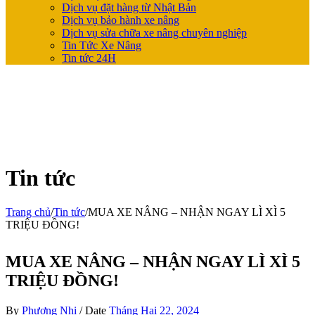
Dịch vụ đặt hàng từ Nhật Bản
Dịch vụ bảo hành xe nâng
Dịch vụ sửa chữa xe nâng chuyên nghiệp
Tin Tức Xe Nâng
Tin tức 24H
Tin tức
Trang chủ
/
Tin tức
/
MUA XE NÂNG – NHẬN NGAY LÌ XÌ 5
TRIỆU ĐỒNG!
MUA XE NÂNG – NHẬN NGAY LÌ XÌ 5
TRIỆU ĐỒNG!
By
Phương Nhi
/
Date
Tháng Hai 22, 2024