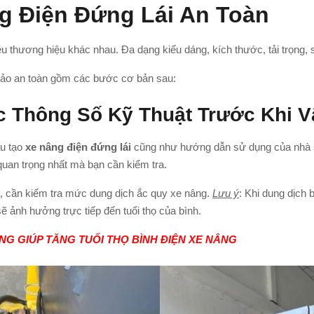
g Điện Đứng Lái An Toàn
u thương hiệu khác nhau. Đa dạng kiểu dáng, kích thước, tải trọng, s
 bảo an toàn gồm các bước cơ bản sau:
c Thông Số Kỹ Thuật Trước Khi 
u tạo
xe nâng điện đứng lái
cũng như hướng dẫn sử dụng của nhà sả
uan trọng nhất mà bạn cần kiểm tra.
c, cần kiểm tra mức dung dịch ắc quy xe nâng.
Lưu ý
: Khi dung dịch
ẽ ảnh hưởng trực tiếp đến tuổi thọ của bình.
G GIÚP TĂNG TUỔI THỌ BÌNH ĐIỆN XE NÂNG