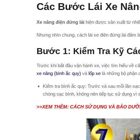
Các Bước Lái Xe Nân
Xe nâng điện đứng lái
hiện được sản xuất từ nhiề
Nhưng nhìn chung, cách lái xe điện đứng lái đảm
Bước 1: Kiểm Tra Kỹ Cá
Trước khi bắt đầu vận hành xe, việc tìm hiểu về cấ
xe nâng (bình ắc quy)
và
lốp xe
là những bộ phận q
Kiểm tra bình ắc quy: Trước và sau mỗi lần sạ
chóng sạc bình, không nên tiếp tục sử dụng vì s
>>XEM THÊM:
CÁCH SỬ DỤNG VÀ BẢO DƯỠN