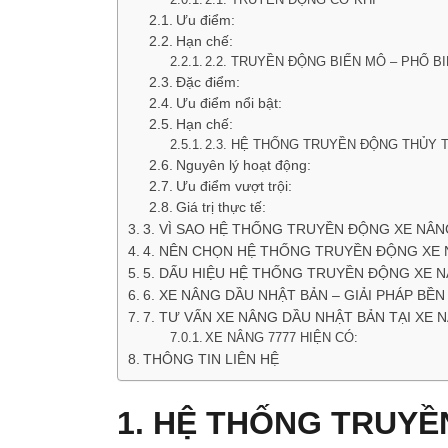
Ưu điểm:
Hạn chế:
2.2. TRUYỀN ĐỘNG BIẾN MÔ – PHỔ B
Đặc điểm:
Ưu điểm nổi bật:
Hạn chế:
2.3. HỆ THỐNG TRUYỀN ĐỘNG THỦY 
Nguyên lý hoạt động:
Ưu điểm vượt trội:
Giá trị thực tế:
3. VÌ SAO HỆ THỐNG TRUYỀN ĐỘNG XE NÂN
4. NÊN CHỌN HỆ THỐNG TRUYỀN ĐỘNG XE
5. DẤU HIỆU HỆ THỐNG TRUYỀN ĐỘNG XE 
6. XE NÂNG DẦU NHẬT BẢN – GIẢI PHÁP BỀ
7. TƯ VẤN XE NÂNG DẦU NHẬT BẢN TẠI XE 
XE NÂNG 7777 HIỆN CÓ:
THÔNG TIN LIÊN HỆ
1. HỆ THỐNG TRUYỀ