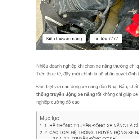
Kiến thức xe nâng
Tin tức 7777
Nhiều doanh nghiệp khi chọn xe nâng thường chỉ q
Trên thực tế, đây mới chính là bộ phận quyết định k
Đặc biệt với các dòng xe nâng dầu Nhật Bản, chất 
thống truyền động xe nâng
tốt không chỉ giúp xe
nghiệp cường độ cao.
Mục lục
1. HỆ THỐNG TRUYỀN ĐỘNG XE NÂNG LÀ GÌ
2. CÁC LOẠI HỆ THỐNG TRUYỀN ĐỘNG XE N
2.1. TRUYỀN ĐỘNG CƠ KHÍ