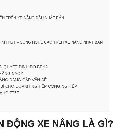
IẾN TRÊN XE NÂNG DẦU NHẬT BẢN
TĨNH HST – CÔNG NGHỆ CAO TRÊN XE NÂNG NHẬT BẢN
G QUYẾT ĐỊNH ĐỘ BỀN?
 NÂNG NÀO?
NÂNG ĐANG GẶP VẤN ĐỀ
N BỈ CHO DOANH NGHIỆP CÔNG NGHIỆP
NÂNG 7777
N ĐỘNG XE NÂNG LÀ GÌ?