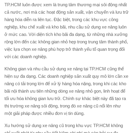
TP.HCM luôn được xem là trung tâm thương mại sôi động nhất
cả nước, nơi mà các hoạt động sản xuất, vận chuyển và lưu trữ
hàng hóa diễn ra liên tục. Đặc biệt, trong các khu vực công
nghiệp, khu chế xuất và kho bãi, nhu cầu sử dụng xe nâng luôn
ở mức cao. Với diện tích kho bãi đa dạng, từ những nhà xưởng
rộng lớn đến các không gian nhỏ hẹp trong trung tâm thành phố,
việc lựa chọn xe nâng phù hợp trở thành yếu tố quan trọng đối
với các doanh nghiệp.
Không gian và nhu cầu sử dụng xe nâng tại TP.HCM cũng thể
hiện sự đa dạng. Các doanh nghiệp sản xuất quy mô lớn cần xe
nâng có tải trọng lớn để xử lý hàng hóa nặng, trong khi các kho
bãi nội thành ưu tiên những dòng xe nâng nhỏ gọn, linh hoạt để
tối ưu hóa không gian lưu trữ. Chính sự khác biệt này đã tạo ra
thị trường xe nâng sôi động, trong đó xe nâng cũ nổi lên như
một giải pháp được nhiều đơn vị tin dùng.
Xu hướng sử dụng xe nâng cũ trong khu vực TP.HCM không
chỉ xuất phát từ nhu cầu tiết kiệm chi phí mà còn bởi sự đa