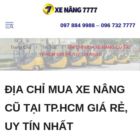
097 884 9988
–
096 732 7777
Trang Chủ
/
Tin Tức
/
ĐỊA CHỈ MUA XE NÂNG CŨ TẠI
TP.HCM GIÁ RẺ, UY TÍN NHẤT
ĐỊA CHỈ MUA XE NÂNG
CŨ TẠI TP.HCM GIÁ RẺ,
UY TÍN NHẤT