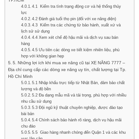
TP.HCM
4.1 Kiểm tra tình trạng động cơ và hệ thống thủy
lực
4.2 Đánh giá tuổi thọ pin (đối với xe nâng điện)
4.3 Kiểm tra các chứng từ bảo hành, xuất xứ và
lịch sử sử dụng
4.4 Xem xét chế độ hậu mãi và dịch vụ sau bán
hàng
4.5 Ưu tiên các dòng xe tiết kiệm nhiên liệu, phù
hợp với không gian hẹp
5. Những lợi ích khi mua xe nâng cũ tại XE NÂNG 7777 –
Địa chỉ cung cấp các dòng xe nâng uy tín, chất lượng tại Tp.
Hồ Chí Minh
5.1 Nhập khẩu trực tiếp từ Nhật Bản, đảm bảo chất
lượng và độ bền
5.2 Đa dạng mẫu mã và tải trọng, phù hợp với nhiều
nhu cầu sử dụng
5.3 Đội ngũ kỹ thuật chuyên nghiệp, được đào tạo
bài bản
5.4 Chính sách bảo hành rõ ràng, dịch vụ hậu mãi
chu đáo
5.5 Giao hàng nhanh chóng đến Quận 1 và các khu
vực lân cận