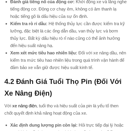
Đánh giá tiếng nổ của động cơ:
Khởi động xe và lắng nghe
tiếng động cơ. Động cơ chạy êm, không có âm thanh lạ
hoặc tiếng gõ là dấu hiệu của sự ổn định.
Kiểm tra rò rỉ dầu:
Hệ thống thủy lực cần được kiểm tra kỹ
lưỡng, đặc biệt là các ống dẫn dầu, van thủy lực và bơm
thủy lực. Bất kỳ dấu hiệu rò rỉ nào cũng có thể ảnh hưởng
đến hiệu suất nâng hạ.
Xem xét mức tiêu hao nhiên liệu:
Đối với xe nâng dầu, nên
kiểm tra mức tiêu hao nhiên liệu trong quá trình vận hành để
đảm bảo xe vẫn giữ được hiệu suất kinh tế.
4.2
Đánh Giá Tuổi Thọ Pin (đối Với
Xe Nâng Điện)
Với
xe nâng điện
, tuổi thọ và hiệu suất của pin là yếu tố then
chốt quyết định khả năng hoạt động của xe.
Xác định dung lượng pin còn lại:
Hỏi trực tiếp đại lý hoặc