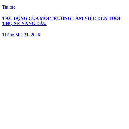
Tin tức
TÁC ĐỘNG CỦA MÔI TRƯỜNG LÀM VIỆC ĐẾN TUỔI
THỌ XE NÂNG DẦU
Tháng Một 31, 2026