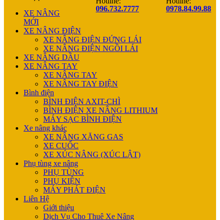
Hotline:
Hotline:
096.732.7777
0978.84.99.88
XE NÂNG
MỚI
XE NÂNG ĐIỆN
XE NÂNG ĐIỆN ĐỨNG LÁI
XE NÂNG ĐIỆN NGỒI LÁI
XE NÂNG DẦU
XE NÂNG TAY
XE NÂNG TAY
XE NÂNG TAY ĐIỆN
Bình điện
BÌNH ĐIỆN AXIT-CHÌ
BÌNH ĐIỆN XE NÂNG LITHIUM
MÁY SẠC BÌNH ĐIỆN
Xe nâng khác
XE NÂNG XĂNG GAS
XE CUỐC
XE XÚC NÂNG (XÚC LẬT)
Phụ tùng xe nâng
PHỤ TÙNG
PHỤ KIỆN
MÁY PHÁT ĐIỆN
Liên Hệ
Giới thiệu
Dịch Vụ Cho Thuê Xe Nâng