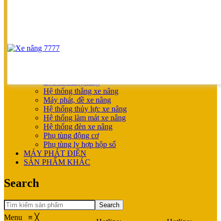
UNICARRIERS
SẢN PHẨM ƯU ĐÃI
XE NÂNG HOÀN THIỆN CHO KHÁCH
MÁY SẠC BÌNH ĐIỆN
XE NÂNG TAY
XE NÂNG TAY
XE NÂNG TAY ĐIỆN
XE NÂNG MỚI
PHỤ TÙNG
Lọc xe nâng hàng
Hệ thống thắng xe nâng
Máy phát, đề xe nâng
Hệ thống thủy lực xe nâng
Hệ thống làm mát xe nâng
Hệ thống đèn xe nâng
Phụ tùng động cơ
Phụ tùng ly hợp hộp số
MÁY PHÁT ĐIỆN
SẢN PHẨM KHÁC
Search
Search
Menu
≡
╳