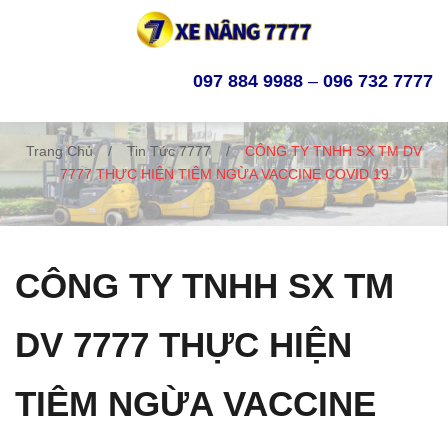
097 884 9988
–
096 732 7777
Trang Chủ
/
Tin Tức 7777
/
CÔNG TY TNHH SX TM DV
7777 THỰC HIỆN TIÊM NGỪA VACCINE COVID 19
CÔNG TY TNHH SX TM
DV 7777 THỰC HIỆN
TIÊM NGỪA VACCINE