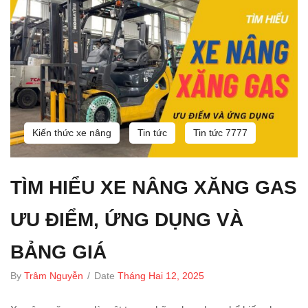
Kiến thức xe nâng
Tin tức
Tin tức 7777
TÌM HIỂU XE NÂNG XĂNG GAS
ƯU ĐIỂM, ỨNG DỤNG VÀ
BẢNG GIÁ
By
Trâm Nguyễn
/
Date
Tháng Hai 12, 2025