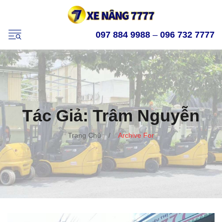
097 884 9988
–
096 732 7777
Tác Giả:
Trâm Nguyễn
Trang Chủ
/
Archive For