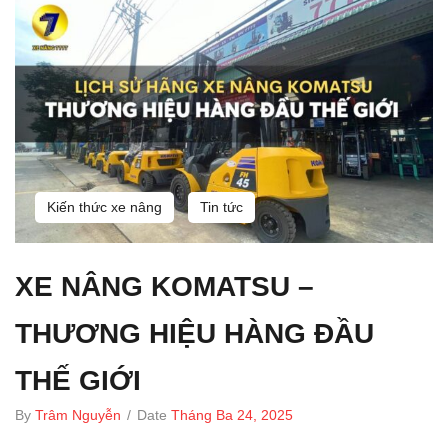
Kiến thức xe nâng
Tin tức
XE NÂNG KOMATSU –
THƯƠNG HIỆU HÀNG ĐẦU
THẾ GIỚI
By
Trâm Nguyễn
/
Date
Tháng Ba 24, 2025