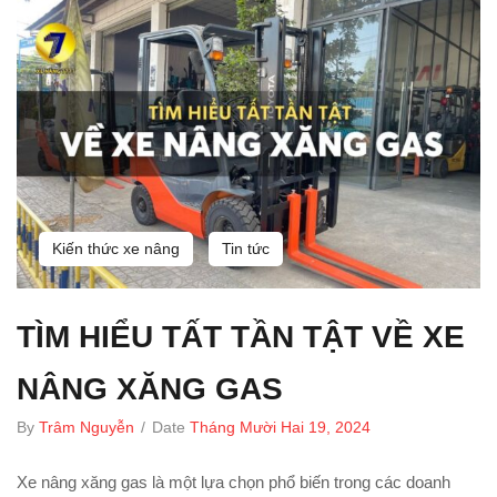
Kiến thức xe nâng
Tin tức
TÌM HIỂU TẤT TẦN TẬT VỀ XE
NÂNG XĂNG GAS
By
Trâm Nguyễn
/
Date
Tháng Mười Hai 19, 2024
Xe nâng xăng gas là một lựa chọn phổ biến trong các doanh