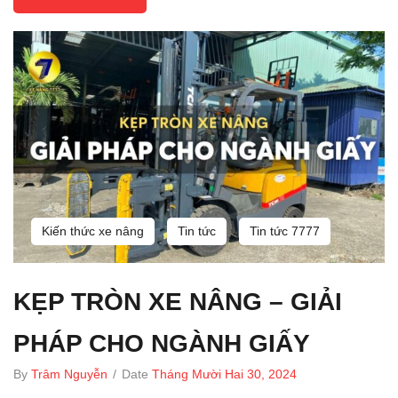
Kiến thức xe nâng
Tin tức
Tin tức 7777
KẸP TRÒN XE NÂNG – GIẢI
PHÁP CHO NGÀNH GIẤY
By
Trâm Nguyễn
/
Date
Tháng Mười Hai 30, 2024