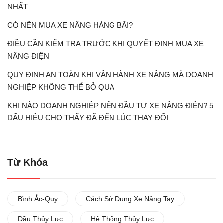
NHẤT
CÓ NÊN MUA XE NÂNG HÀNG BÃI?
ĐIỀU CẦN KIỂM TRA TRƯỚC KHI QUYẾT ĐỊNH MUA XE
NÂNG ĐIỆN
QUY ĐỊNH AN TOÀN KHI VẬN HÀNH XE NÂNG MÀ DOANH
NGHIỆP KHÔNG THỂ BỎ QUA
KHI NÀO DOANH NGHIỆP NÊN ĐẦU TƯ XE NÂNG ĐIỆN? 5
DẤU HIỆU CHO THẤY ĐÃ ĐẾN LÚC THAY ĐỔI
Từ Khóa
Bình Ắc-Quy
Cách Sử Dụng Xe Nâng Tay
Dầu Thủy Lực
Hệ Thống Thủy Lực