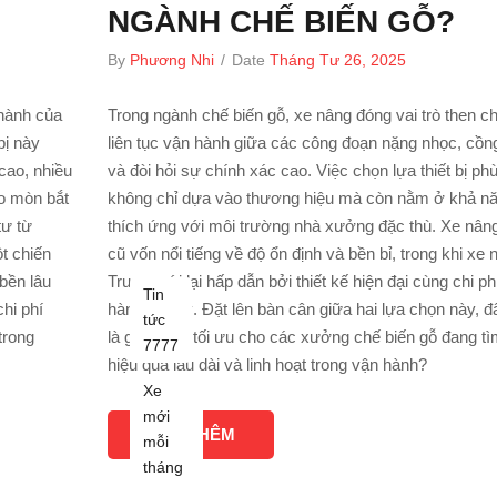
NGÀNH CHẾ BIẾN GỖ?
By
Phương Nhi
/
Date
Tháng Tư 26, 2025
 hành của
Trong ngành chế biến gỗ, xe nâng đóng vai trò then ch
bị này
liên tục vận hành giữa các công đoạn nặng nhọc, cồn
 cao, nhiều
và đòi hỏi sự chính xác cao. Việc chọn lựa thiết bị ph
ao mòn bắt
không chỉ dựa vào thương hiệu mà còn nằm ở khả n
tư từ
thích ứng với môi trường nhà xưởng đặc thù. Xe nân
t chiến
cũ vốn nổi tiếng về độ ổn định và bền bỉ, trong khi xe 
bền lâu
Trung mới lại hấp dẫn bởi thiết kế hiện đại cùng chi ph
Tin
chi phí
hành hợp lý. Đặt lên bàn cân giữa hai lựa chọn này, đ
tức
trong
là giải pháp tối ưu cho các xưởng chế biến gỗ đang t
7777
hiệu quả lâu dài và linh hoạt trong vận hành?
Xe
mới
XEM THÊM
mỗi
tháng