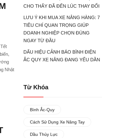
ĂM
CHO THẤY ĐÃ ĐẾN LÚC THAY ĐỔI
LƯU Ý KHI MUA XE NÂNG HÀNG: 7
TIÊU CHÍ QUAN TRỌNG GIÚP
DOANH NGHIỆP CHỌN ĐÚNG
NGAY TỪ ĐẦU
 Tết
DẤU HIỆU CẢNH BÁO BÌNH ĐIỆN
biến,
ẮC QUY XE NÂNG ĐANG YẾU DẦN
hướng
âng Nhật
Từ Khóa
Bình Ắc-Quy
Cách Sử Dụng Xe Nâng Tay
T
Dầu Thủy Lực