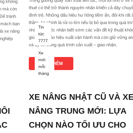
Trong guồng quay sản xuất liên tục, một lỗi nhỏ ở xe 
úng không
thuê có thể trở thành nguyên nhân khiến cả dây chuyề
nh mà còn
đình trệ. Những dấu hiệu hư hỏng tiềm ẩn, đôi khi rất
 Để tránh
thầm, lại chính là rủi ro lớn nếu bị bỏ qua trong quá trì
ẽ mách bạn
Tin
nhận xe. Việc nhận biết sớm các vấn đề kỹ thuật khô
là xe nâng
tức
giúp đảm bảo hiệu suất vận hành mà còn giữ vững an
 nghiệp
7777
và uy tín trong quá trình sản xuất – giao nhận.
Xe
mới
XEM THÊM
mỗi
tháng
I
XE NÂNG NHẬT CŨ VÀ X
ÔI
NÂNG TRUNG MỚI: LỰA
ẮC
CHỌN NÀO TỐI ƯU CHO