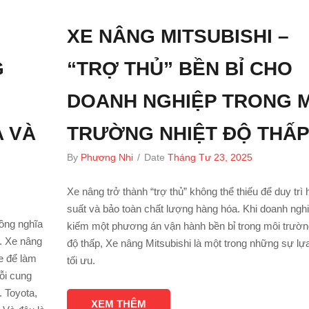
XE NÂNG MITSUBISHI –
G
“TRỢ THỦ” BỀN BỈ CHO
DOANH NGHIỆP TRONG 
A VÀ
TRƯỜNG NHIỆT ĐỘ THẤ
By
Phương Nhi
/
Date
Tháng Tư 23, 2025
Xe nâng trở thành “trợ thủ” không thể thiếu để duy trì 
suất và bảo toàn chất lượng hàng hóa. Khi doanh nghi
ồng nghĩa
kiếm một phương án vận hành bền bỉ trong môi trườn
ư. Xe nâng
độ thấp, Xe nâng Mitsubishi là một trong những sự lự
e để làm
tối ưu.
ỗi cung
 Toyota,
XEM THÊM