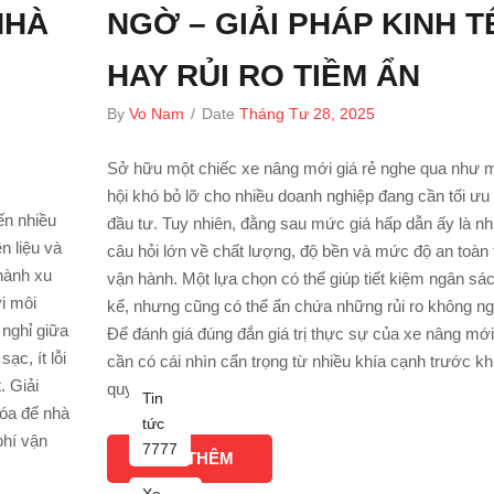
NHÀ
NGỜ – GIẢI PHÁP KINH T
HAY RỦI RO TIỀM ẨN
By
Vo Nam
/
Date
Tháng Tư 28, 2025
Sở hữu một chiếc xe nâng mới giá rẻ nghe qua như 
hội khó bỏ lỡ cho nhiều doanh nghiệp đang cần tối ưu 
ến nhiều
đầu tư. Tuy nhiên, đằng sau mức giá hấp dẫn ấy là n
n liệu và
câu hỏi lớn về chất lượng, độ bền và mức độ an toàn 
thành xu
vận hành. Một lựa chọn có thể giúp tiết kiệm ngân sá
i môi
kể, nhưng cũng có thể ẩn chứa những rủi ro không ng
 nghỉ giữa
Để đánh giá đúng đắn giá trị thực sự của xe nâng mới 
ạc, ít lỗi
cần có cái nhìn cẩn trọng từ nhiều khía cạnh trước khi
. Giải
quyết định.
Tin
hóa để nhà
tức
phí vận
7777
XEM THÊM