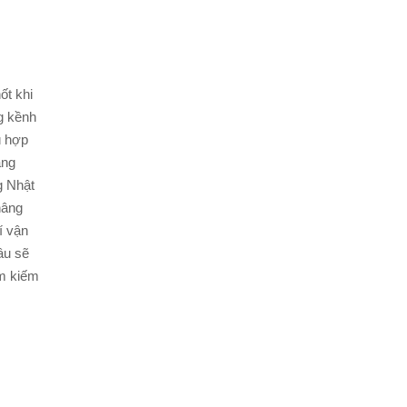
ốt khi
g kềnh
ù hợp
ăng
g Nhật
nâng
í vận
âu sẽ
ìm kiếm