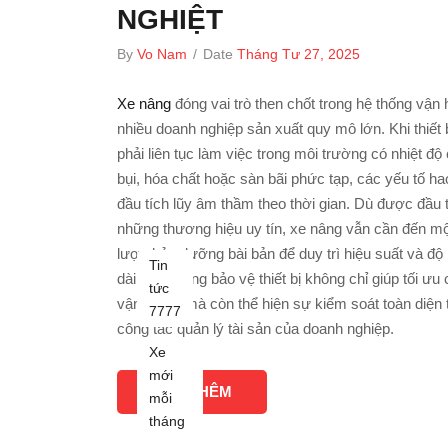
NGHIỆT
By
Vo Nam
/
Date
Tháng Tư 27, 2025
Xe nâng
đóng vai trò then chốt trong hệ thống vận
nhiều doanh nghiệp sản xuất quy mô lớn. Khi thiết 
phải liên tục làm việc trong môi trường có nhiệt độ
bụi, hóa chất hoặc sàn bãi phức tạp, các yếu tố h
đầu tích lũy âm thầm theo thời gian. Dù được đầu 
những thương hiệu uy tín, xe nâng vẫn cần đến mộ
lược bảo dưỡng bài bản để duy trì hiệu suất và độ 
Tin
dài. Chủ động bảo vệ thiết bị không chỉ giúp tối ưu 
tức
vận hành, mà còn thể hiện sự kiểm soát toàn diện 
7777
công tác quản lý tài sản của doanh nghiệp.
Xe
mới
XEM THÊM
mỗi
tháng