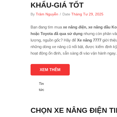
KHẨU-GIÁ TỐT
By
Trâm Nguyễn
/
Date
Tháng Tư 29, 2025
Bạn đang tìm mua
xe nâng điện, xe nâng dầu K
hoặc Toyota đã qua sử dụng
nhưng còn phân vân
lượng, nguồn gốc? Hãy để
Xe nâng 7777
giới thiệ
những dòng xe nâng cũ nổi bật, được kiểm định kỹ
hoạt động ổn định, sẵn sàng đi vào vận hành ngay.
XEM THÊM
Tin
tức
CHỌN XE NÂNG ĐIỆN TI