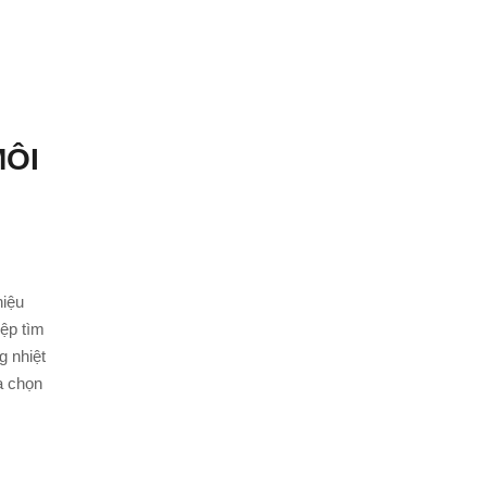
MÔI
P
hiệu
ệp tìm
g nhiệt
a chọn