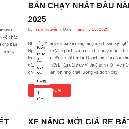
BÁN CHẠY NHẤT ĐẦU N
2025
By
Trâm Nguyễn
/
Date
Tháng Tư 29, 2025
omatsu
 về chất
Nhu cầu thuê và mua xe nâng tăng mạnh sau kỳ nghỉ
u cho bạn
Kiến
Nguyên đán. Các ngành sản xuất như may mặc, chế 
 lưỡng,
thức
logistics tăng công suất trở lại. Doanh nghiệp có xu 
Ắc-
đầu tư vào thiết bị lâu dài thay vì thuê tạm thời. Xe n
quy
chiếm thị phần lớn nhờ chất lượng và độ tin cậy
Xe
nâng
XEM THÊM
Tin
tức
ẾT
XE NÂNG MỚI GIÁ RẺ BẤ