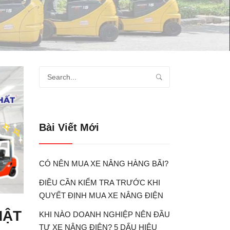
Bài Viết Mới
CÓ NÊN MUA XE NÂNG HÀNG BÃI?
ĐIỀU CẦN KIỂM TRA TRƯỚC KHI
QUYẾT ĐỊNH MUA XE NÂNG ĐIỆN
HẬT
KHI NÀO DOANH NGHIỆP NÊN ĐẦU
TƯ XE NÂNG ĐIỆN? 5 DẤU HIỆU