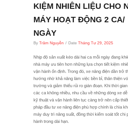
KIỆM NHIÊN LIỆU CHO 
MÁY HOẠT ĐỘNG 2 CA/
NGÀY
By
Trâm Nguyễn
/
Date
Tháng Tư 29, 2025
Nhịp độ sản xuất kéo dài hai ca mỗi ngày đang khi
nhà máy ưu tiên hơn những lựa chọn tiết kiệm nhiê
vận hành ổn định. Trong đó, xe nâng điện dần trở 
hướng nhờ khả năng làm việc bền bỉ, thân thiện vớ
trường và giảm thiểu rủi ro gián đoạn. Khi thời gian
các ca không nhiều, nhu cầu về những dòng xe dễ s
kỹ thuật và vận hành liên tục càng trở nên cấp thiết
pháp đầu tư xe nâng điện phù hợp chính là chìa k
máy duy trì năng suất, đồng thời kiểm soát tốt chi 
hành trong dài hạn.