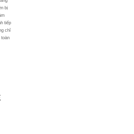
nâng
n bị
 âm
nh tiếp
ng chỉ
 toàn
E