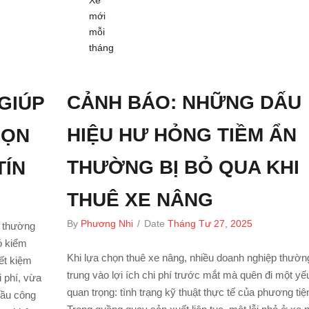
Xe
mới
mỗi
tháng
CẢNH BÁO: NHỮNG DẤU
GIÚP
HIỆU HƯ HỎNG TIỀM ẨN
HỌN
THƯỜNG BỊ BỎ QUA KHI
TÍN
THUÊ XE NÂNG
By
Phương Nhi
/
Date
Tháng Tư 27, 2025
p thường
ó kiểm
Khi lựa chọn thuê xe nâng, nhiều doanh nghiệp thườn
ết kiệm
trung vào lợi ích chi phí trước mắt mà quên đi một yếu
 phí, vừa
quan trọng: tình trạng kỹ thuật thực tế của phương tiệ
cầu công