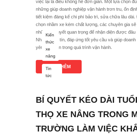
việc lại là điều không hề đơn giản. Một lựa chọn đ
những giúp doanh nghiệp vận hành trơn tru, ổn đị
tiết kiệm đáng kể chi phí bảo trì, sửa chữa lâu dài.
chọn nhầm xe kém chất lượng, các chuyên gia s
những bí quyết quan trọng để nhận diện được đâu 
Kiến
Nhật bãi uy tín, đáp ứng tốt yêu cầu và giúp doanh
thức
yên tâm hơn trong quá trình vận hành.
xe
nâng
XEM THÊM
Tin
tức
BÍ QUYẾT KÉO DÀI TUỔ
THỌ XE NÂNG TRONG M
TRƯỜNG LÀM VIỆC KH