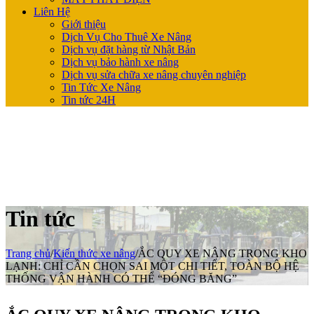
Liên Hệ
Giới thiệu
Dịch Vụ Cho Thuê Xe Nâng
Dịch vụ đặt hàng từ Nhật Bản
Dịch vụ bảo hành xe nâng
Dịch vụ sửa chữa xe nâng chuyên nghiệp
Tin Tức Xe Nâng
Tin tức 24H
Tin tức
Trang chủ
/
Kiến thức xe nâng
/
ẮC QUY XE NÂNG TRONG KHO
LẠNH: CHỈ CẦN CHỌN SAI MỘT CHI TIẾT, TOÀN BỘ HỆ
THỐNG VẬN HÀNH CÓ THỂ “ĐÓNG BĂNG”