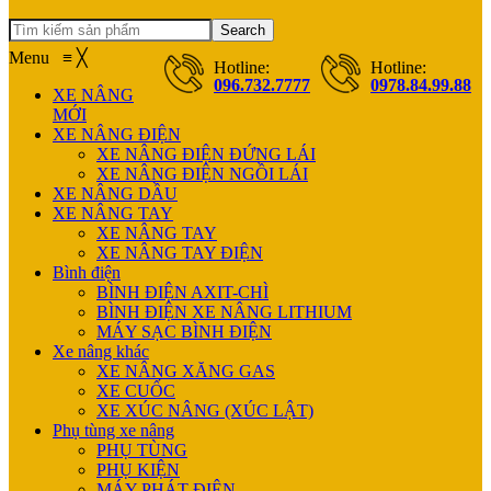
Search
Menu
≡
╳
Hotline:
Hotline:
096.732.7777
0978.84.99.88
XE NÂNG
MỚI
XE NÂNG ĐIỆN
XE NÂNG ĐIỆN ĐỨNG LÁI
XE NÂNG ĐIỆN NGỒI LÁI
XE NÂNG DẦU
XE NÂNG TAY
XE NÂNG TAY
XE NÂNG TAY ĐIỆN
Bình điện
BÌNH ĐIỆN AXIT-CHÌ
BÌNH ĐIỆN XE NÂNG LITHIUM
MÁY SẠC BÌNH ĐIỆN
Xe nâng khác
XE NÂNG XĂNG GAS
XE CUỐC
XE XÚC NÂNG (XÚC LẬT)
Phụ tùng xe nâng
PHỤ TÙNG
PHỤ KIỆN
MÁY PHÁT ĐIỆN