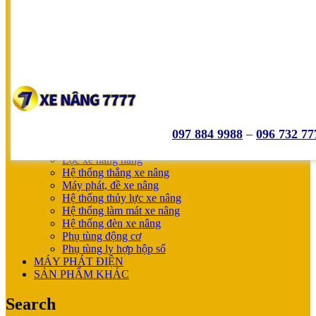
SUMITOMO
NICHIYU
SHINKO
UNICARRIERS
SẢN PHẨM ƯU ĐÃI
XE NÂNG HOÀN THIỆN CHO KHÁCH
MÁY SẠC BÌNH ĐIỆN
XE NÂNG TAY
XE NÂNG TAY
XE NÂNG TAY ĐIỆN
097 884 9988
–
096 732 77
XE NÂNG MỚI
PHỤ TÙNG
Lọc xe nâng hàng
Hệ thống thắng xe nâng
Máy phát, đề xe nâng
Hệ thống thủy lực xe nâng
Hệ thống làm mát xe nâng
Hệ thống đèn xe nâng
Phụ tùng động cơ
Phụ tùng ly hợp hộp số
MÁY PHÁT ĐIỆN
SẢN PHẨM KHÁC
Search