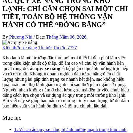
ẮC QUY XE NÂNG TRONG KHO
LẠNH: CHỈ CẦN CHỌN SAI MỘT CHI
TIẾT, TOÀN BỘ HỆ THỐNG VẬN
HÀNH CÓ THỂ “ĐÓNG BĂNG”
By
Phương Nhi
/
Date
Tháng Năm 06, 2026
Kiến thức xe nâng
Tin tức
Tin tức 7777
Kho lạnh là môi trường đặc thù, nơi mọi thiết bị đều phải làm việc
trong điều kiện nhiệt độ thấp, độ ẩm cao và chu kỳ vận hành liên
tục. Trong đó,
ắc quy xe nâng
là bộ phận chịu ảnh hưởng trực tiếp
và rõ rệt nhất. Không ít doanh nghiệp đầu tư xe nâng điện chất
lượng nhưng lại gặp tình trạng xe nhanh hết điện, sạc không hiệu
quả hoặc tuổi thọ bình giảm mạnh chỉ sau thời gian ngắn sử dụng.
Nguyên nhân không nằm ở chất lượng xe mà đến từ việc chưa hiểu
đúng cách lựa chọn và sử dụng ắc quy trong môi trường kho lạnh.
Bài viết này sẽ giúp bạn nắm rõ những lưu ý quan trọng, từ đó đảm
bảo hiệu suất vận hành ổn định và tối ưu chi phí lâu dài.
Mục lục
1. Vì sao ắc quy xe nâng bị ảnh hưởng mạnh trong kho lạnh