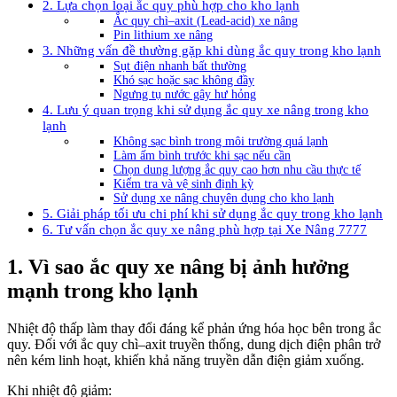
2. Lựa chọn loại ắc quy phù hợp cho kho lạnh
Ắc quy chì–axit (Lead-acid) xe nâng
Pin lithium xe nâng
3. Những vấn đề thường gặp khi dùng ắc quy trong kho lạnh
Sụt điện nhanh bất thường
Khó sạc hoặc sạc không đầy
Ngưng tụ nước gây hư hỏng
4. Lưu ý quan trọng khi sử dụng ắc quy xe nâng trong kho
lạnh
Không sạc bình trong môi trường quá lạnh
Làm ấm bình trước khi sạc nếu cần
Chọn dung lượng ắc quy cao hơn nhu cầu thực tế
Kiểm tra và vệ sinh định kỳ
Sử dụng xe nâng chuyên dụng cho kho lạnh
5. Giải pháp tối ưu chi phí khi sử dụng ắc quy trong kho lạnh
6. Tư vấn chọn ắc quy xe nâng phù hợp tại Xe Nâng 7777
1. Vì sao ắc quy xe nâng bị ảnh hưởng
mạnh trong kho lạnh
Nhiệt độ thấp làm thay đổi đáng kể phản ứng hóa học bên trong ắc
quy. Đối với ắc quy chì–axit truyền thống, dung dịch điện phân trở
nên kém linh hoạt, khiến khả năng truyền dẫn điện giảm xuống.
Khi nhiệt độ giảm: