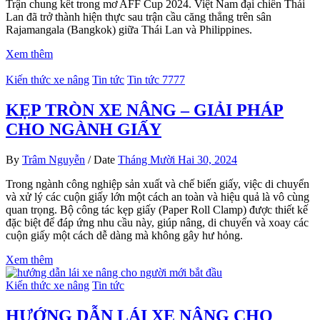
Trận chung kết trong mơ AFF Cup 2024. Việt Nam đại chiến Thái
Lan đã trở thành hiện thực sau trận cầu căng thẳng trên sân
Rajamangala (Bangkok) giữa Thái Lan và Philippines.
Xem thêm
Kiến thức xe nâng
Tin tức
Tin tức 7777
KẸP TRÒN XE NÂNG – GIẢI PHÁP
CHO NGÀNH GIẤY
By
Trâm Nguyễn
/
Date
Tháng Mười Hai 30, 2024
Trong ngành công nghiệp sản xuất và chế biến giấy, việc di chuyển
và xử lý các cuộn giấy lớn một cách an toàn và hiệu quả là vô cùng
quan trọng. Bộ công tác kẹp giấy (Paper Roll Clamp) được thiết kế
đặc biệt để đáp ứng nhu cầu này, giúp nâng, di chuyển và xoay các
cuộn giấy một cách dễ dàng mà không gây hư hỏng.
Xem thêm
Kiến thức xe nâng
Tin tức
HƯỚNG DẪN LÁI XE NÂNG CHO