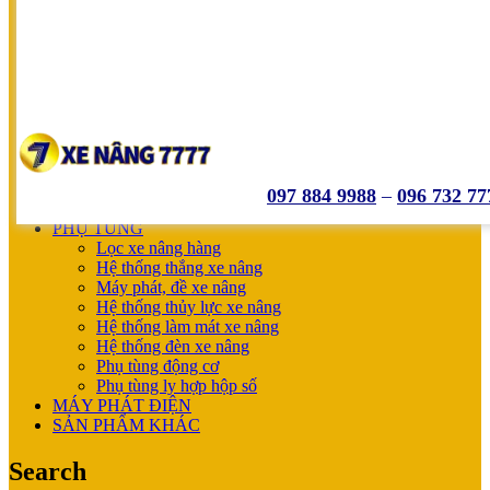
SUMITOMO
NICHIYU
SHINKO
UNICARRIERS
SẢN PHẨM ƯU ĐÃI
XE NÂNG HOÀN THIỆN CHO KHÁCH
MÁY SẠC BÌNH ĐIỆN
XE NÂNG TAY
XE NÂNG TAY
XE NÂNG TAY ĐIỆN
097 884 9988
–
096 732 77
XE NÂNG MỚI
PHỤ TÙNG
Lọc xe nâng hàng
Hệ thống thắng xe nâng
Máy phát, đề xe nâng
Hệ thống thủy lực xe nâng
Hệ thống làm mát xe nâng
Hệ thống đèn xe nâng
Phụ tùng động cơ
Phụ tùng ly hợp hộp số
MÁY PHÁT ĐIỆN
SẢN PHẨM KHÁC
Search