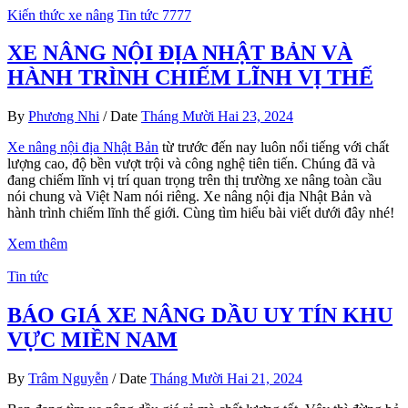
Kiến thức xe nâng
Tin tức 7777
XE NÂNG NỘI ĐỊA NHẬT BẢN VÀ
HÀNH TRÌNH CHIẾM LĨNH VỊ THẾ
By
Phương Nhi
/
Date
Tháng Mười Hai 23, 2024
Xe nâng nội địa Nhật Bản
từ trước đến nay luôn nổi tiếng với chất
lượng cao, độ bền vượt trội và công nghệ tiên tiến. Chúng đã và
đang chiếm lĩnh vị trí quan trọng trên thị trường xe nâng toàn cầu
nói chung và Việt Nam nói riêng. Xe nâng nội địa Nhật Bản và
hành trình chiếm lĩnh thế giới. Cùng tìm hiểu bài viết dưới đây nhé!
Xem thêm
Tin tức
BÁO GIÁ XE NÂNG DẦU UY TÍN KHU
VỰC MIỀN NAM
By
Trâm Nguyễn
/
Date
Tháng Mười Hai 21, 2024