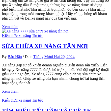
Bạn đang tìm xe nâng dầu giá rẻ mà chất lượng tốt. Vậy thì đừng bỏ
qua Xe nâng dầu là một trong những loại xe nâng được sử dụng
phổ biến nhất nhờ khả năng tải trọng lớn, độ bền cao và khả năng
hoạt động trong môi trường khác nghiệt. Hãy cùng chúng tôi khám
phá chi tiết về loại xe nâng này qua bài viết sau.
Xem thêm
Kiến thức xe nâng
Tin tức
SỬA CHỮA XE NÂNG TẬN NƠI
By
Bảo Hân
/
Date
Tháng Mười Hai 20, 2024
Xe nâng gặp sự cố khiến doanh nghiệp bị gián đoạn sản xuất? Liên
hệ ngay Xe nâng 7777 để được hỗ trợ kịp thời. Với đội ngũ kỹ thuật
giàu kinh nghiệm, Xe nâng 7777 cung cấp dịch vụ sửa chữa xe
nâng tận nơi. Giúp xe nâng của bạn nhanh chóng trở lại trạng thái
hoạt động tốt nhất.
Xem thêm
Kiến thức xe nâng
Tin tức
TÌM HIỂU TẤT TẦN TẬT VỀ XE