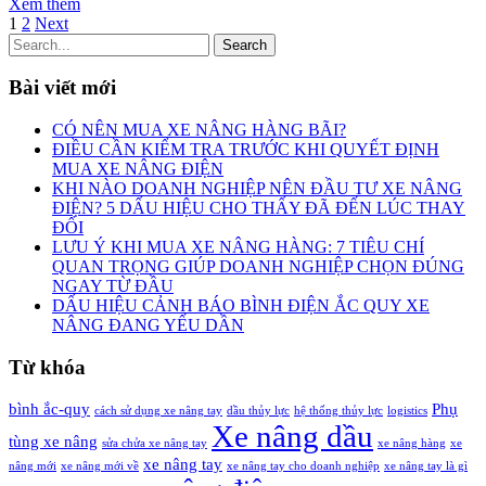
Xem thêm
1
2
Next
Search
Bài viết mới
CÓ NÊN MUA XE NÂNG HÀNG BÃI?
ĐIỀU CẦN KIỂM TRA TRƯỚC KHI QUYẾT ĐỊNH
MUA XE NÂNG ĐIỆN
KHI NÀO DOANH NGHIỆP NÊN ĐẦU TƯ XE NÂNG
ĐIỆN? 5 DẤU HIỆU CHO THẤY ĐÃ ĐẾN LÚC THAY
ĐỔI
LƯU Ý KHI MUA XE NÂNG HÀNG: 7 TIÊU CHÍ
QUAN TRỌNG GIÚP DOANH NGHIỆP CHỌN ĐÚNG
NGAY TỪ ĐẦU
DẤU HIỆU CẢNH BÁO BÌNH ĐIỆN ẮC QUY XE
NÂNG ĐANG YẾU DẦN
Từ khóa
bình ắc-quy
Phụ
cách sử dụng xe nâng tay
dầu thủy lực
hệ thống thủy lực
logistics
Xe nâng dầu
tùng xe nâng
sửa chửa xe nâng tay
xe nâng hàng
xe
xe nâng tay
nâng mới
xe nâng mới về
xe nâng tay cho doanh nghiệp
xe nâng tay là gì