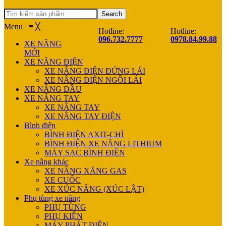
Search
Menu
≡
╳
Hotline:
Hotline:
096.732.7777
0978.84.99.88
XE NÂNG
MỚI
XE NÂNG ĐIỆN
XE NÂNG ĐIỆN ĐỨNG LÁI
XE NÂNG ĐIỆN NGỒI LÁI
XE NÂNG DẦU
XE NÂNG TAY
XE NÂNG TAY
XE NÂNG TAY ĐIỆN
Bình điện
BÌNH ĐIỆN AXIT-CHÌ
BÌNH ĐIỆN XE NÂNG LITHIUM
MÁY SẠC BÌNH ĐIỆN
Xe nâng khác
XE NÂNG XĂNG GAS
XE CUỐC
XE XÚC NÂNG (XÚC LẬT)
Phụ tùng xe nâng
PHỤ TÙNG
PHỤ KIỆN
MÁY PHÁT ĐIỆN