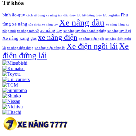
Từ khóa
bình ắc-quy
Phụ
cách sử dụng xe nâng tay
dầu thủy lực
hệ thống thủy lực
logistics
Xe nâng dầu
tùng xe nâng
sửa chửa xe nâng tay
xe nâng hàng
xe
xe nâng tay
nâng mới
xe nâng mới về
xe nâng tay cho doanh nghiệp
xe nâng tay là gì
xe nâng điện
Xe nâng xăng gas
xe nâng điện ngồi
xe nâng điện ngồi
Xe
Xe điện ngồi lái
lái
xe nâng điện đứng
xe nâng điện đứng lái
điện đứng lái