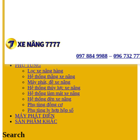
SUMITOMO
NICHIYU
SHINKO
UNICARRIERS
SẢN PHẨM ƯU ĐÃI
XE NÂNG HOÀN THIỆN CHO KHÁCH
MÁY SẠC BÌNH ĐIỆN
XE NÂNG TAY
XE NÂNG TAY
XE NÂNG TAY ĐIỆN
097 884 9988
–
096 732 77
XE NÂNG MỚI
PHỤ TÙNG
Lọc xe nâng hàng
Hệ thống thắng xe nâng
Máy phát, đề xe nâng
Hệ thống thủy lực xe nâng
Hệ thống làm mát xe nâng
Hệ thống đèn xe nâng
Phụ tùng động cơ
Phụ tùng ly hợp hộp số
MÁY PHÁT ĐIỆN
SẢN PHẨM KHÁC
Search