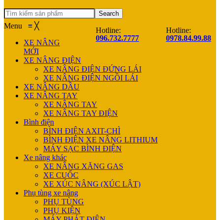
Search
Menu
≡
╳
Hotline:
Hotline:
096.732.7777
0978.84.99.88
XE NÂNG
MỚI
XE NÂNG ĐIỆN
XE NÂNG ĐIỆN ĐỨNG LÁI
XE NÂNG ĐIỆN NGỒI LÁI
XE NÂNG DẦU
XE NÂNG TAY
XE NÂNG TAY
XE NÂNG TAY ĐIỆN
Bình điện
BÌNH ĐIỆN AXIT-CHÌ
BÌNH ĐIỆN XE NÂNG LITHIUM
MÁY SẠC BÌNH ĐIỆN
Xe nâng khác
XE NÂNG XĂNG GAS
XE CUỐC
XE XÚC NÂNG (XÚC LẬT)
Phụ tùng xe nâng
PHỤ TÙNG
PHỤ KIỆN
MÁY PHÁT ĐIỆN