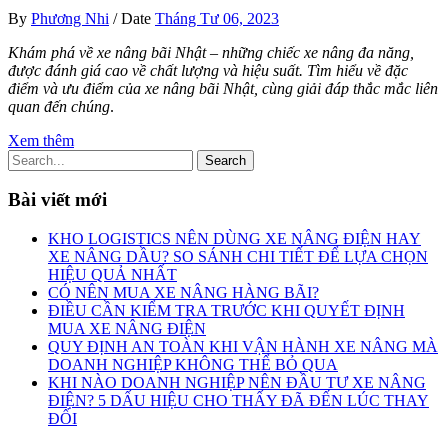
By
Phương Nhi
/
Date
Tháng Tư 06, 2023
Khám phá về xe nâng bãi Nhật – những chiếc xe nâng đa năng,
được đánh giá cao về chất lượng và hiệu suất. Tìm hiểu về đặc
điểm và ưu điểm của xe nâng bãi Nhật, cùng giải đáp thắc mắc liên
quan đến chúng
.
Xem thêm
Search
Bài viết mới
KHO LOGISTICS NÊN DÙNG XE NÂNG ĐIỆN HAY
XE NÂNG DẦU? SO SÁNH CHI TIẾT ĐỂ LỰA CHỌN
HIỆU QUẢ NHẤT
CÓ NÊN MUA XE NÂNG HÀNG BÃI?
ĐIỀU CẦN KIỂM TRA TRƯỚC KHI QUYẾT ĐỊNH
MUA XE NÂNG ĐIỆN
QUY ĐỊNH AN TOÀN KHI VẬN HÀNH XE NÂNG MÀ
DOANH NGHIỆP KHÔNG THỂ BỎ QUA
KHI NÀO DOANH NGHIỆP NÊN ĐẦU TƯ XE NÂNG
ĐIỆN? 5 DẤU HIỆU CHO THẤY ĐÃ ĐẾN LÚC THAY
ĐỔI