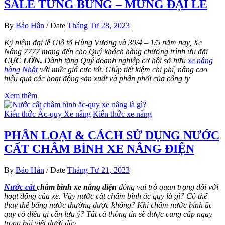
SALE TƯNG BỪNG – MỪNG ĐẠI LỄ
By
Bảo Hân
/
Date
Tháng Tư 28, 2023
Kỷ niệm đại lễ Giỗ tổ Hùng Vương và 30/4 – 1/5 năm nay, Xe
Nâng 7777 mang đến cho Quý khách hàng chương trình ưu đãi
CỰC LỚN.
Dành tặng Quý doanh nghiệp cơ hội sở hữu
xe nâng
hàng Nhật
với mức giá cực tốt. Giúp tiết kiệm chi phí, nâng cao
hiệu quả các hoạt động sản xuất và phân phối của công ty
Xem thêm
Kiến thức Ắc-quy Xe nâng
Kiến thức xe nâng
PHÂN LOẠI & CÁCH SỬ DỤNG NƯỚC
CẤT CHÂM BÌNH XE NÂNG ĐIỆN
By
Bảo Hân
/
Date
Tháng Tư 21, 2023
Nước cất
châm bình xe nâng điện
đóng vai trò quan trọng đối với
hoạt động của xe. Vậy nước cất châm bình ắc quy là gì? Có thể
thay thế bằng nước thường được không? Khi châm nước bình ắc
quy có điều gì cần lưu ý? Tất cả thông tin sẽ được cung cấp ngay
trong bài viết dưới đây.