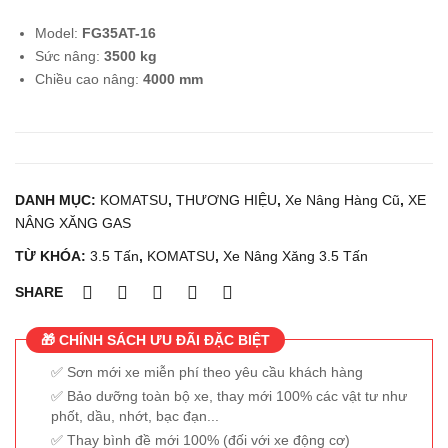
1.5
g
Model:
FG35AT-16
tấn
dầu
Sức nâng:
3500 kg
KO
2.5
Chiều cao nâng:
4000 mm
MA
Tấn
TS
TO
U
YO
FD1
TA
DANH MỤC:
KOMATSU
,
THƯƠNG HIỆU
,
Xe Nâng Hàng Cũ
,
XE
5T-
02-
NÂNG XĂNG GAS
16
7FD
TỪ KHÓA:
3.5 Tấn
,
KOMATSU
,
Xe Nâng Xăng 3.5 Tấn
25
SHARE
🎁 CHÍNH SÁCH ƯU ĐÃI ĐẶC BIỆT
Sơn mới xe miễn phí theo yêu cầu khách hàng
Bảo dưỡng toàn bộ xe, thay mới 100% các vật tư như
phốt, dầu, nhớt, bạc đạn...
Thay bình đề mới 100% (đối với xe động cơ)