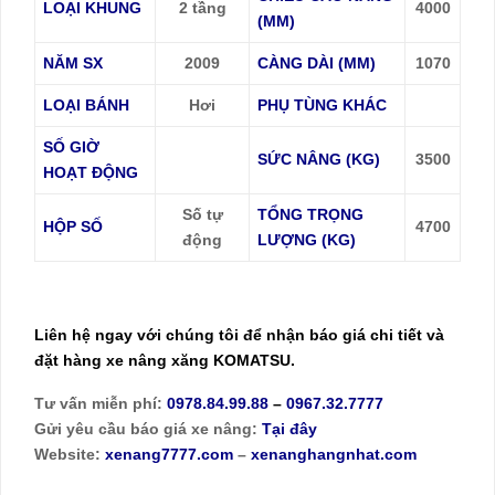
LOẠI KHUNG
2 tầng
4000
(MM)
NĂM SX
2009
CÀNG DÀI (MM)
1070
LOẠI BÁNH
Hơi
PHỤ TÙNG KHÁC
SỐ GIỜ
SỨC NÂNG (KG)
3500
HOẠT ĐỘNG
Số tự
TỔNG TRỌNG
HỘP SỐ
4700
động
LƯỢNG (KG)
Liên hệ ngay với chúng tôi để nhận báo giá chi tiết và
đặt hàng xe nâng xăng KOMATSU.
Tư vấn miễn phí:
0978.84.99.88
–
0967.32.7777
Gửi yêu cầu báo giá xe nâng:
Tại đây
Website:
xenang7777.com
–
xenanghangnhat.com