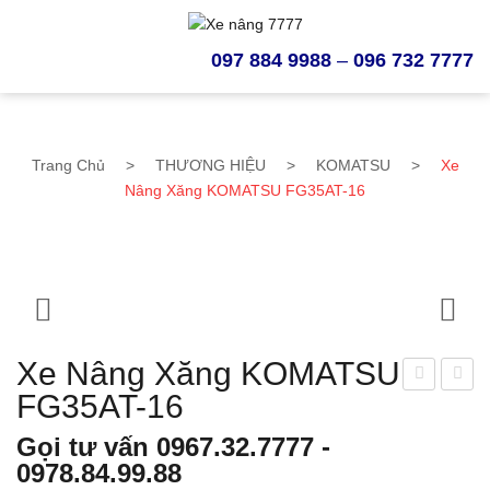
097 884 9988
–
096 732 7777
Trang Chủ
>
THƯƠNG HIỆU
>
KOMATSU
>
Xe
Nâng Xăng KOMATSU FG35AT-16
Xe Nâng Xăng KOMATSU
FG35AT-16
e
Đã
nân
bán]
Gọi tư vấn
0967.32.7777
-
g
Xe
0978.84.99.88
dầu
nân