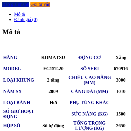
Báo giá nhanh
Gọi tư vấn
Mô tả
Đánh giá (0)
Mô tả
HÃNG
KOMATSU
ĐỘNG CƠ
Xăng
MODEL
FG15T-20
SỐ SERI
670916
CHIỀU CAO NÂNG
LOẠI KHUNG
2 tầng
3000
(MM)
NĂM SX
2009
CÀNG DÀI (MM)
1010
LOẠI BÁNH
Hơi
PHỤ TÙNG KHÁC
SỐ GIỜ HOẠT
SỨC NÂNG (KG)
1500
ĐỘNG
TỔNG TRỌNG
HỘP SỐ
Số tự động
2650
LƯỢNG (KG)