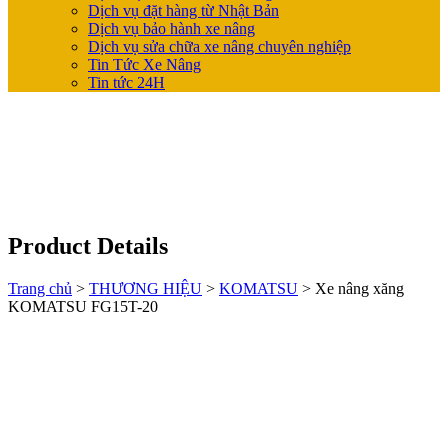
Dịch vụ đặt hàng từ Nhật Bản
Dịch vụ bảo hành xe nâng
Dịch vụ sửa chữa xe nâng chuyên nghiệp
Tin Tức Xe Nâng
Tin tức 24H
Product Details
Trang chủ
>
THƯƠNG HIỆU
>
KOMATSU
>
Xe nâng xăng
KOMATSU FG15T-20