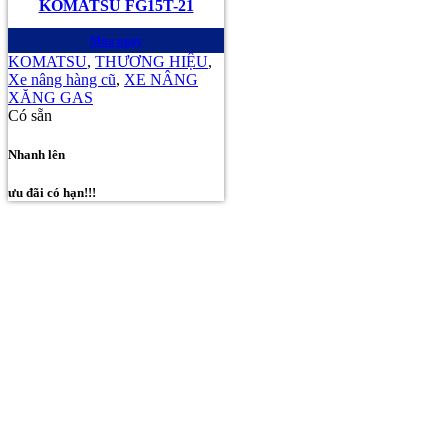
KOMATSU FG15T-21
Mua ngay
KOMATSU
,
THƯƠNG HIỆU
,
Xe nâng hàng cũ
,
XE NÂNG
XĂNG GAS
Có sẵn
Nhanh lên
ưu đãi có hạn!!!