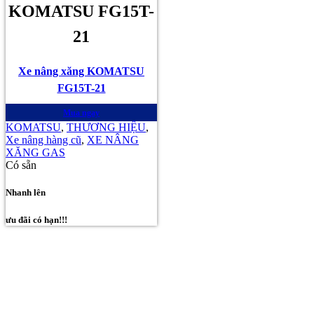
KOMATSU FG15T-
21
Xe nâng xăng KOMATSU
FG15T-21
Mua ngay
KOMATSU
,
THƯƠNG HIỆU
,
Xe nâng hàng cũ
,
XE NÂNG
XĂNG GAS
Có sẵn
Nhanh lên
ưu đãi có hạn!!!