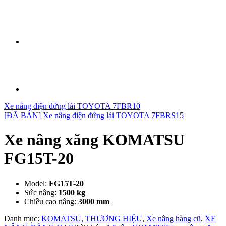
Xe nâng điện đứng lái TOYOTA 7FBR10
[ĐÃ BÁN] Xe nâng điện đứng lái TOYOTA 7FBRS15
Xe nâng xăng KOMATSU
FG15T-20
Model:
FG15T-20
Sức nâng:
1500 kg
Chiều cao nâng:
3000 mm
Danh mục:
KOMATSU
,
THƯƠNG HIỆU
,
Xe nâng hàng cũ
,
XE