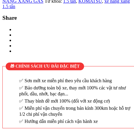
NÂNG XĂNG GAS
Từ khóa:
1.5 tấn
,
KOMATSU
,
xe nâng xăng
1.5 tấn
Share
🎁 CHÍNH SÁCH ƯU ĐÃI ĐẶC BIỆT
Sơn mới xe miễn phí theo yêu cầu khách hàng
Bảo dưỡng toàn bộ xe, thay mới 100% các vật tư như
phốt, dầu, nhớt, bạc đạn...
Thay bình đề mới 100% (đối với xe động cơ)
Miễn phí vận chuyển trong bán kính 300km hoặc hỗ trợ
1/2 chi phí vận chuyển
Hướng dẫn miễn phí cách vận hành xe