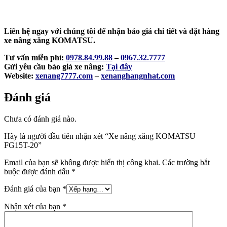
Liên hệ ngay với chúng tôi để nhận báo giá chi tiết và đặt hàng
xe nâng xăng KOMATSU.
Tư vấn miễn phí:
0978.84.99.88
–
0967.32.7777
Gửi yêu cầu báo giá xe nâng:
Tại đây
Website:
xenang7777.com
–
xenanghangnhat.com
Đánh giá
Chưa có đánh giá nào.
Hãy là người đầu tiên nhận xét “Xe nâng xăng KOMATSU
FG15T-20
”
Email của bạn sẽ không được hiển thị công khai.
Các trường bắt
buộc được đánh dấu
*
Đánh giá của bạn
*
Nhận xét của bạn
*