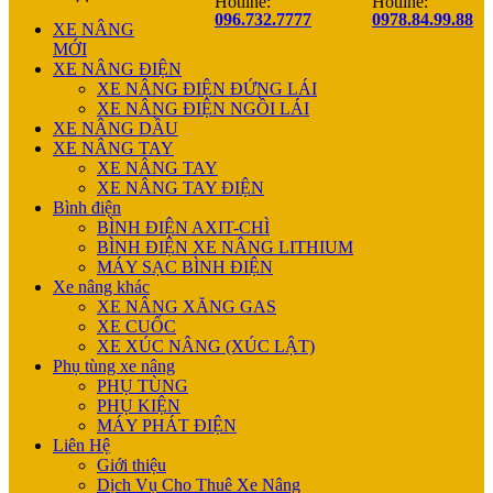
Hotline:
Hotline:
096.732.7777
0978.84.99.88
XE NÂNG
MỚI
XE NÂNG ĐIỆN
XE NÂNG ĐIỆN ĐỨNG LÁI
XE NÂNG ĐIỆN NGỒI LÁI
XE NÂNG DẦU
XE NÂNG TAY
XE NÂNG TAY
XE NÂNG TAY ĐIỆN
Bình điện
BÌNH ĐIỆN AXIT-CHÌ
BÌNH ĐIỆN XE NÂNG LITHIUM
MÁY SẠC BÌNH ĐIỆN
Xe nâng khác
XE NÂNG XĂNG GAS
XE CUỐC
XE XÚC NÂNG (XÚC LẬT)
Phụ tùng xe nâng
PHỤ TÙNG
PHỤ KIỆN
MÁY PHÁT ĐIỆN
Liên Hệ
Giới thiệu
Dịch Vụ Cho Thuê Xe Nâng