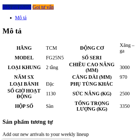
Báo giá nhanh
Gọi tư vấn
Mô tả
Mô tả
Xăng –
HÃNG
TCM
ĐỘNG CƠ
ga
MODEL
FG25N5
SỐ SERI
CHIỀU CAO NÂNG
LOẠI KHUNG
2 tầng
3000
(MM)
NĂM SX
CÀNG DÀI (MM)
970
LOẠI BÁNH
Đặc
PHỤ TÙNG KHÁC
SỐ GIỜ HOẠT
1130
SỨC NÂNG (KG)
2500
ĐỘNG
TỔNG TRỌNG
HỘP SỐ
Sàn
3350
LƯỢNG (KG)
Sản phẩm tương tự
Add our new arrivals to your weekly lineup