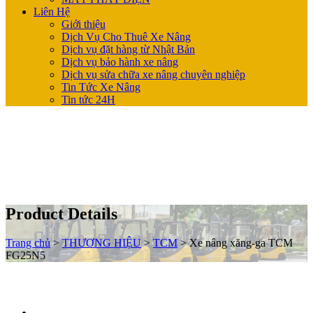
Liên Hệ
Giới thiệu
Dịch Vụ Cho Thuê Xe Nâng
Dịch vụ đặt hàng từ Nhật Bản
Dịch vụ bảo hành xe nâng
Dịch vụ sửa chữa xe nâng chuyên nghiệp
Tin Tức Xe Nâng
Tin tức 24H
Product Details
Trang chủ
>
THƯƠNG HIỆU
>
TCM
>
Xe nâng xăng-ga TCM
FG25N5