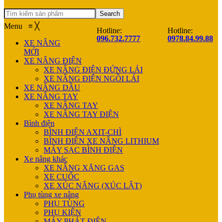
Search
Menu
≡
╳
Hotline:
Hotline:
096.732.7777
0978.84.99.88
XE NÂNG
MỚI
XE NÂNG ĐIỆN
XE NÂNG ĐIỆN ĐỨNG LÁI
XE NÂNG ĐIỆN NGỒI LÁI
XE NÂNG DẦU
XE NÂNG TAY
XE NÂNG TAY
XE NÂNG TAY ĐIỆN
Bình điện
BÌNH ĐIỆN AXIT-CHÌ
BÌNH ĐIỆN XE NÂNG LITHIUM
MÁY SẠC BÌNH ĐIỆN
Xe nâng khác
XE NÂNG XĂNG GAS
XE CUỐC
XE XÚC NÂNG (XÚC LẬT)
Phụ tùng xe nâng
PHỤ TÙNG
PHỤ KIỆN
MÁY PHÁT ĐIỆN