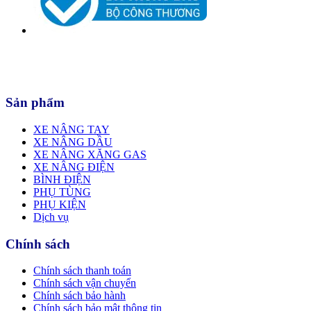
Sản phẩm
XE NÂNG TAY
XE NÂNG DẦU
XE NÂNG XĂNG GAS
XE NÂNG ĐIỆN
BÌNH ĐIỆN
PHỤ TÙNG
PHỤ KIỆN
Dịch vụ
Chính sách
Chính sách thanh toán
Chính sách vận chuyển
Chính sách bảo hành
Chính sách bảo mật thông tin