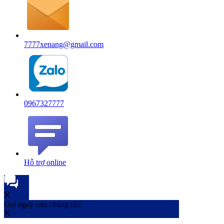
7777xenang@gmail.com
0967327777
Hỗ trợ online
Gọi ngay cho chúng tôi!