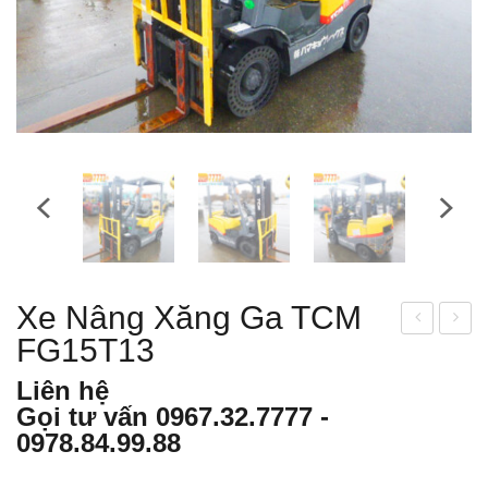
Xe Nâng Xăng Ga TCM
FG15T13
e
e
nân
nân
Liên hệ
g
g
Gọi tư vấn
0967.32.7777
-
xăn
xăn
0978.84.99.88
g ga
g ga
TO
KO