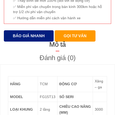
Thay bình đề mới 100% (đối với xe động cơ)
Miễn phí vận chuyển trong bán kính 300km hoặc hỗ
trợ 1/2 chi phí vận chuyển
Hướng dẫn miễn phí cách vận hành xe
BÁO GIÁ NHANH
GỌI TƯ VẤN
Mô tả
Đánh giá (0)
Xăng
HÃNG
TCM
ĐỘNG CƠ
– ga
MODEL
FG15T13
SỐ SERI
CHIỀU CAO NÂNG
LOẠI KHUNG
2 tầng
3000
(MM)