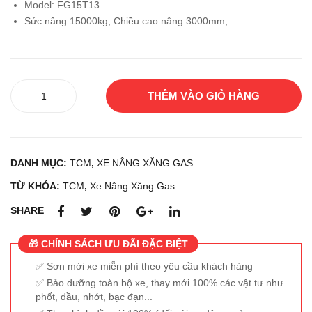
Model: FG15T13
YO
MA
Sức nâng 15000kg, Chiều cao nâng 3000mm,
TA
TS
7F
U
G25
FG
Xe
18L
THÊM VÀO GIỎ HÀNG
nâng
C-
xăng
20
ga
TCM
DANH MỤC:
TCM
,
XE NÂNG XĂNG GAS
FG15T13
số
TỪ KHÓA:
TCM
,
Xe Nâng Xăng Gas
lượng
SHARE
🎁 CHÍNH SÁCH ƯU ĐÃI ĐẶC BIỆT
Sơn mới xe miễn phí theo yêu cầu khách hàng
Bảo dưỡng toàn bộ xe, thay mới 100% các vật tư như
phốt, dầu, nhớt, bạc đạn...