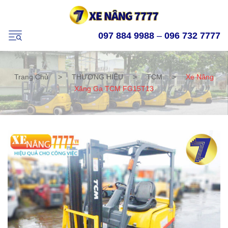
097 884 9988
–
096 732 7777
Trang Chủ
>
THƯƠNG HIỆU
>
TCM
>
Xe Nâng
Xăng Ga TCM FG15T13