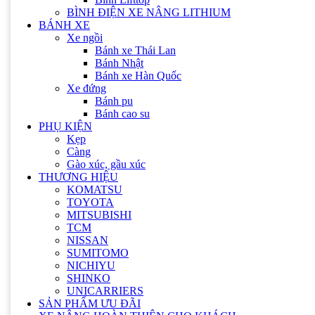
Bình Quipp
BÌNH ĐIỆN XE NÂNG LITHIUM
Bình Hitachi
BÁNH XE
Bình FAAM
Xe ngồi
Bình Rocket
Bánh xe Thái Lan
Bình Lifttop
Bánh Nhật
BÌNH ĐIỆN XE NÂNG LITHIUM
Bánh xe Hàn Quốc
BÁNH XE
Xe đứng
Xe ngồi
Bánh pu
Bánh xe Thái Lan
Bánh cao su
Bánh Nhật
PHỤ KIỆN
Bánh xe Hàn Quốc
Kẹp
Xe đứng
Càng
Bánh pu
Gào xúc, gầu xúc
Bánh cao su
THƯƠNG HIỆU
PHỤ KIỆN
KOMATSU
Kẹp
TOYOTA
Càng
MITSUBISHI
Gào xúc, gầu xúc
TCM
THƯƠNG HIỆU
NISSAN
KOMATSU
SUMITOMO
TOYOTA
NICHIYU
MITSUBISHI
SHINKO
TCM
UNICARRIERS
NISSAN
SẢN PHẨM ƯU ĐÃI
SUMITOMO