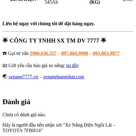
545Ah
(KG)
Liên hệ ngay với chúng tôi để đặt hàng ngay.
🌟
CÔNG TY TNHH SX TM DV 7777
🌟
☎️ Gọi tư vấn
1900.636.557
–
097.884.9988
–
093.863.9877
📧
Gửi yêu cầu báo giá xe nâng:
tại đây
🌏
xenang7777.vn
–
xenanghangnhat.com
Đánh giá
Chưa có đánh giá nào.
Hãy là người đầu tiên nhận xét “Xe Nâng Điện Ngồi Lái –
TOYOTA 7FBH14
”