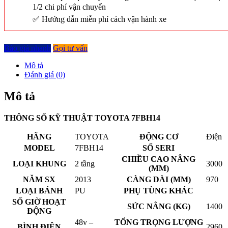
1/2 chi phí vận chuyển
Hướng dẫn miễn phí cách vận hành xe
Báo giá nhanh
Gọi tư vấn
Mô tả
Đánh giá (0)
Mô tả
THÔNG SỐ KỸ THUẬT TOYOTA 7FBH14
HÃNG
TOYOTA
ĐỘNG CƠ
Điện
MODEL
7FBH14
SỐ SERI
CHIỀU CAO NÂNG
LOẠI KHUNG
2 tầng
3000
(MM)
NĂM SX
2013
CÀNG DÀI (MM)
970
LOẠI BÁNH
PU
PHỤ TÙNG KHÁC
SỐ GIỜ HOẠT
SỨC NÂNG (KG)
1400
ĐỘNG
48v –
TỔNG TRỌNG LƯỢNG
BÌNH ĐIỆN
2960