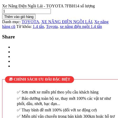
Xe Nâng Điện Ngồi Lái - TOYOTA 7FBH14 số lượng
Thêm vào giỏ hàng
Danh mục:
TOYOTA
,
XE NÂNG ĐIỆN NGỒI LÁI
,
Xe nâng
hàng cũ
Từ khóa:
1.4 tấn
,
Toyota
,
xe nâng điện ngồi 1.4 tấn
Share
🎁 CHÍNH SÁCH ƯU ĐÃI ĐẶC BIỆT
Sơn mới xe miễn phí theo yêu cầu khách hàng
Bảo dưỡng toàn bộ xe, thay mới 100% các vật tư như
phốt, dầu, nhớt, bạc đạn...
Thay bình đề mới 100% (đối với xe động cơ)
Miễn phí vận chuyển trong bán kính 300km hoặc hỗ trợ