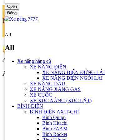
Open
Chào mừng bạn đến Xe Nâng 7777!
Đóng
Ngôn ngữ
Tiếng anh
All
All
All
Xe nâng hàng cũ
XE NÂNG ĐIỆN
All
XE NÂNG ĐIỆN ĐỨNG LÁI
XE NÂNG ĐIỆN NGỒI LÁI
XE NÂNG DẦU
Xe nâng hàng cũ
XE NÂNG XĂNG GAS
XE NÂNG ĐIỆN
XE CUỐC
XE NÂNG ĐIỆN ĐỨNG LÁI
XE XÚC NÂNG (XÚC LẬT)
XE NÂNG ĐIỆN NGỒI LÁI
BÌNH ĐIỆN
XE NÂNG DẦU
BÌNH ĐIỆN AXIT-CHÌ
XE NÂNG XĂNG GAS
Bình Quipp
XE CUỐC
Bình Hitachi
XE XÚC NÂNG (XÚC LẬT)
Bình FAAM
BÌNH ĐIỆN
Bình Rocket
BÌNH ĐIỆN AXIT-CHÌ
Bình Lifttop