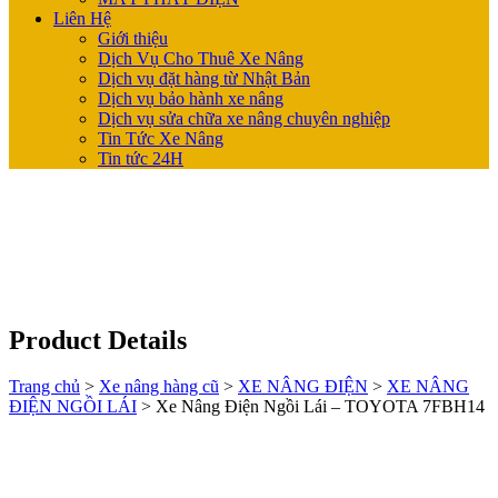
Liên Hệ
Giới thiệu
Dịch Vụ Cho Thuê Xe Nâng
Dịch vụ đặt hàng từ Nhật Bản
Dịch vụ bảo hành xe nâng
Dịch vụ sửa chữa xe nâng chuyên nghiệp
Tin Tức Xe Nâng
Tin tức 24H
Product Details
Trang chủ
>
Xe nâng hàng cũ
>
XE NÂNG ĐIỆN
>
XE NÂNG
ĐIỆN NGỒI LÁI
>
Xe Nâng Điện Ngồi Lái – TOYOTA 7FBH14