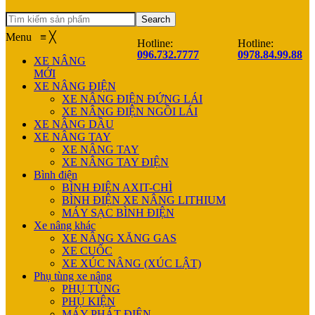
Search
Menu
≡
╳
Hotline:
Hotline:
096.732.7777
0978.84.99.88
XE NÂNG
MỚI
XE NÂNG ĐIỆN
XE NÂNG ĐIỆN ĐỨNG LÁI
XE NÂNG ĐIỆN NGỒI LÁI
XE NÂNG DẦU
XE NÂNG TAY
XE NÂNG TAY
XE NÂNG TAY ĐIỆN
Bình điện
BÌNH ĐIỆN AXIT-CHÌ
BÌNH ĐIỆN XE NÂNG LITHIUM
MÁY SẠC BÌNH ĐIỆN
Xe nâng khác
XE NÂNG XĂNG GAS
XE CUỐC
XE XÚC NÂNG (XÚC LẬT)
Phụ tùng xe nâng
PHỤ TÙNG
PHỤ KIỆN
MÁY PHÁT ĐIỆN