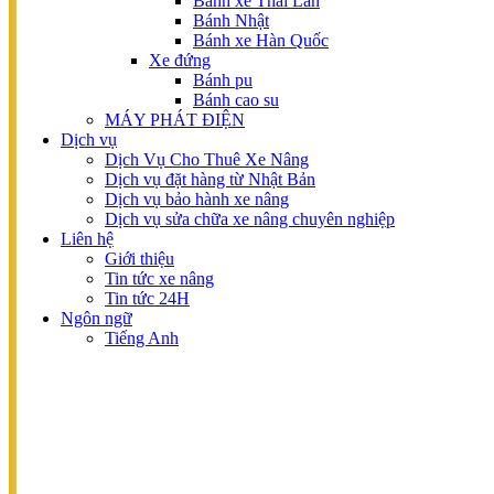
Bánh xe Thái Lan
BÌNH ĐIỆN AXIT-CHÌ
Bánh Nhật
Bình Quipp
Bánh xe Hàn Quốc
Bình Hitachi
Xe đứng
Bình FAAM
Bánh pu
Bình Rocket
Bánh cao su
Bình Lifttop
MÁY PHÁT ĐIỆN
BÌNH ĐIỆN XE NÂNG LITHIUM
Dịch vụ
BÁNH XE
Dịch Vụ Cho Thuê Xe Nâng
Xe ngồi
Dịch vụ đặt hàng từ Nhật Bản
Bánh xe Thái Lan
Dịch vụ bảo hành xe nâng
Bánh Nhật
Dịch vụ sửa chữa xe nâng chuyên nghiệp
Bánh xe Hàn Quốc
Liên hệ
Xe đứng
Giới thiệu
Bánh pu
Tin tức xe nâng
Bánh cao su
Tin tức 24H
PHỤ KIỆN
Ngôn ngữ
Kẹp
Tiếng Anh
Càng
Gào xúc, gầu xúc
THƯƠNG HIỆU
KOMATSU
TOYOTA
MITSUBISHI
TCM
NISSAN