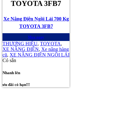
TOYOTA 3FB7
Xe Nâng Điện Ngồi Lái 700 Kg
TOYOTA 3FB7
Mua ngay
THƯƠNG HIỆU
,
TOYOTA
,
XE NÂNG ĐIỆN
,
Xe nâng hàng
cũ
,
XE NÂNG ĐIỆN NGỒI LÁI
Có sẵn
Nhanh lên
ưu đãi có hạn!!!