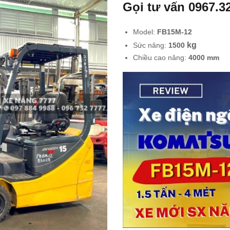
Gọi tư vấn
0967.3
Model:
FB15M-12
kg
Sức nâng:
1500
Chiều cao nâng:
40
00 mm