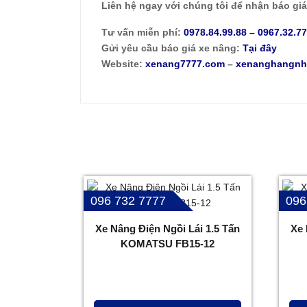
Liên hệ ngay với chúng tôi để nhận báo gi
Tư vấn miễn phí:
0978.84.99.88
–
0967.32.7
Gửi yêu cầu báo giá xe nâng:
Tại đây
Website:
xenang7777.com
–
xenanghangnh
096 732 7777
096
Xe Nâng Điện Ngồi Lái 1.5 Tấn
Xe 
KOMATSU FB15-12