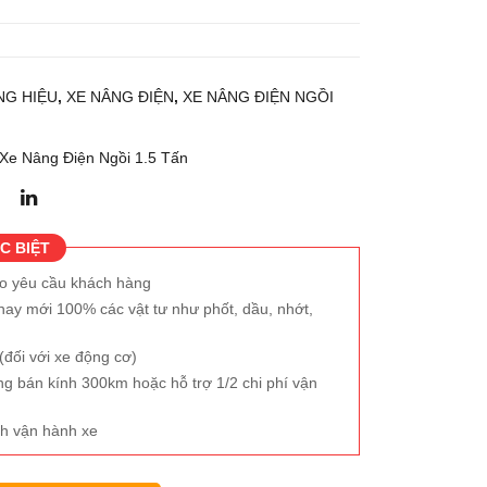
G HIỆU
,
XE NÂNG ĐIỆN
,
XE NÂNG ĐIỆN NGỒI
Xe Nâng Điện Ngồi 1.5 Tấn
C BIỆT
eo yêu cầu khách hàng
hay mới 100% các vật tư như phốt, dầu, nhớt,
đối với xe động cơ)
ng bán kính 300km hoặc hỗ trợ 1/2 chi phí vận
h vận hành xe