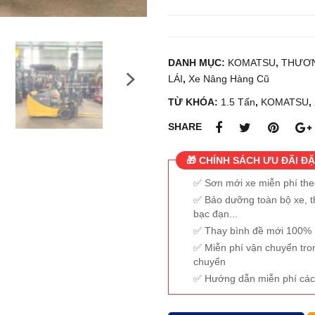
DANH MỤC:
KOMATSU
,
THƯƠN
LÁI
,
Xe Nâng Hàng Cũ
TỪ KHÓA:
1.5 Tấn
,
KOMATSU
,
SHARE
🎁 CHÍNH SÁCH ƯU ĐÃI ĐẶ
Sơn mới xe miễn phí th
Bảo dưỡng toàn bộ xe, t
bạc đạn...
Thay bình đề mới 100% (
Miễn phí vận chuyển tro
chuyển
Hướng dẫn miễn phí các