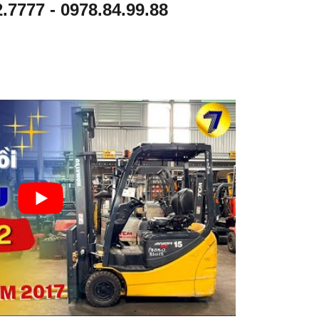
2.7777
-
0978.84.99.88
Xe
g
nân
xăn
g
g
dầu
KO
2.5
MA
Tấn
TS
TO
U
YO
FG
TA
15T
02-
-20
7FD
25