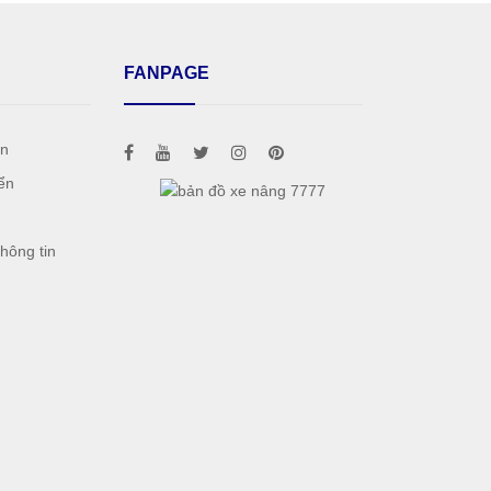
FANPAGE
án
ển
h
hông tin