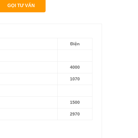
GỌI TƯ VẤN
Điện
4000
1070
1500
2970