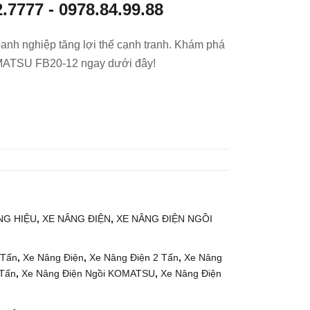
2.7777
-
0978.84.99.88
g
g
Dầu
Điệ
anh nghiệp tăng lợi thế cạnh tranh. Khám phá
3
n
MATSU FB20-12 ngay dưới đây!
Tấn
Ngồ
TO
i Lái
YO
2.5
TA
Tấn
02-
TO
8FD
YO
30
TA
8FB
25
G HIỆU
,
XE NÂNG ĐIỆN
,
XE NÂNG ĐIỆN NGỒI
 Tấn
,
Xe Nâng Điện
,
Xe Nâng Điện 2 Tấn
,
Xe Nâng
Tấn
,
Xe Nâng Điện Ngồi KOMATSU
,
Xe Nâng Điện