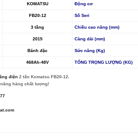
KOMATSU
Động cơ
FB20-12
Số Seri
3 tầng
Chiều cao nâng (mm)
2015
Càng dài (mm)
Bánh đặc
Sức nâng (Kg)
468Ah-48V
TỔNG TRỌNG LƯỢNG (KG)
âng điện
2 tấn Komatsu FB20-12.
 nâng hàng chất lượng!
777
at.com