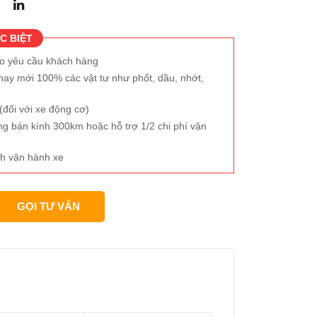
C BIỆT
eo yêu cầu khách hàng
hay mới 100% các vật tư như phốt, dầu, nhớt,
đối với xe động cơ)
ng bán kính 300km hoặc hỗ trợ 1/2 chi phí vận
h vận hành xe
GỌI TƯ VẤN