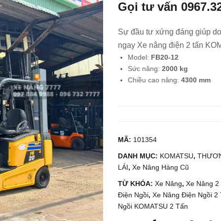
Gọi tư vấn
0967.3
Sự đầu tư xứng đáng giúp do
ngay Xe nâng điện 2 tấn KO
Model:
FB20-12
Sức nâng:
2000 kg
Chiều cao nâng:
4300 mm
MÃ:
101354
DANH MỤC:
KOMATSU
,
THƯƠN
LÁI
,
Xe Nâng Hàng Cũ
TỪ KHÓA:
Xe Nâng
,
Xe Nâng 2
Điện Ngồi
,
Xe Nâng Điện Ngồi 2 
Ngồi KOMATSU 2 Tấn