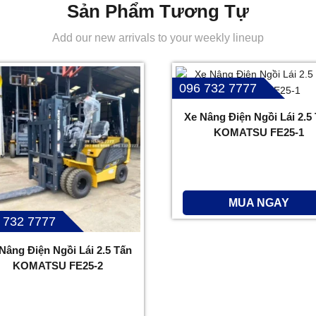
Sản Phẩm Tương Tự
Add our new arrivals to your weekly lineup
096 732 7777
Xe Nâng Điện Ngồi Lái 2.5
KOMATSU FE25-1
MUA NGAY
 732 7777
Nâng Điện Ngồi Lái 2.5 Tấn
KOMATSU FE25-2