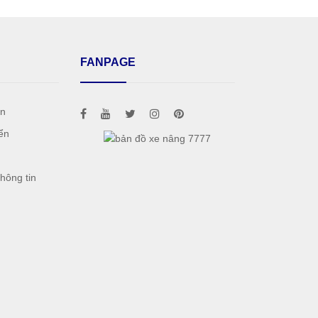
FANPAGE
án
ển
h
hông tin