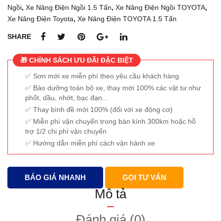
Ngồi
,
Xe Nâng Điện Ngồi 1.5 Tấn
,
Xe Nâng Điện Ngồi TOYOTA
,
12
Xe Nâng Điện Toyota
,
Xe Nâng Điện TOYOTA 1.5 Tấn
SHARE
🎁 CHÍNH SÁCH ƯU ĐÃI ĐẶC BIỆT
Sơn mới xe miễn phí theo yêu cầu khách hàng
Bảo dưỡng toàn bộ xe, thay mới 100% các vật tư như
phốt, dầu, nhớt, bạc đạn...
Thay bình đề mới 100% (đối với xe động cơ)
Miễn phí vận chuyển trong bán kính 300km hoặc hỗ
trợ 1/2 chi phí vận chuyển
Hướng dẫn miễn phí cách vận hành xe
BÁO GIÁ NHANH
GỌI TƯ VẤN
Mô tả
Đánh giá (0)