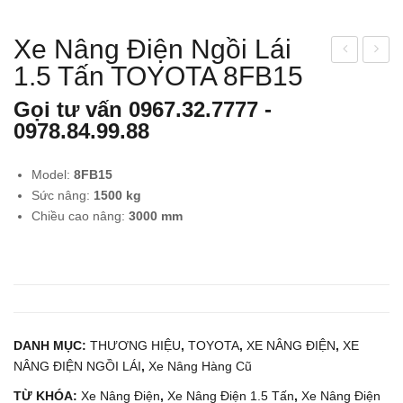
Xe Nâng Điện Ngồi Lái
1.5 Tấn TOYOTA 8FB15
e
e
Nân
Nân
Gọi tư vấn
0967.32.7777
-
g
g
0978.84.99.88
Dầu
Điệ
1.5
n
Model:
8FB15
Tấn
Ngồ
Sức nâng:
1500 kg
KO
i Lái
Chiều cao nâng:
3000 mm
MA
1.5
TS
Tấn
U
KO
FD1
MA
5T-
TS
DANH MỤC:
THƯƠNG HIỆU
,
TOYOTA
,
XE NÂNG ĐIỆN
,
XE
16
U
NÂNG ĐIỆN NGỒI LÁI
,
Xe Nâng Hàng Cũ
FB1
TỪ KHÓA:
Xe Nâng Điện
,
Xe Nâng Điện 1.5 Tấn
,
Xe Nâng Điện
5M-