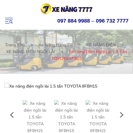
097 884 9988
–
096 732 7777
Trang Chủ
>
Xe Nâng Hàng Cũ
>
XE NÂNG ĐIỆN
>
XE NÂNG ĐIỆN NGỒI LÁI
>
Xe Nâng Điện Ngồi Lái 1.5 Tấn
TOYOTA 8FB15