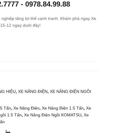
2.7777
-
0978.84.99.88
g
g
Điệ
Điệ
 nghiệp tăng lợi thế cạnh tranh. Khám phá ngay Xe
n
n
15-12 ngay dưới đây!
Đứ
Đứ
ng
ng
Lái
Lái
1.3
1.5
Tấn
Tấn
TO
NIC
YO
HIY
TA
U
G HIỆU
,
XE NÂNG ĐIỆN
,
XE NÂNG ĐIỆN NGỒI
8FB
FB
RK
RW
13
15-
.5 Tấn
,
Xe Nâng Điện
,
Xe Nâng Điện 1.5 Tấn
,
Xe
ồi 1.5 Tấn
,
Xe Nâng Điện Ngồi KOMATSU
,
Xe
85B
Tấn
-
450