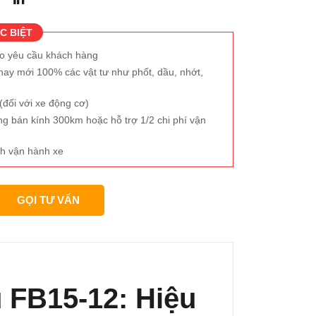
MC
S
C BIỆT
eo yêu cầu khách hàng
hay mới 100% các vật tư như phốt, dầu, nhớt,
đối với xe động cơ)
ng bán kính 300km hoặc hỗ trợ 1/2 chi phí vận
h vận hành xe
GỌI TƯ VẤN
 FB15-12: Hiệu