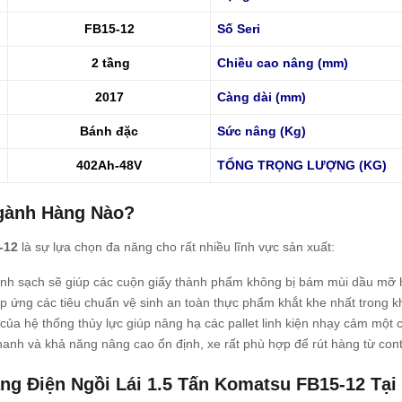
FB15-12
Số Seri
2 tầng
Chiều cao nâng (mm)
2017
Càng dài (mm)
Bánh đặc
Sức nâng (Kg)
402Ah-48V
TỔNG TRỌNG LƯỢNG (KG)
gành Hàng Nào?
-12
là sự lựa chọn đa năng cho rất nhiều lĩnh vực sản xuất:
h sạch sẽ giúp các cuộn giấy thành phẩm không bị bám mùi dầu mỡ h
 ứng các tiêu chuẩn vệ sinh an toàn thực phẩm khắt khe nhất trong 
a hệ thống thủy lực giúp nâng hạ các pallet linh kiện nhạy cảm một c
hanh và khả năng nâng cao ổn định, xe rất phù hợp để rút hàng từ cont
ng Điện Ngồi Lái 1.5 Tấn Komatsu FB15-12 Tại