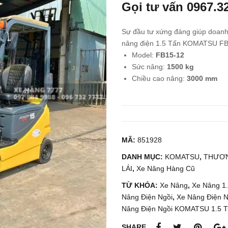
Gọi tư vấn
0967.3
Sự đầu tư xứng đáng giúp doanh
nâng điện 1.5 Tấn KOMATSU FB
Model:
FB15-12
Sức nâng:
1500 kg
Chiều cao nâng:
3000 mm
MÃ:
851928
DANH MỤC:
KOMATSU
,
THƯƠN
LÁI
,
Xe Nâng Hàng Cũ
TỪ KHÓA:
Xe Nâng
,
Xe Nâng 1
Nâng Điện Ngồi
,
Xe Nâng Điện Ng
Nâng Điện Ngồi KOMATSU 1.5 
SHARE