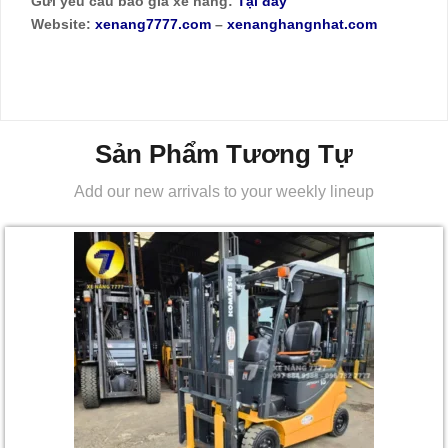
Gửi yêu cầu báo giá xe nâng:
Tại đây
Website:
xenang7777.com
–
xenanghangnhat.com
Sản Phẩm Tương Tự
Add our new arrivals to your weekly lineup