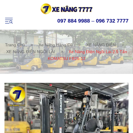
097 884 9988
–
096 732 7777
Trang Chủ
>
Xe Nâng Hàng Cũ
>
XE NÂNG ĐIỆN
>
XE NÂNG ĐIỆN NGỒI LÁI
>
Xe Nâng Điện Ngồi Lái 2.5 Tấn
KOMATSU FB25-12