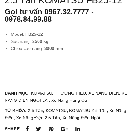
2.5 Tấn KOMATSU FB25-12
nân
nân
Gọi tư vấn
0967.32.7777
-
g
g
0978.84.99.88
dầu
dầu
1.5
3.5
Model:
FB25-12
tấn
tấn
Sức nâng:
2500
kg
TC
KO
Chiều cao nâng:
3000
mm
M
MA
FD1
TS
5T1
U
3
FH3
5-1
DANH MỤC:
KOMATSU
,
THƯƠNG HIỆU
,
XE NÂNG ĐIỆN
,
XE
NÂNG ĐIỆN NGỒI LÁI
,
Xe Nâng Hàng Cũ
TỪ KHÓA:
2.5 Tấn
,
KOMATSU
,
KOMATSU 2.5 Tấn
,
Xe Nâng
Điện
,
Xe Nâng Điện 2.5 Tấn
,
Xe Nâng Điện Ngồi
SHARE