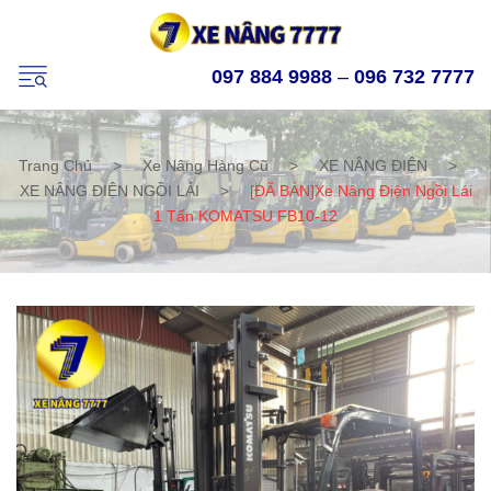
097 884 9988
–
096 732 7777
Trang Chủ
>
Xe Nâng Hàng Cũ
>
XE NÂNG ĐIỆN
>
XE NÂNG ĐIỆN NGỒI LÁI
>
[ĐÃ BÁN]Xe Nâng Điện Ngồi Lái
1 Tấn KOMATSU FB10-12