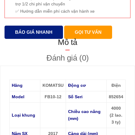
trợ 1/2 chi phí vận chuyển
Hướng dẫn miễn phí cách vận hành xe
BÁO GIÁ NHANH
GỌI TƯ VẤN
Mô tả
Đánh giá (0)
Hãng
KOMATSU
Động cơ
Điện
Model
FB10-12
Số Seri
852654
4000
Chiều cao nâng
Loại khung
(2 lao.
(mm)
3 ty)
Năm SX
2017
Càng dài (mm)