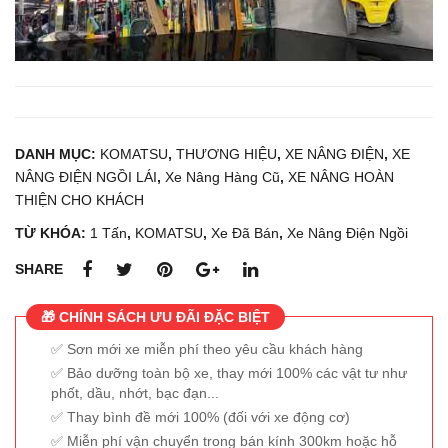
DANH MỤC:
KOMATSU
,
THƯƠNG HIỆU
,
XE NÂNG ĐIỆN
,
XE
NÂNG ĐIỆN NGỒI LÁI
,
Xe Nâng Hàng Cũ
,
XE NÂNG HOÀN
THIỆN CHO KHÁCH
TỪ KHÓA:
1 Tấn
,
KOMATSU
,
Xe Đã Bán
,
Xe Nâng Điện Ngồi
SHARE
🎁 CHÍNH SÁCH ƯU ĐÃI ĐẶC BIỆT
Sơn mới xe miễn phí theo yêu cầu khách hàng
Bảo dưỡng toàn bộ xe, thay mới 100% các vật tư như
phốt, dầu, nhớt, bạc đạn...
Thay bình đề mới 100% (đối với xe động cơ)
Miễn phí vận chuyển trong bán kính 300km hoặc hỗ