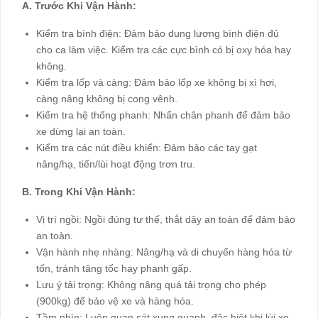
A. Trước Khi Vận Hành:
Kiểm tra bình điện: Đảm bảo dung lượng bình điện đủ
cho ca làm việc. Kiểm tra các cực bình có bị oxy hóa hay
không.
Kiểm tra lốp và càng: Đảm bảo lốp xe không bị xì hơi,
càng nâng không bị cong vênh.
Kiểm tra hệ thống phanh: Nhấn chân phanh để đảm bảo
xe dừng lại an toàn.
Kiểm tra các nút điều khiển: Đảm bảo các tay gạt
nâng/hạ, tiến/lùi hoạt động trơn tru.
B. Trong Khi Vận Hành:
Vị trí ngồi: Ngồi đúng tư thế, thắt dây an toàn để đảm bảo
an toàn.
Vận hành nhẹ nhàng: Nâng/hạ và di chuyển hàng hóa từ
tốn, tránh tăng tốc hay phanh gấp.
Lưu ý tải trọng: Không nâng quá tải trọng cho phép
(900kg) để bảo vệ xe và hàng hóa.
Tầm nhìn: Luôn quan sát xung quanh, đặc biệt khi lùi xe