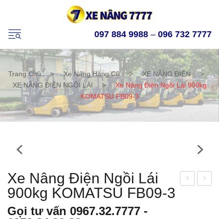
097 884 9988
–
096 732 7777
Trang Chủ
>
Xe Nâng Hàng Cũ
>
XE NÂNG ĐIỆN
>
XE NÂNG ĐIỆN NGỒI LÁI
>
Xe Nâng Điện Ngồi Lái 900kg
KOMATSU FB09-3
Xe Nâng Điện Ngồi Lái
900kg KOMATSU FB09-3
e
e
nân
nân
Gọi tư vấn
0967.32.7777
-
g
g