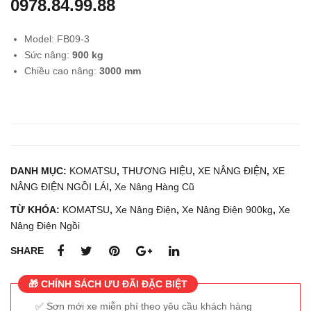
0978.84.99.88
dầu
điện
3.5
ngồi
Model: FB09-3
tấn
lái
Sức nâng:
900
kg
KO
2.5
Chiều cao nâng:
3000
mm
MA
tấn
TS
KO
U
MA
FH3
TS
5-1
U
DANH MỤC:
KOMATSU
,
THƯƠNG HIỆU
,
XE NÂNG ĐIỆN
,
XE
FB2
NÂNG ĐIỆN NGỒI LÁI
,
Xe Nâng Hàng Cũ
5-
TỪ KHÓA:
KOMATSU
,
Xe Nâng Điện
,
Xe Nâng Điện 900kg
,
Xe
12
Nâng Điện Ngồi
SHARE
🎁 CHÍNH SÁCH ƯU ĐÃI ĐẶC BIỆT
Sơn mới xe miễn phí theo yêu cầu khách hàng