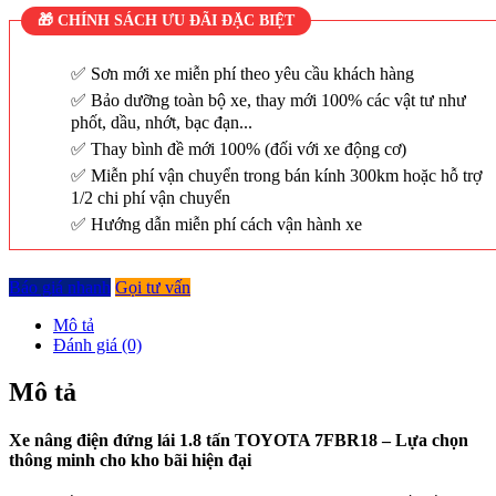
🎁 CHÍNH SÁCH ƯU ĐÃI ĐẶC BIỆT
Sơn mới xe miễn phí theo yêu cầu khách hàng
Bảo dưỡng toàn bộ xe, thay mới 100% các vật tư như
phốt, dầu, nhớt, bạc đạn...
Thay bình đề mới 100% (đối với xe động cơ)
Miễn phí vận chuyển trong bán kính 300km hoặc hỗ trợ
1/2 chi phí vận chuyển
Hướng dẫn miễn phí cách vận hành xe
Báo giá nhanh
Gọi tư vấn
Mô tả
Đánh giá (0)
Mô tả
Xe nâng điện đứng lái 1.8 tấn TOYOTA 7FBR18 – Lựa chọn
thông minh cho kho bãi hiện đại