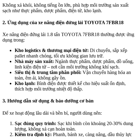
Không xả khói, không tiếng ồn lớn, phù hợp môi trường sản xuất
sạch như thực phẩm, dược phẩm, điện tử, kho lạnh.
2. Ứng dụng của xe nâng điện đứng lái TOYOTA 7FBR18
Xe nâng điện đứng lái 1.8 tấn TOYOTA 7FBR18 thường được ứng
dụng trong:
Kho logistics & thương mại điện tử:
Di chuyển, sắp xếp
pallet nhanh chóng, tối ưu không gian lưu trữ.
Nhà máy sản xuất:
Ngành thực phẩm, dược phẩm, đồ uống,
linh kiện điện tử – nơi cần môi trường không khí sạch.
Siêu thị & trung tâm phân phối:
Vận chuyển hàng hóa an
toàn, êm ái, không gây ồn.
Kho lạnh:
Bình điện được thiết kế cho hiệu suất ổn định,
thích hợp môi trường nhiệt độ thấp.
3. Hướng dẫn sử dụng & bảo dưỡng cơ bản
Để xe hoạt động lâu dài và bền bỉ, người dùng nên:
Sạc đúng quy trình:
Sạc khi bình còn khoảng 20-30% dung
lượng, không xả cạn hoàn toàn.
Kiểm tra định kỳ:
Phanh, bánh xe, càng nâng, dầu thủy lực