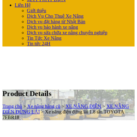
Liên Hệ
Giới thiệu
Dịch Vụ Cho Thuê Xe Nâng
Dịch vụ đặt hàng từ Nhật Bản
Dịch vụ bảo hành xe nâng
Dịch vụ sửa chữa xe nâng chuyên nghiệp
Tin Tức Xe Nâng
Tin tức 24H
Product Details
Trang chủ
>
Xe nâng hàng cũ
>
XE NÂNG ĐIỆN
>
XE NÂNG
ĐIỆN ĐỨNG LÁI
>
Xe nâng điện đứng lái 1.8 tấn TOYOTA
7FBR18