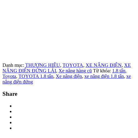
Danh mục:
THƯƠNG HIỆU
,
TOYOTA
,
XE NÂNG ĐIỆN
,
XE
NÂNG ĐIỆN ĐỨNG LÁI
,
Xe nâng hàng cũ
Từ khóa:
1.8 tấn
,
Toyota
,
TOYOTA 1.8 tấn
,
Xe nâng điện
,
xe nâng điện 1.8 tấn
,
xe
nâng điện đứng
Share