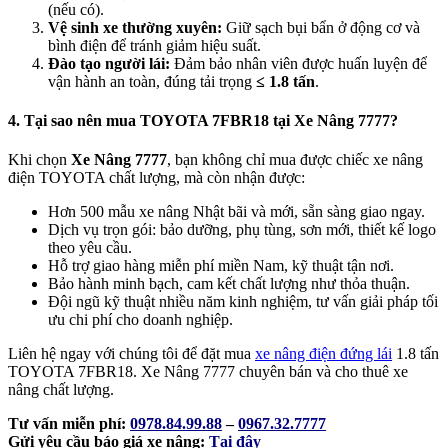
(nếu có).
Vệ sinh xe thường xuyên:
Giữ sạch bụi bẩn ở động cơ và
bình điện để tránh giảm hiệu suất.
Đào tạo người lái:
Đảm bảo nhân viên được huấn luyện để
vận hành an toàn, đúng tải trọng
≤ 1.8 tấn
.
4. Tại sao nên mua TOYOTA 7FBR18 tại Xe Nâng 7777?
Khi chọn
Xe Nâng 7777
, bạn không chỉ mua được chiếc xe nâng
điện TOYOTA chất lượng, mà còn nhận được:
Hơn 500 mẫu xe nâng Nhật bãi và mới, sẵn sàng giao ngay.
Dịch vụ trọn gói: bảo dưỡng, phụ tùng, sơn mới, thiết kế logo
theo yêu cầu.
Hỗ trợ giao hàng miễn phí miền Nam, kỹ thuật tận nơi.
Bảo hành minh bạch, cam kết chất lượng như thỏa thuận.
Đội ngũ kỹ thuật nhiều năm kinh nghiệm, tư vấn giải pháp tối
ưu chi phí cho doanh nghiệp.
Liên hệ ngay với chúng tôi để đặt mua
xe nâng điện đứng lái
1.8 tấn
TOYOTA 7FBR18. Xe Nâng 7777 chuyên bán và cho thuê xe
nâng chất lượng.
Tư vấn miễn phí:
0978.84.99.88
–
0967.32.7777
Gửi yêu cầu báo giá xe nâng:
Tại đây