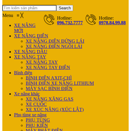
Search
Menu
≡
╳
Hotline:
Hotline:
096.732.7777
0978.84.99.88
XE NÂNG
MỚI
XE NÂNG ĐIỆN
XE NÂNG ĐIỆN ĐỨNG LÁI
XE NÂNG ĐIỆN NGỒI LÁI
XE NÂNG DẦU
XE NÂNG TAY
XE NÂNG TAY
XE NÂNG TAY ĐIỆN
Bình điện
BÌNH ĐIỆN AXIT-CHÌ
BÌNH ĐIỆN XE NÂNG LITHIUM
MÁY SẠC BÌNH ĐIỆN
Xe nâng khác
XE NÂNG XĂNG GAS
XE CUỐC
XE XÚC NÂNG (XÚC LẬT)
Phụ tùng xe nâng
PHỤ TÙNG
PHỤ KIỆN
MÁY PHÁT ĐIỆN