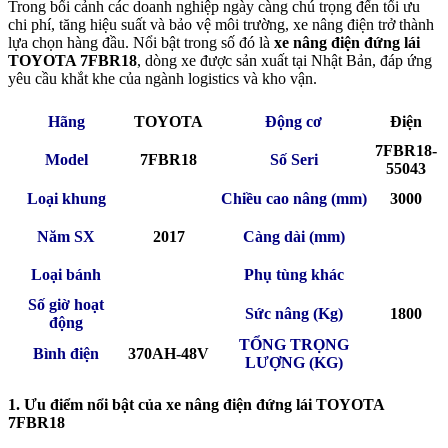
Trong bối cảnh các doanh nghiệp ngày càng chú trọng đến tối ưu
chi phí, tăng hiệu suất và bảo vệ môi trường, xe nâng điện trở thành
lựa chọn hàng đầu. Nổi bật trong số đó là
xe nâng điện đứng lái
TOYOTA 7FBR18
, dòng xe được sản xuất tại Nhật Bản, đáp ứng
yêu cầu khắt khe của ngành logistics và kho vận.
Hãng
TOYOTA
Động cơ
Điện
7FBR18-
Model
7FBR18
Số Seri
55043
Loại khung
Chiều cao nâng (mm)
3000
Năm SX
2017
Càng dài (mm)
Loại bánh
Phụ tùng khác
Số giờ hoạt
Sức nâng (Kg)
1800
động
TỔNG TRỌNG
Bình điện
370AH-48V
LƯỢNG (KG)
1. Ưu điểm nổi bật của xe nâng điện đứng lái TOYOTA
7FBR18