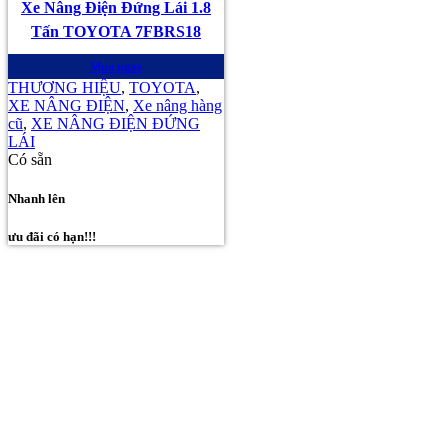
Xe Nâng Điện Đứng Lái 1.8
Tấn TOYOTA 7FBRS18
Mua ngay
THƯƠNG HIỆU
,
TOYOTA
,
XE NÂNG ĐIỆN
,
Xe nâng hàng
cũ
,
XE NÂNG ĐIỆN ĐỨNG
LÁI
Có sẵn
Nhanh lên
ưu đãi có hạn!!!