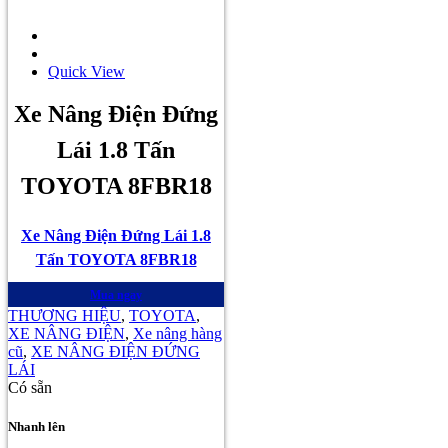
Quick View
Xe Nâng Điện Đứng
Lái 1.8 Tấn
TOYOTA 8FBR18
Xe Nâng Điện Đứng Lái 1.8
Tấn TOYOTA 8FBR18
Mua ngay
THƯƠNG HIỆU
,
TOYOTA
,
XE NÂNG ĐIỆN
,
Xe nâng hàng
cũ
,
XE NÂNG ĐIỆN ĐỨNG
LÁI
Có sẵn
Nhanh lên