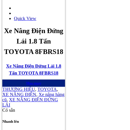
Quick View
Xe Nâng Điện Đứng
Lái 1.8 Tấn
TOYOTA 8FBRS18
Xe Nâng Điện Đứng Lái 1.8
Tấn TOYOTA 8FBRS18
Mua ngay
THƯƠNG HIỆU
,
TOYOTA
,
XE NÂNG ĐIỆN
,
Xe nâng hàng
cũ
,
XE NÂNG ĐIỆN ĐỨNG
LÁI
Có sẵn
Nhanh lên