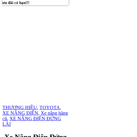
ưu đãi có hạn!!!
THƯƠNG HIỆU
,
TOYOTA
,
XE NÂNG ĐIỆN
,
Xe nâng hàng
cũ
,
XE NÂNG ĐIỆN ĐỨNG
LÁI