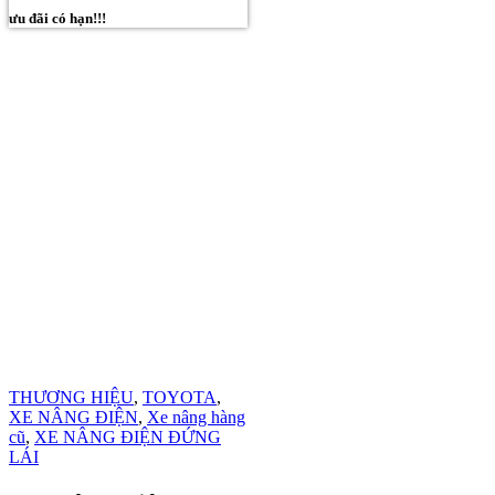
ưu đãi có hạn!!!
THƯƠNG HIỆU
,
TOYOTA
,
XE NÂNG ĐIỆN
,
Xe nâng hàng
cũ
,
XE NÂNG ĐIỆN ĐỨNG
LÁI