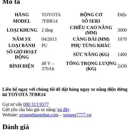
Mô tả
HÃNG
TOYOTA
ĐỘNG CƠ
Điện
MODEL
7FBR14
SỐ SERI
CHIỀU CAO NÂNG
LOẠI KHUNG
2 tầng
3000
(MM)
NĂM SX
04/2013
CÀNG DÀI (MM)
1070
LOẠI BÁNH
PU
PHỤ TÙNG KHÁC
SỐ GIỜ HOẠT
SỨC NÂNG (KG)
1400
ĐỘNG
48 V –
TỔNG TRỌNG LƯỢNG
BÌNH ĐIỆN
2430
370Ah
(KG)
Liên hệ ngay với chúng tôi để đặt hàng ngay xe nâng điện đứng
lái TOYOTA 7FBR14
Gọi tư vấn
090 313 9577
Gửi yêu cầu báo giá xe nâng:
tại đây
Website:
xenanghangnhat.com
–
xenang7777.vn
Đánh giá