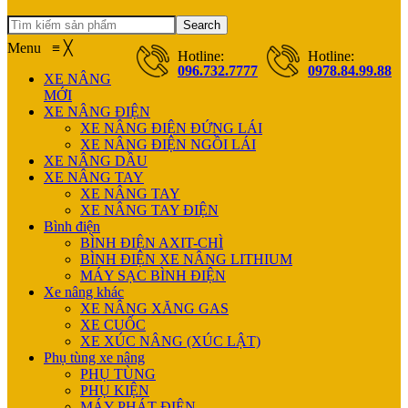
Search
Menu
≡
╳
Hotline:
Hotline:
096.732.7777
0978.84.99.88
XE NÂNG
MỚI
XE NÂNG ĐIỆN
XE NÂNG ĐIỆN ĐỨNG LÁI
XE NÂNG ĐIỆN NGỒI LÁI
XE NÂNG DẦU
XE NÂNG TAY
XE NÂNG TAY
XE NÂNG TAY ĐIỆN
Bình điện
BÌNH ĐIỆN AXIT-CHÌ
BÌNH ĐIỆN XE NÂNG LITHIUM
MÁY SẠC BÌNH ĐIỆN
Xe nâng khác
XE NÂNG XĂNG GAS
XE CUỐC
XE XÚC NÂNG (XÚC LẬT)
Phụ tùng xe nâng
PHỤ TÙNG
PHỤ KIỆN
MÁY PHÁT ĐIỆN