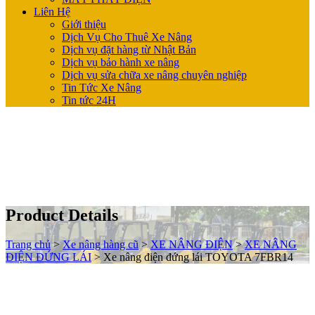
Liên Hệ
Giới thiệu
Dịch Vụ Cho Thuê Xe Nâng
Dịch vụ đặt hàng từ Nhật Bản
Dịch vụ bảo hành xe nâng
Dịch vụ sửa chữa xe nâng chuyên nghiệp
Tin Tức Xe Nâng
Tin tức 24H
Product Details
Trang chủ
>
Xe nâng hàng cũ
>
XE NÂNG ĐIỆN
>
XE NÂNG
ĐIỆN ĐỨNG LÁI
>
Xe nâng điện đứng lái TOYOTA 7FBR14