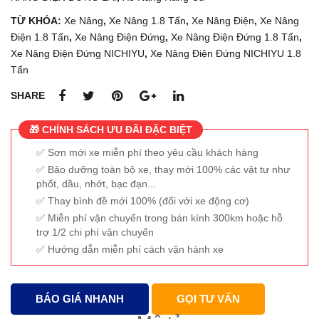
TS
TS
TỪ KHÓA:
Xe Nâng
,
Xe Nâng 1.8 Tấn
,
Xe Nâng Điện
,
Xe Nâng
U
U
Điện 1.8 Tấn
,
Xe Nâng Điện Đứng
,
Xe Nâng Điện Đứng 1.8 Tấn
,
FB1
FE1
Xe Nâng Điện Đứng NICHIYU
,
Xe Nâng Điện Đứng NICHIYU 1.8
8-
8-1
Tấn
12
SHARE
🎁 CHÍNH SÁCH ƯU ĐÃI ĐẶC BIỆT
Sơn mới xe miễn phí theo yêu cầu khách hàng
Bảo dưỡng toàn bộ xe, thay mới 100% các vật tư như
phốt, dầu, nhớt, bạc đạn...
Thay bình đề mới 100% (đối với xe động cơ)
Miễn phí vận chuyển trong bán kính 300km hoặc hỗ
trợ 1/2 chi phí vận chuyển
Hướng dẫn miễn phí cách vận hành xe
BÁO GIÁ NHANH
GỌI TƯ VẤN