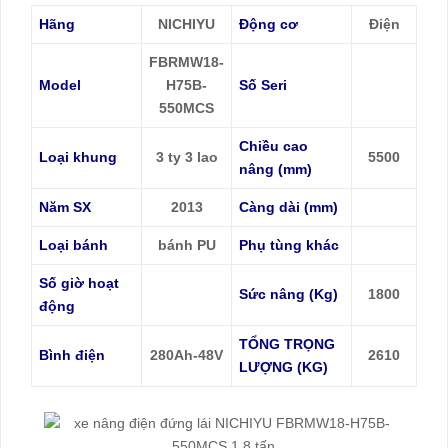
Hãng
NICHIYU
Động cơ
Điện
FBRMW18-
Model
H75B-
Số Seri
550MCS
Chiều cao
Loại khung
3 ty 3 lao
550
0
nâng (mm)
Năm SX
2013
Càng dài (mm)
Loại bánh
bánh PU
Phụ tùng khác
Số giờ hoạt
Sức nâng (Kg)
1800
động
TỔNG TRỌNG
Bình điện
280Ah-48V
2610
LƯỢNG (KG)