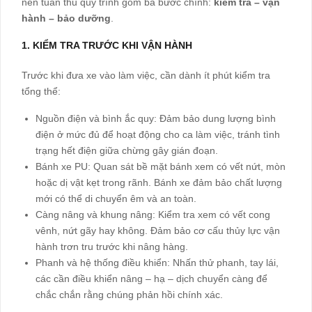
nên tuân thủ quy trình gồm ba bước chính:
kiểm tra – vận
hành – bảo dưỡng
.
1. KIỂM TRA TRƯỚC KHI VẬN HÀNH
Trước khi đưa xe vào làm việc, cần dành ít phút kiểm tra
tổng thể:
Nguồn điện và bình ắc quy: Đảm bảo dung lượng bình
điện ở mức đủ để hoạt động cho ca làm việc, tránh tình
trạng hết điện giữa chừng gây gián đoạn.
Bánh xe PU: Quan sát bề mặt bánh xem có vết nứt, mòn
hoặc dị vật kẹt trong rãnh. Bánh xe đảm bảo chất lượng
mới có thể di chuyển êm và an toàn.
Càng nâng và khung nâng: Kiểm tra xem có vết cong
vênh, nứt gãy hay không. Đảm bảo cơ cấu thủy lực vận
hành trơn tru trước khi nâng hàng.
Phanh và hệ thống điều khiển: Nhấn thử phanh, tay lái,
các cần điều khiển nâng – hạ – dịch chuyển càng để
chắc chắn rằng chúng phản hồi chính xác.