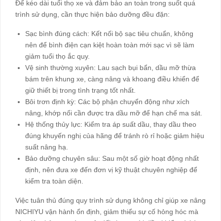
Để kéo dài tuổi thọ xe và đảm bảo an toàn trong suốt quá
trình sử dụng, cần thực hiện bảo dưỡng đều đặn:
Sạc bình đúng cách: Kết nối bộ sạc tiêu chuẩn, không
nên để bình điện cạn kiệt hoàn toàn mới sạc vì sẽ làm
giảm tuổi thọ ắc quy.
Vệ sinh thường xuyên: Lau sạch bụi bẩn, dầu mỡ thừa
bám trên khung xe, càng nâng và khoang điều khiển để
giữ thiết bị trong tình trạng tốt nhất.
Bôi trơn định kỳ: Các bộ phận chuyển động như xích
nâng, khớp nối cần được tra dầu mỡ để hạn chế ma sát.
Hệ thống thủy lực: Kiểm tra áp suất dầu, thay dầu theo
đúng khuyến nghị của hãng để tránh rò rỉ hoặc giảm hiệu
suất nâng hạ.
Bảo dưỡng chuyên sâu: Sau một số giờ hoạt động nhất
định, nên đưa xe đến đơn vị kỹ thuật chuyên nghiệp để
kiểm tra toàn diện.
Việc tuân thủ đúng quy trình sử dụng không chỉ giúp xe nâng
NICHIYU vận hành ổn định, giảm thiểu sự cố hỏng hóc mà