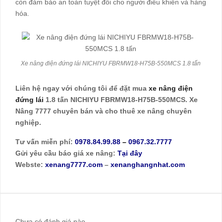
còn đảm bảo an toàn tuyệt đối cho người điều khiển và hàng
hóa.
Xe nâng điện đứng lái NICHIYU FBRMW18-H75B-550MCS 1.8 tấn
Liên hệ ngay với chúng tôi để đặt mua
xe nâng điện
đứng lái
1.8 tấn NICHIYU FBRMW18-H75B-550MCS. Xe
Nâng 7777 chuyên bán và cho thuê xe nâng chuyên
nghiệp.
Tư vấn miễn phí:
0978.84.99.88
–
0967.32.7777
Gửi yêu cầu báo giá xe nâng:
Tại đây
Webste:
xenang7777.com
–
xenanghangnhat.com
Chưa có đánh giá nào.