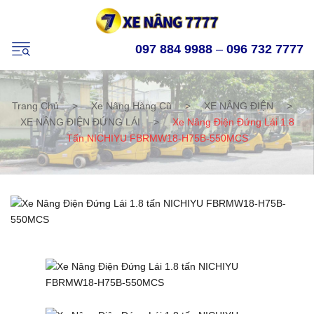
097 884 9988
–
096 732 7777
Trang Chủ
>
Xe Nâng Hàng Cũ
>
XE NÂNG ĐIỆN
>
XE NÂNG ĐIỆN ĐỨNG LÁI
>
Xe Nâng Điện Đứng Lái 1.8
Tấn NICHIYU FBRMW18-H75B-550MCS