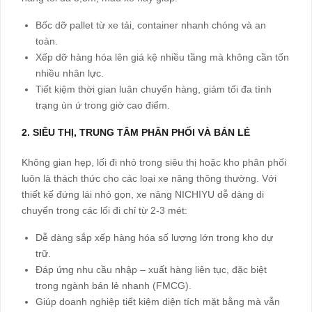
Bốc dỡ pallet từ xe tải, container nhanh chóng và an
toàn.
Xếp dỡ hàng hóa lên giá kệ nhiều tầng mà không cần tốn
nhiều nhân lực.
Tiết kiệm thời gian luân chuyển hàng, giảm tối đa tình
trạng ùn ứ trong giờ cao điểm.
2. SIÊU THỊ, TRUNG TÂM PHÂN PHỐI VÀ BÁN LẺ
Không gian hẹp, lối đi nhỏ trong siêu thị hoặc kho phân phối
luôn là thách thức cho các loại xe nâng thông thường. Với
thiết kế đứng lái nhỏ gọn, xe nâng NICHIYU dễ dàng di
chuyển trong các lối đi chỉ từ 2-3 mét:
Dễ dàng sắp xếp hàng hóa số lượng lớn trong kho dự
trữ.
Đáp ứng nhu cầu nhập – xuất hàng liên tục, đặc biệt
trong ngành bán lẻ nhanh (FMCG).
Giúp doanh nghiệp tiết kiệm diện tích mặt bằng mà vẫn