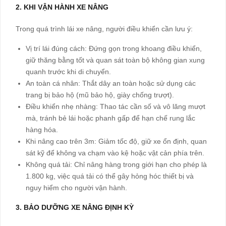
2. KHI VẬN HÀNH XE NÂNG
Trong quá trình lái xe nâng, người điều khiển cần lưu ý:
Vị trí lái đúng cách: Đứng gọn trong khoang điều khiển,
giữ thăng bằng tốt và quan sát toàn bộ không gian xung
quanh trước khi di chuyển.
An toàn cá nhân: Thắt dây an toàn hoặc sử dụng các
trang bị bảo hộ (mũ bảo hộ, giày chống trượt).
Điều khiển nhẹ nhàng: Thao tác cần số và vô lăng mượt
mà, tránh bẻ lái hoặc phanh gấp để hạn chế rung lắc
hàng hóa.
Khi nâng cao trên 3m: Giảm tốc độ, giữ xe ổn định, quan
sát kỹ để không va chạm vào kệ hoặc vật cản phía trên.
Không quá tải: Chỉ nâng hàng trong giới hạn cho phép là
1.800 kg, việc quá tải có thể gây hỏng hóc thiết bị và
nguy hiểm cho người vận hành.
3. BẢO DƯỠNG XE NÂNG ĐỊNH KỲ