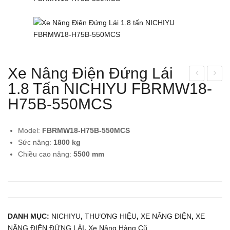
Xe Nâng Điện Đứng Lái
1.8 Tấn NICHIYU FBRMW18-
e
e
Nân
Nân
H75B-550MCS
g
g
Điệ
Điệ
Model:
FBRMW18-H75B-550MCS
n
n
Sức nâng:
1800 kg
Ngồ
Ngồ
Chiều cao nâng:
55
00 mm
i Lái
i Lái
1.8
1.8
Tấn
Tấn
KO
KO
DANH MỤC:
NICHIYU
,
THƯƠNG HIỆU
,
XE NÂNG ĐIỆN
,
XE
MA
MA
NÂNG ĐIỆN ĐỨNG LÁI
,
Xe Nâng Hàng Cũ