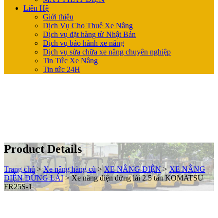
Liên Hệ
Giới thiệu
Dịch Vụ Cho Thuê Xe Nâng
Dịch vụ đặt hàng từ Nhật Bản
Dịch vụ bảo hành xe nâng
Dịch vụ sửa chữa xe nâng chuyên nghiệp
Tin Tức Xe Nâng
Tin tức 24H
Product Details
Trang chủ
>
Xe nâng hàng cũ
>
XE NÂNG ĐIỆN
>
XE NÂNG
ĐIỆN ĐỨNG LÁI
>
Xe nâng điện đứng lái 2.5 tấn KOMATSU
FR25S-1