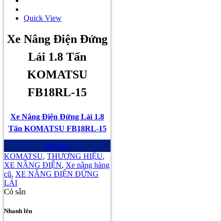
Quick View
Xe Nâng Điện Đứng
Lái 1.8 Tấn
KOMATSU
FB18RL-15
Xe Nâng Điện Đứng Lái 1.8
Tấn KOMATSU FB18RL-15
Mua ngay
KOMATSU
,
THƯƠNG HIỆU
,
XE NÂNG ĐIỆN
,
Xe nâng hàng
cũ
,
XE NÂNG ĐIỆN ĐỨNG
LÁI
Có sẵn
Nhanh lên