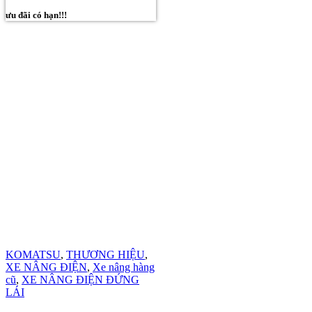
ưu đãi có hạn!!!
KOMATSU
,
THƯƠNG HIỆU
,
XE NÂNG ĐIỆN
,
Xe nâng hàng
cũ
,
XE NÂNG ĐIỆN ĐỨNG
LÁI