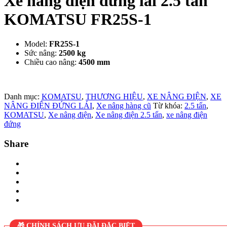
Xe nâng điện đứng lái 2.5 tấn
KOMATSU FR25S-1
Model:
FR25S-1
Sức nâng:
25
00 kg
Chiều cao nâng:
4500
mm
Danh mục:
KOMATSU
,
THƯƠNG HIỆU
,
XE NÂNG ĐIỆN
,
XE
NÂNG ĐIỆN ĐỨNG LÁI
,
Xe nâng hàng cũ
Từ khóa:
2.5 tấn
,
KOMATSU
,
Xe nâng điện
,
Xe nâng điện 2.5 tấn
,
xe nâng điện
đứng
Share
🎁 CHÍNH SÁCH ƯU ĐÃI ĐẶC BIỆT