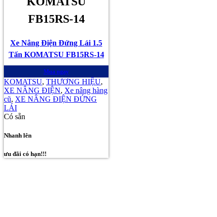
KOMATSU
FB15RS-14
Xe Nâng Điện Đứng Lái 1.5
Tấn KOMATSU FB15RS-14
Mua ngay
KOMATSU
,
THƯƠNG HIỆU
,
XE NÂNG ĐIỆN
,
Xe nâng hàng
cũ
,
XE NÂNG ĐIỆN ĐỨNG
LÁI
Có sẵn
Nhanh lên
ưu đãi có hạn!!!