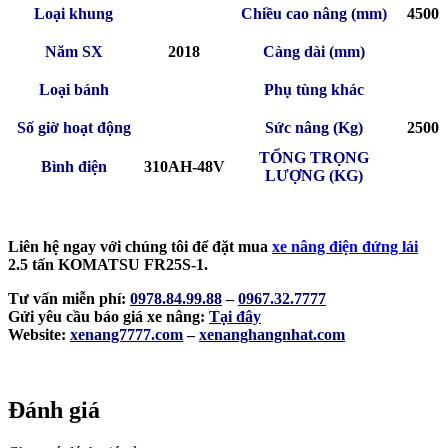
Loại khung
Chiều cao nâng (mm)
4500
Năm SX
2018
Càng dài (mm)
Loại bánh
Phụ tùng khác
Số giờ hoạt động
Sức nâng (Kg)
2500
TỔNG TRỌNG
Bình điện
310AH-48V
LƯỢNG (KG)
Liên hệ ngay với chúng tôi để đặt mua
xe nâng điện đứng lái
2.5 tấn KOMATSU FR25S-1.
Tư vấn miễn phí:
0978.84.99.88
–
0967.32.7777
Gửi yêu cầu báo giá xe nâng:
Tại đây
Website:
xenang7777.com
–
xenanghangnhat.com
Đánh giá