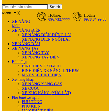
Search
Menu
≡
╳
Hotline:
Hotline:
096.732.7777
0978.84.99.88
XE NÂNG
MỚI
XE NÂNG ĐIỆN
XE NÂNG ĐIỆN ĐỨNG LÁI
XE NÂNG ĐIỆN NGỒI LÁI
XE NÂNG DẦU
XE NÂNG TAY
XE NÂNG TAY
XE NÂNG TAY ĐIỆN
Bình điện
BÌNH ĐIỆN AXIT-CHÌ
BÌNH ĐIỆN XE NÂNG LITHIUM
MÁY SẠC BÌNH ĐIỆN
Xe nâng khác
XE NÂNG XĂNG GAS
XE CUỐC
XE XÚC NÂNG (XÚC LẬT)
Phụ tùng xe nâng
PHỤ TÙNG
PHỤ KIỆN
MÁY PHÁT ĐIỆN