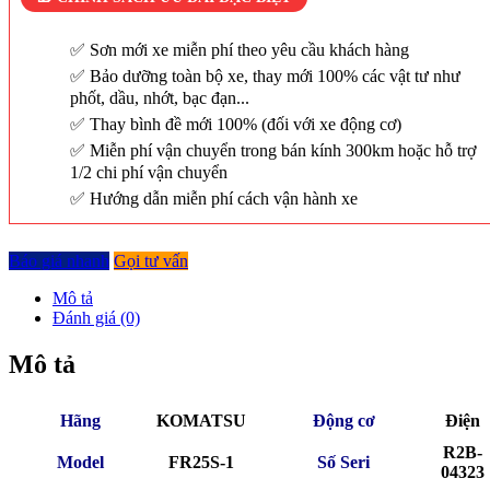
Sơn mới xe miễn phí theo yêu cầu khách hàng
Bảo dưỡng toàn bộ xe, thay mới 100% các vật tư như
phốt, dầu, nhớt, bạc đạn...
Thay bình đề mới 100% (đối với xe động cơ)
Miễn phí vận chuyển trong bán kính 300km hoặc hỗ trợ
1/2 chi phí vận chuyển
Hướng dẫn miễn phí cách vận hành xe
Báo giá nhanh
Gọi tư vấn
Mô tả
Đánh giá (0)
Mô tả
Hãng
KOMATSU
Động cơ
Điện
R2B-
Model
FR25S-1
Số Seri
04323