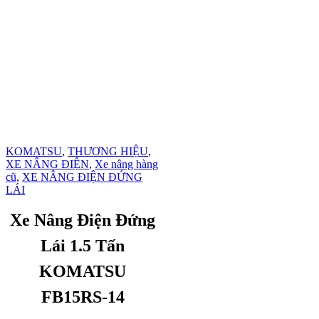
KOMATSU
,
THƯƠNG HIỆU
,
XE NÂNG ĐIỆN
,
Xe nâng hàng
cũ
,
XE NÂNG ĐIỆN ĐỨNG
LÁI
Xe Nâng Điện Đứng
Lái 1.5 Tấn
KOMATSU
FB15RS-14