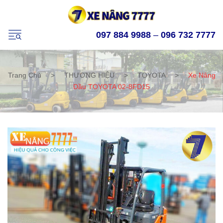
097 884 9988
–
096 732 7777
Trang Chủ
>
THƯƠNG HIỆU
>
TOYOTA
>
Xe Nâng
Dầu TOYOTA 02-8FD15