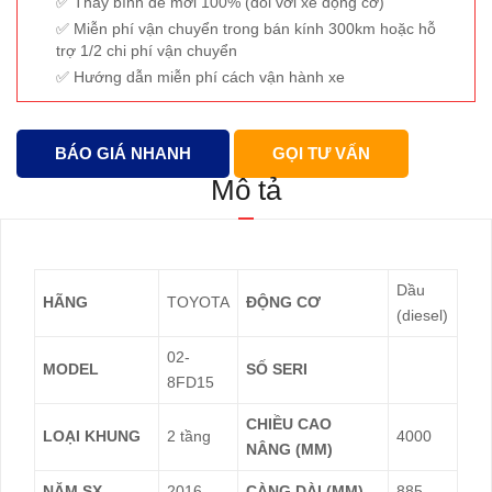
Thay bình đề mới 100% (đối với xe động cơ)
Miễn phí vận chuyển trong bán kính 300km hoặc hỗ
trợ 1/2 chi phí vận chuyển
Hướng dẫn miễn phí cách vận hành xe
BÁO GIÁ NHANH
GỌI TƯ VẤN
Mô tả
Dầu
HÃNG
TOYOTA
ĐỘNG CƠ
(diesel)
02-
MODEL
SỐ SERI
8FD15
CHIỀU CAO
LOẠI KHUNG
2 tầng
4000
NÂNG (MM)
NĂM SX
2016
CÀNG DÀI (MM)
885