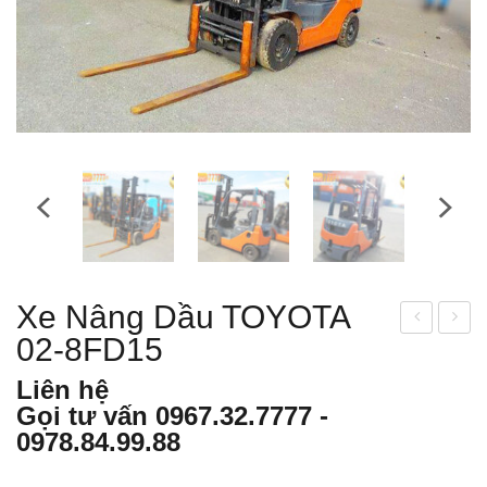
Xe Nâng Dầu TOYOTA
02-8FD15
e
e
nân
nân
Liên hệ
g
g
Gọi tư vấn
0967.32.7777
-
dầu
dầu
0978.84.99.88
MIT
TO
SU
YO