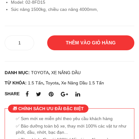
Model: 02-8FD15
BIS
TA
Sức nâng 1500kg, chiều cao nâng 4000mm,
HI
02-
FD2
8FD
5D
15
Xe
THÊM VÀO GIỎ HÀNG
nâng
dầu
TOYOTA
02-
DANH MỤC:
TOYOTA
,
XE NÂNG DẦU
8FD15
số
TỪ KHÓA:
1.5 Tấn
,
Toyota
,
Xe Nâng Dầu 1.5 Tấn
lượng
SHARE
🎁 CHÍNH SÁCH ƯU ĐÃI ĐẶC BIỆT
Sơn mới xe miễn phí theo yêu cầu khách hàng
Bảo dưỡng toàn bộ xe, thay mới 100% các vật tư như
phốt, dầu, nhớt, bạc đạn...