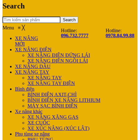
Search
Search
Menu
≡
╳
Hotline:
Hotline:
096.732.7777
0978.84.99.88
XE NÂNG
MỚI
XE NÂNG ĐIỆN
XE NÂNG ĐIỆN ĐỨNG LÁI
XE NÂNG ĐIỆN NGỒI LÁI
XE NÂNG DẦU
XE NÂNG TAY
XE NÂNG TAY
XE NÂNG TAY ĐIỆN
Bình điện
BÌNH ĐIỆN AXIT-CHÌ
BÌNH ĐIỆN XE NÂNG LITHIUM
MÁY SẠC BÌNH ĐIỆN
Xe nâng khác
XE NÂNG XĂNG GAS
XE CUỐC
XE XÚC NÂNG (XÚC LẬT)
Phụ tùng xe nâng
PHỤ TÙNG