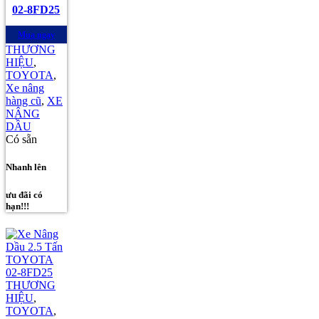
02-8FD25
Mua ngay
THƯƠNG
HIỆU
,
TOYOTA
,
Xe nâng
hàng cũ
,
XE
NÂNG
DẦU
Có sẵn
Nhanh lên
ưu đãi có
hạn!!!
THƯƠNG
HIỆU
,
TOYOTA
,