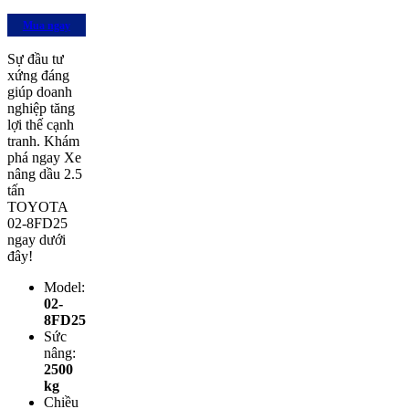
Mua ngay
Sự đầu tư
xứng đáng
giúp doanh
nghiệp tăng
lợi thế cạnh
tranh. Khám
phá ngay Xe
nâng dầu 2.5
tấn
TOYOTA
02-8FD25
ngay dưới
đây!
Model:
02-
8FD25
Sức
nâng:
2500
kg
Chiều