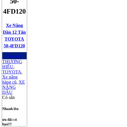
50-
4FD120
Xe Nâng
Dầu 12 Tấn
TOYOTA
50-4FD120
Mua ngay
THƯƠNG
HIỆU
,
TOYOTA
,
Xe nâng
hàng cũ
,
XE
NÂNG
DẦU
Có sẵn
Nhanh lên
ưu đãi có
hạn!!!