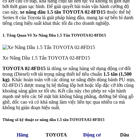
có kết cấu cơ bắp, khả năng chịu tải liên tục và không bị giới hạn
bởi thời gian sạc bình. Để giải quyết bài toán vận hành cường độ
cao này,
xe nâng dầu 1.5 tấn TOYOTA 02-8FD15
thuộc thế hệ
Series 8 của Toyota là giải pháp hàng đầu, mang lại sự bền bỉ danh
tiếng cùng hiệu suất khai thác tối đa cho doanh nghiệp.
1. Tổng Quan Về Xe Nâng Dầu 1.5 Tấn TOYOTA 02-8FD15
Xe Nâng Dầu 1.5 Tấn TOYOTA 02-8FD15
TOYOTA 02-8FD15
là dòng xe nâng hàng sử dụng động cơ đốt
trong (Diesel) với tải trọng nâng thiết kế tiêu chuẩn
1.5 tấn (1,500
kg)
. Khác hoàn toàn với các dòng xe nâng điện dùng bánh PU mịn,
02-8FD15 được trang bị hệ thống lốp hơi hoặc lốp đặc cỡ lớn cùng
khoảng sáng gầm xe tối ưu. Kết cấu này cho phép xe vận hành
mạnh mẽ trên các bề mặt bãi không bằng phẳng, đường bê tông gồ
ghề, dốc cao và có khả năng làm việc liên tục qua nhiều ca mà
không bị gián đoạn hiệu suất.
Thông số kỹ thuật xe nâng dầu 1.5 tấn TOYOTA 02-8FD15
Hãng
TOYOTA
Động cơ
Dầu