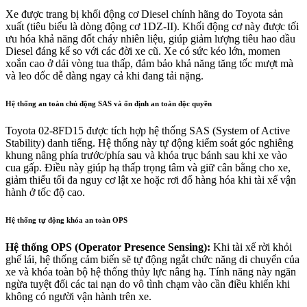
Xe được trang bị khối động cơ Diesel chính hãng do Toyota sản
xuất (tiêu biểu là dòng động cơ 1DZ-II). Khối động cơ này được tối
ưu hóa khả năng đốt cháy nhiên liệu, giúp giảm lượng tiêu hao dầu
Diesel đáng kể so với các đời xe cũ. Xe có sức kéo lớn, momen
xoắn cao ở dải vòng tua thấp, đảm bảo khả năng tăng tốc mượt mà
và leo dốc dễ dàng ngay cả khi đang tải nặng.
Hệ thống an toàn chủ động SAS và ổn định an toàn độc quyền
Toyota 02-8FD15 được tích hợp hệ thống SAS (System of Active
Stability) danh tiếng. Hệ thống này tự động kiểm soát góc nghiêng
khung nâng phía trước/phía sau và khóa trục bánh sau khi xe vào
cua gấp. Điều này giúp hạ thấp trọng tâm và giữ cân bằng cho xe,
giảm thiểu tối đa nguy cơ lật xe hoặc rơi đổ hàng hóa khi tài xế vận
hành ở tốc độ cao.
Hệ thống tự động khóa an toàn OPS
Hệ thống OPS (Operator Presence Sensing):
Khi tài xế rời khỏi
ghế lái, hệ thống cảm biến sẽ tự động ngắt chức năng di chuyển của
xe và khóa toàn bộ hệ thống thủy lực nâng hạ. Tính năng này ngăn
ngừa tuyệt đối các tai nạn do vô tình chạm vào cần điều khiển khi
không có người vận hành trên xe.