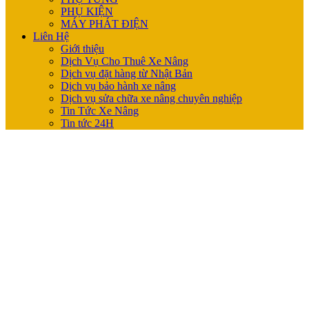
PHỤ KIỆN
MÁY PHÁT ĐIỆN
Liên Hệ
Giới thiệu
Dịch Vụ Cho Thuê Xe Nâng
Dịch vụ đặt hàng từ Nhật Bản
Dịch vụ bảo hành xe nâng
Dịch vụ sửa chữa xe nâng chuyên nghiệp
Tin Tức Xe Nâng
Tin tức 24H