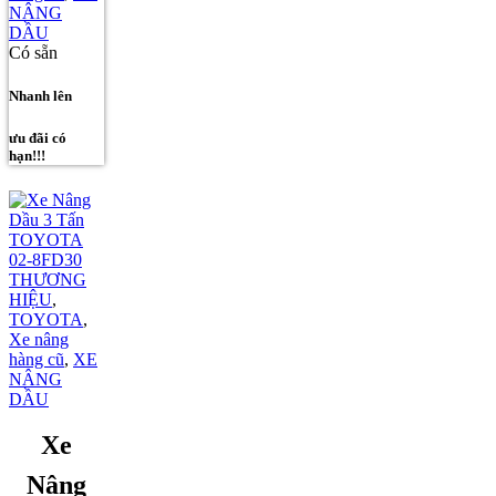
NÂNG
DẦU
Có sẵn
Nhanh lên
ưu đãi có
hạn!!!
THƯƠNG
HIỆU
,
TOYOTA
,
Xe nâng
hàng cũ
,
XE
NÂNG
DẦU
Xe
Nâng