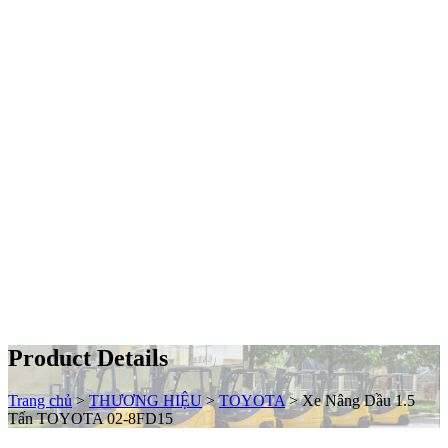
Product Details
Trang chủ
>
THƯƠNG HIỆU
>
TOYOTA
>
Xe Nâng Dầu 1.5
Tấn TOYOTA 02-8FD15