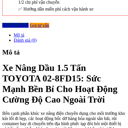
1/2 chi phí vận chuyển
Hướng dẫn miễn phí cách vận hành xe
Báo giá nhanh
Gọi tư vấn
Mô tả
Đánh giá (0)
Mô tả
Xe Nâng Dầu 1.5 Tấn
TOYOTA 02-8FD15: Sức
Mạnh Bền Bỉ Cho Hoạt Động
Cường Độ Cao Ngoài Trời
Bên cạnh phân khúc xe nâng điện chuyên dụng cho môi trường kho
kín lối đi hẹp, các hoạt động bốc dỡ hàng hóa ngoài sân bãi, rút
container hay di chuyển trên địa hình phức tạp đòi hỏi một thiết bị