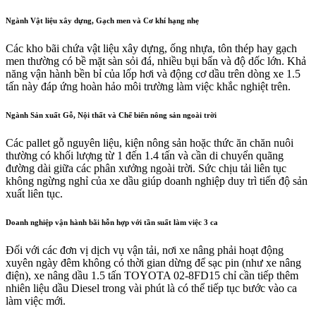
Ngành Vật liệu xây dựng, Gạch men và Cơ khí hạng nhẹ
Các kho bãi chứa vật liệu xây dựng, ống nhựa, tôn thép hay gạch
men thường có bề mặt sàn sỏi đá, nhiều bụi bẩn và độ dốc lớn. Khả
năng vận hành bền bỉ của lốp hơi và động cơ dầu trên dòng xe 1.5
tấn này đáp ứng hoàn hảo môi trường làm việc khắc nghiệt trên.
Ngành Sản xuất Gỗ, Nội thất và Chế biến nông sản ngoài trời
Các pallet gỗ nguyên liệu, kiện nông sản hoặc thức ăn chăn nuôi
thường có khối lượng từ 1 đến 1.4 tấn và cần di chuyển quãng
đường dài giữa các phân xưởng ngoài trời. Sức chịu tải liên tục
không ngừng nghỉ của xe dầu giúp doanh nghiệp duy trì tiến độ sản
xuất liên tục.
Doanh nghiệp vận hành bãi hỗn hợp với tần suất làm việc 3 ca
Đối với các đơn vị dịch vụ vận tải, nơi xe nâng phải hoạt động
xuyên ngày đêm không có thời gian dừng để sạc pin (như xe nâng
điện), xe nâng dầu 1.5 tấn TOYOTA 02-8FD15 chỉ cần tiếp thêm
nhiên liệu dầu Diesel trong vài phút là có thể tiếp tục bước vào ca
làm việc mới.