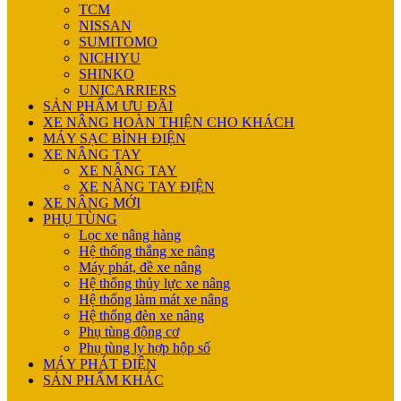
TCM
NISSAN
SUMITOMO
NICHIYU
SHINKO
UNICARRIERS
SẢN PHẨM ƯU ĐÃI
XE NÂNG HOÀN THIỆN CHO KHÁCH
MÁY SẠC BÌNH ĐIỆN
XE NÂNG TAY
XE NÂNG TAY
XE NÂNG TAY ĐIỆN
XE NÂNG MỚI
PHỤ TÙNG
Lọc xe nâng hàng
Hệ thống thắng xe nâng
Máy phát, đề xe nâng
Hệ thống thủy lực xe nâng
Hệ thống làm mát xe nâng
Hệ thống đèn xe nâng
Phụ tùng động cơ
Phụ tùng ly hợp hộp số
MÁY PHÁT ĐIỆN
SẢN PHẨM KHÁC