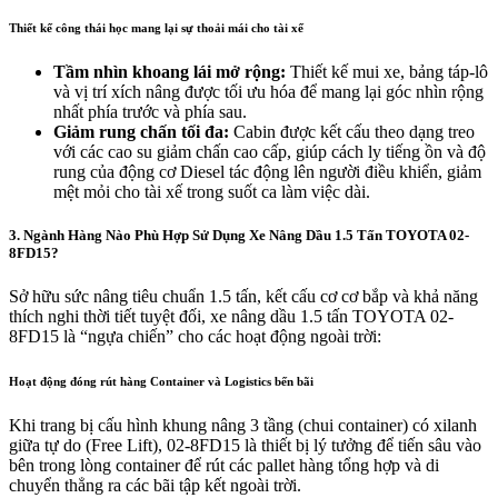
Thiết kế công thái học mang lại sự thoải mái cho tài xế
Tầm nhìn khoang lái mở rộng:
Thiết kế mui xe, bảng táp-lô
và vị trí xích nâng được tối ưu hóa để mang lại góc nhìn rộng
nhất phía trước và phía sau.
Giảm rung chấn tối đa:
Cabin được kết cấu theo dạng treo
với các cao su giảm chấn cao cấp, giúp cách ly tiếng ồn và độ
rung của động cơ Diesel tác động lên người điều khiển, giảm
mệt mỏi cho tài xế trong suốt ca làm việc dài.
3. Ngành Hàng Nào Phù Hợp Sử Dụng Xe Nâng Dầu 1.5 Tấn TOYOTA 02-
8FD15?
Sở hữu sức nâng tiêu chuẩn 1.5 tấn, kết cấu cơ cơ bắp và khả năng
thích nghi thời tiết tuyệt đối, xe nâng dầu 1.5 tấn TOYOTA 02-
8FD15 là “ngựa chiến” cho các hoạt động ngoài trời:
Hoạt động đóng rút hàng Container và Logistics bến bãi
Khi trang bị cấu hình khung nâng 3 tầng (chui container) có xilanh
giữa tự do (Free Lift), 02-8FD15 là thiết bị lý tưởng để tiến sâu vào
bên trong lòng container để rút các pallet hàng tổng hợp và di
chuyển thẳng ra các bãi tập kết ngoài trời.