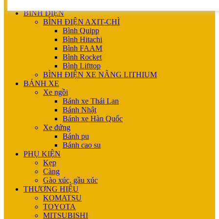
XE XÚC NÂNG (XÚC LẬT)
BÌNH ĐIỆN
BÌNH ĐIỆN AXIT-CHÌ
Bình Quipp
Bình Hitachi
Bình FAAM
Bình Rocket
Bình Lifttop
BÌNH ĐIỆN XE NÂNG LITHIUM
BÁNH XE
Xe ngồi
Bánh xe Thái Lan
Bánh Nhật
Bánh xe Hàn Quốc
Xe đứng
Bánh pu
Bánh cao su
PHỤ KIỆN
Kẹp
Càng
Gào xúc, gầu xúc
THƯƠNG HIỆU
KOMATSU
TOYOTA
MITSUBISHI