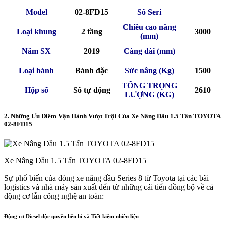
Model
02-8FD15
Số Seri
Chiều cao nâng
Loại khung
2 tầng
3000
(mm)
Năm SX
2019
Càng dài (mm)
Loại bánh
Bánh đặc
Sức nâng (Kg)
1500
TỔNG TRỌNG
Hộp số
Số tự động
2610
LƯỢNG (KG)
2. Những Ưu Điểm Vận Hành Vượt Trội Của Xe Nâng Dầu 1.5 Tấn TOYOTA
02-8FD15
Xe Nâng Dầu 1.5 Tấn TOYOTA 02-8FD15
Sự phổ biến của dòng xe nâng dầu Series 8 từ Toyota tại các bãi
logistics và nhà máy sản xuất đến từ những cải tiến đồng bộ về cả
động cơ lẫn công nghệ an toàn:
Động cơ Diesel độc quyền bền bỉ và Tiết kiệm nhiên liệu