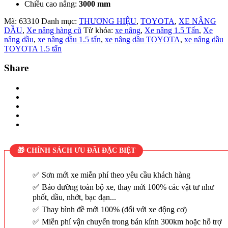
Chiều cao nâng:
3000 mm
Mã:
63310
Danh mục:
THƯƠNG HIỆU
,
TOYOTA
,
XE NÂNG
DẦU
,
Xe nâng hàng cũ
Từ khóa:
xe nâng
,
Xe nâng 1.5 Tấn
,
Xe
nâng dầu
,
xe nâng dầu 1.5 tấn
,
xe nâng dầu TOYOTA
,
xe nâng dầu
TOYOTA 1.5 tấn
Share
🎁 CHÍNH SÁCH ƯU ĐÃI ĐẶC BIỆT
Sơn mới xe miễn phí theo yêu cầu khách hàng
Bảo dưỡng toàn bộ xe, thay mới 100% các vật tư như
phốt, dầu, nhớt, bạc đạn...
Thay bình đề mới 100% (đối với xe động cơ)
Miễn phí vận chuyển trong bán kính 300km hoặc hỗ trợ