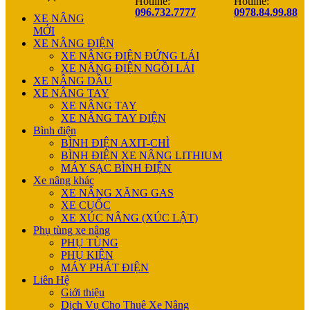
Hotline:
Hotline:
096.732.7777
0978.84.99.88
XE NÂNG
MỚI
XE NÂNG ĐIỆN
XE NÂNG ĐIỆN ĐỨNG LÁI
XE NÂNG ĐIỆN NGỒI LÁI
XE NÂNG DẦU
XE NÂNG TAY
XE NÂNG TAY
XE NÂNG TAY ĐIỆN
Bình điện
BÌNH ĐIỆN AXIT-CHÌ
BÌNH ĐIỆN XE NÂNG LITHIUM
MÁY SẠC BÌNH ĐIỆN
Xe nâng khác
XE NÂNG XĂNG GAS
XE CUỐC
XE XÚC NÂNG (XÚC LẬT)
Phụ tùng xe nâng
PHỤ TÙNG
PHỤ KIỆN
MÁY PHÁT ĐIỆN
Liên Hệ
Giới thiệu
Dịch Vụ Cho Thuê Xe Nâng