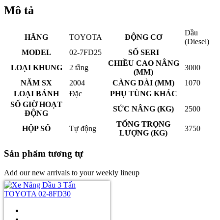
Mô tả
Dầu
HÃNG
TOYOTA
ĐỘNG CƠ
(Diesel)
MODEL
02-7FD25
SỐ SERI
CHIỀU CAO NÂNG
LOẠI KHUNG
2 tầng
3000
(MM)
NĂM SX
2004
CÀNG DÀI (MM)
1070
LOẠI BÁNH
Đặc
PHỤ TÙNG KHÁC
SỐ GIỜ HOẠT
SỨC NÂNG (KG)
2500
ĐỘNG
TỔNG TRỌNG
HỘP SỐ
Tự động
3750
LƯỢNG (KG)
Sản phẩm tương tự
Add our new arrivals to your weekly lineup