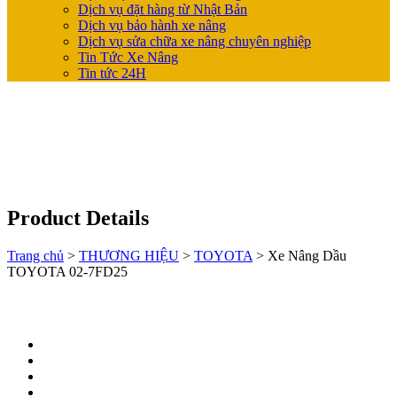
Dịch vụ đặt hàng từ Nhật Bản
Dịch vụ bảo hành xe nâng
Dịch vụ sửa chữa xe nâng chuyên nghiệp
Tin Tức Xe Nâng
Tin tức 24H
Product Details
Trang chủ
>
THƯƠNG HIỆU
>
TOYOTA
>
Xe Nâng Dầu
TOYOTA 02-7FD25